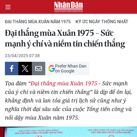
ĐẠI THẮNG MÙA XUÂN NĂM 1975
KÝ ỨC NGÀY THỐNG NHẤT
Đại thắng mùa Xuân 1975 - Sức
CHÍNH TRỊ
mạnh ý chí và niềm tin chiến thắng
KINH TẾ
23/04/2025 07:38
Prefer Nhan Dan
VĂN HÓA
on Google
Tọa đàm “
Đại thắng mùa Xuân 1975
- Sức mạnh
XÃ HỘI
của ý chí và niềm tin chiến thắng” là dịp để ôn lại,
khẳng định và lan tỏa giá trị lịch sử cũng như ý
PHÁP LUẬT
nghĩa thời đại sâu sắc của cuộc Tổng tiến công và
DU LỊCH
nổi dậy mùa Xuân năm 1975.
THẾ GIỚI