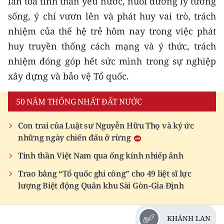
Các khách mời là những nhân chứng lịch sử ôn lại những dấu mốc
hào hùng của dân tộc trong cuộc Tổng tiến công và nổi dậy mùa
Xuân 1975.
Qua những câu chuyện chân thực và đầy cảm
xúc, các em sinh viên sẽ hiểu rõ hơn về những
sự kiện lịch sử hào hùng của dân tộc; trân trọng
giá trị của hòa bình, độc lập. Từ đó, khơi dậy và
lan tỏa tinh thần yêu nước, nuôi dưỡng lý tưởng
sống, ý chí vươn lên và phát huy vai trò, trách
nhiệm của thế hệ trẻ hôm nay trong việc phát
huy truyền thống cách mạng và ý thức, trách
nhiệm đóng góp hết sức mình trong sự nghiệp
xây dựng và bảo vệ Tổ quốc.