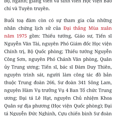
bộ, ngành; giảng viên và sinh viên Học viện Báo
Media Pháp luật
chí và Tuyên truyền.
Media Du lịch
Buổi toạ đàm còn có sự tham gia của những
Media Thế giới
nhân chứng lịch sử của
Đại thắng Mùa xuân
năm 1975
gồm: Thiếu tướng, Giáo sư, Tiến sĩ
Media Thể thao
Nguyễn Văn Tài, nguyên Phó Giám đốc Học viện
Media Giáo dục
Chính trị, Bộ Quốc phòng; Thiếu tướng Nguyễn
Công Sơn, nguyên Phó Chánh Văn phòng, Quân
Media Y tế
ủy Trung ương; Tiến sĩ, bác sĩ Đàm Duy Thiên,
Media Khoa học - Công nghệ
nguyên trinh sát, người làm công tác đồ bản
Media Môi trường
thuộc Trung đoàn 266, Sư đoàn 341 Sông Lam,
nguyên Hàm Vụ trưởng Vụ 4 Ban Tổ chức Trung
Ảnh
ương; Đại tá Lê Hạt, nguyên Chủ nhiệm Khoa
Infographic
Quân sự địa phương (Học viện Quốc phòng); Đại
tá Nguyễn Đức Nghinh, Cựu chiến binh Sư đoàn