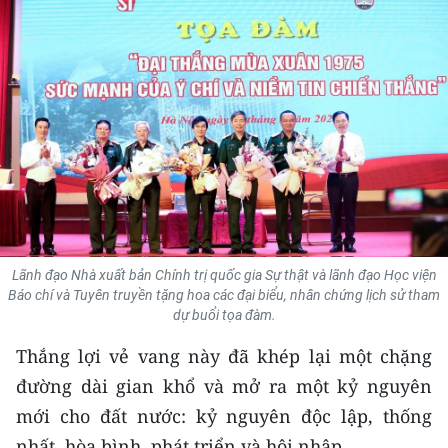
THỂ THAO
GIÁO DỤC
Y TẾ
KHOA HỌC - CÔNG NGHỆ
MÔI TRƯỜNG
BẠN ĐỌC
Lãnh đạo Nhà xuất bản Chính trị quốc gia Sự thật và lãnh đạo Học viện
Báo chí và Tuyên truyền tặng hoa các đại biểu, nhân chứng lịch sử tham
KIỂM CHỨNG THÔNG TIN
dự buổi tọa đàm.
Thắng lợi vẻ vang này đã khép lại một chặng
TRI THỨC CHUYÊN SÂU
đường dài gian khổ và mở ra một kỷ nguyên
54 DÂN TỘC VIỆT NAM
mới cho đất nước: kỷ nguyên độc lập, thống
nhất, hòa bình, phát triển và hội nhập.