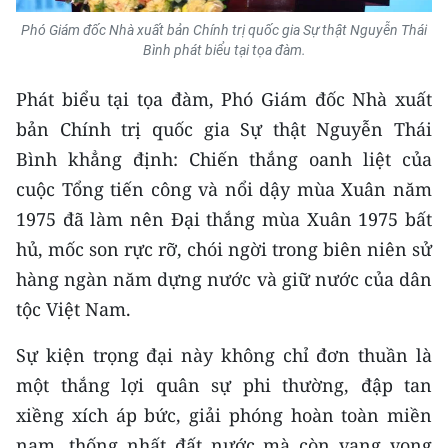
Phó Giám đốc Nhà xuất bản Chính trị quốc gia Sự thật Nguyễn Thái
CHUYÊN ĐỀ
Bình phát biểu tại tọa đàm.
CÁC CHUYÊN TRANG
Phát biểu tại tọa đàm, Phó Giám đốc Nhà xuất
bản Chính trị quốc gia Sự thật Nguyễn Thái
VỀ BÁO NHÂN DÂN
Bình khẳng định: Chiến thắng oanh liệt của
cuộc Tổng tiến công và nổi dậy mùa Xuân năm
THỜI NAY
1975 đã làm nên Đại thắng mùa Xuân 1975 bất
hủ, mốc son rực rỡ, chói ngời trong biên niên sử
NHÂN DÂN CUỐI TUẦN
hàng ngàn năm dựng nước và giữ nước của dân
NHÂN DÂN HẰNG THÁNG
tộc Việt Nam.
MUA BÁO
Sự kiện trọng đại này không chỉ đơn thuần là
một thắng lợi quân sự phi thường, đập tan
ĐỌC BÁO IN
xiềng xích áp bức, giải phóng hoàn toàn miền
nam, thống nhất đất nước mà còn vang vọng