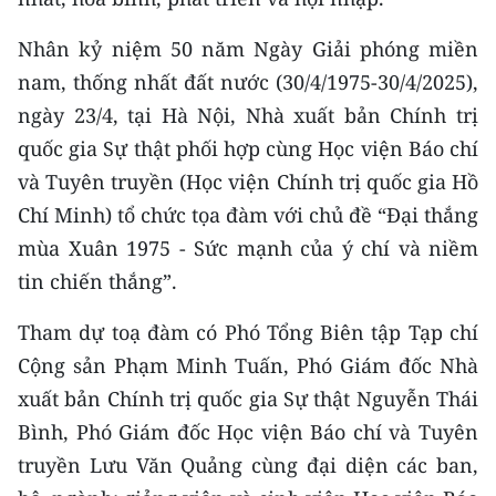
CHƯƠNG TRÌNH OCOP - MỖI XÃ
MỘT SẢN PHẨM
Nhân kỷ niệm 50 năm Ngày Giải phóng miền
nam, thống nhất đất nước (30/4/1975-30/4/2025),
RADIO
ngày 23/4, tại Hà Nội, Nhà xuất bản Chính trị
quốc gia Sự thật phối hợp cùng Học viện Báo chí
MEDIA CENTER
và Tuyên truyền (Học viện Chính trị quốc gia Hồ
E-Magazine
Chí Minh) tổ chức tọa đàm với chủ đề “Đại thắng
mùa Xuân 1975 - Sức mạnh của ý chí và niềm
Video
tin chiến thắng”.
Media Chính trị
Tham dự toạ đàm có Phó Tổng Biên tập Tạp chí
Media Kinh tế
Cộng sản Phạm Minh Tuấn, Phó Giám đốc Nhà
xuất bản Chính trị quốc gia Sự thật Nguyễn Thái
Media Văn hóa
Bình, Phó Giám đốc Học viện Báo chí và Tuyên
Media Xã hội
truyền Lưu Văn Quảng cùng đại diện các ban,