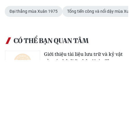
Đại thắng mùa Xuân 1975 là tiền đề, động lực cho Việt
Nam phát triển
[Video] Triển lãm “Đại thắng mùa Xuân năm 1975 qua
những trang sách”: Lan tỏa tình yêu sách và tự hào dân
tộc
Đại thắng mùa Xuân 1975 - Bài học đối với sự nghiệp
xây dựng quân đội, tăng cường quốc phòng, bảo vệ Tổ
quốc trong tình hình mới
Đại thắng mùa Xuân 1975
Tổng tiến công và nổi dậy mùa Xu
CÓ THỂ BẠN QUAN TÂM
Giới thiệu tài liệu lưu trữ và kỷ vật