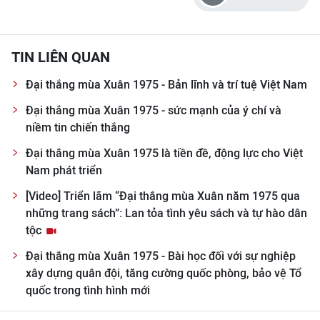
50 NĂM THỐNG NHẤT ĐẤT NƯỚC
Con trai của Luật sư Nguyễn Hữu Thọ và ký ức
những ngày chiến đấu ở rừng
Tinh thần Việt Nam qua ống kính nhiếp ảnh
Trao bằng “Tổ quốc ghi công” cho 49 liệt sĩ lực
lượng Biệt động Quân khu Sài Gòn-Gia Định
KHÁNH LAN
TIN LIÊN QUAN
Đại thắng mùa Xuân 1975 - Bản lĩnh và trí tuệ Việt Nam
Đại thắng mùa Xuân 1975 - sức mạnh của ý chí và
niềm tin chiến thắng