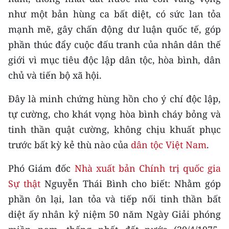
ENGLISH
như một bản hùng ca bất diệt, có sức lan tỏa
mạnh mẽ, gây chấn động dư luận quốc tế, góp
中文
phần thúc đẩy cuộc đấu tranh của nhân dân thế
FRANÇAIS
giới vì mục tiêu độc lập dân tộc, hòa bình, dân
chủ và tiến bộ xã hội.
РУССКИЙ
Đây là minh chứng hùng hồn cho ý chí độc lập,
ESPAÑOL
tự cường, cho khát vọng hòa bình cháy bỏng và
tinh thần quật cường, không chịu khuất phục
한국어
trước bất kỳ kẻ thù nào của
dân tộc Việt Nam
.
Phó Giám đốc
Nhà xuất bản Chính trị quốc gia
Sự thật
Nguyễn Thái Bình cho biết: Nhằm góp
phần ôn lại, lan tỏa và tiếp nối tinh thần bất
diệt ấy nhân kỷ niệm 50 năm Ngày Giải phóng