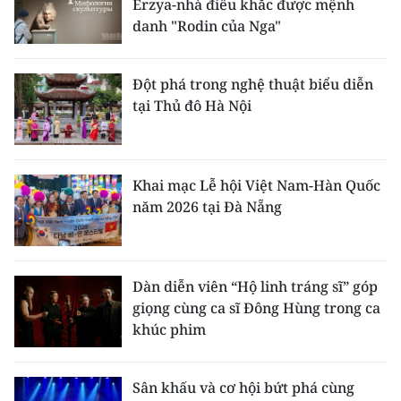
Erzya-nhà điêu khắc được mệnh
danh "Rodin của Nga"
Đột phá trong nghệ thuật biểu diễn
tại Thủ đô Hà Nội
Khai mạc Lễ hội Việt Nam-Hàn Quốc
năm 2026 tại Đà Nẵng
Dàn diễn viên “Hộ linh tráng sĩ” góp
giọng cùng ca sĩ Đông Hùng trong ca
khúc phim
Sân khấu và cơ hội bứt phá cùng