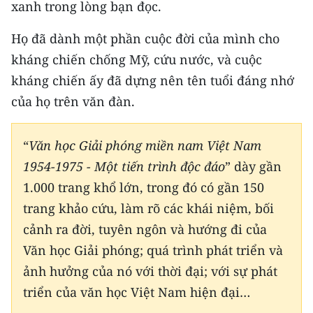
xanh trong lòng bạn đọc.
TIN MỚI
Họ đã dành một phần cuộc đời của mình cho
TIN ĐỊA PHƯƠNG
kháng chiến chống Mỹ, cứu nước, và cuộc
Trung du và miền núi phía Bắc
kháng chiến ấy đã dựng nên tên tuổi đáng nhớ
của họ trên văn đàn.
Đồng bằng sông Hồng
Bắc Trung Bộ
“
Văn học Giải phóng miền nam Việt Nam
1954-1975 - Một tiến trình độc đáo
” dày gần
Duyên hải Nam Trung Bộ và Tây
1.000 trang khổ lớn, trong đó có gần 150
Nguyên
trang khảo cứu, làm rõ các khái niệm, bối
Đông Nam Bộ
cảnh ra đời, tuyên ngôn và hướng đi của
Đồng bằng sông Cửu Long
Văn học Giải phóng; quá trình phát triển và
ảnh hưởng của nó với thời đại; với sự phát
Chuyên trang Hà Nội
triển của văn học Việt Nam hiện đại…
Chuyên trang TP. Hồ Chí Minh