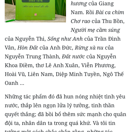
hương
của Giang
Nam. Rồi
Bài ca chim
Chơ rao
của Thu Bồn,
Người mẹ cầm súng
của Nguyễn Thi,
Sống như Anh
của Trần Đình
Vân,
Hòn Đất
của Anh Đức,
Rừng xà nu
của
Nguyễn Trung Thành,
Đất nước
của Nguyễn
Khoa Điềm, thơ Lê Anh Xuân, Viễn Phương,
Hoài Vũ, Liên Nam, Diệp Minh Tuyền, Ngô Thế
Oanh …
Những tác phẩm đó đã hun nóng nhiệt tình yêu
nước, thắp lên ngọn lửa lý tưởng, tinh thần
quyết thắng; đã bồi bổ thêm sức mạnh cho quân
đội ta, nhân dân ta trong quá khứ. Và tôi tin
tưởng một cách chắc chắn rằng, những tác