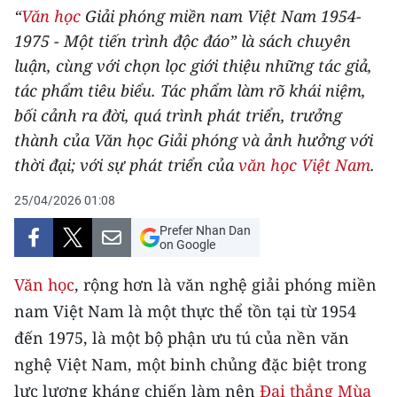
“
Văn học
Giải phóng miền nam Việt Nam 1954-
THỂ THAO
1975 - Một tiến trình độc đáo” là sách chuyên
GIÁO DỤC
luận, cùng với chọn lọc giới thiệu những tác giả,
tác phẩm tiêu biểu. Tác phẩm làm rõ khái niệm,
Y TẾ
bối cảnh ra đời, quá trình phát triển, trưởng
thành của Văn học Giải phóng và ảnh hưởng với
KHOA HỌC - CÔNG NGHỆ
thời đại; với sự phát triển của
văn học Việt Nam
.
MÔI TRƯỜNG
25/04/2026 01:08
Prefer Nhan Dan
BẠN ĐỌC
on Google
KIỂM CHỨNG THÔNG TIN
Văn học
, rộng hơn là văn nghệ giải phóng miền
nam Việt Nam là một thực thể tồn tại từ 1954
TRI THỨC CHUYÊN SÂU
đến 1975, là một bộ phận ưu tú của nền văn
54 DÂN TỘC VIỆT NAM
nghệ Việt Nam, một binh chủng đặc biệt trong
lực lượng kháng chiến làm nên
Đại thắng Mùa