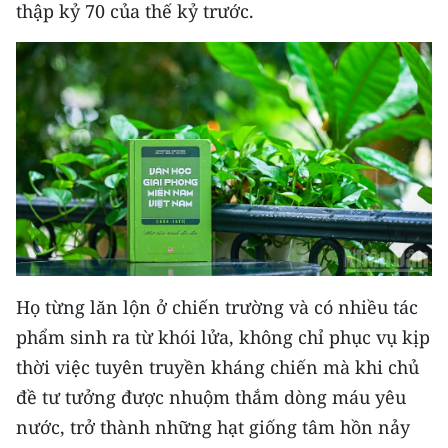
Media Pháp luật
thập kỷ 70 của thế kỷ trước.
Media Du lịch
Media Thế giới
Media Thể thao
Media Giáo dục
Media Y tế
Media Khoa học - Công nghệ
Họ từng lăn lộn ở chiến trường và có nhiều tác
Media Môi trường
phẩm sinh ra từ khói lửa, không chỉ phục vụ kịp
Ảnh
thời việc tuyên truyền kháng chiến mà khi chủ
đề tư tưởng được nhuộm thắm dòng máu yêu
Infographic
nước, trở thành những hạt giống tâm hồn nảy