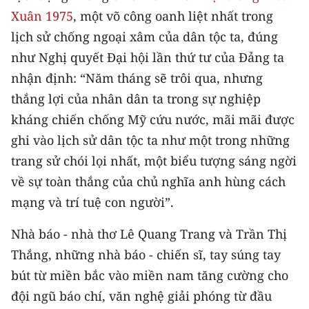
CHƯƠNG TRÌNH OCOP - MỖI XÃ
Xuân 1975
, một võ công oanh liệt nhất trong
MỘT SẢN PHẨM
lịch sử chống ngoại xâm của dân tộc ta, đúng
như Nghị quyết Đại hội lần thứ tư của Đảng ta
RADIO
nhận định: “Năm tháng sẽ trôi qua, nhưng
thắng lợi của nhân dân ta trong sự nghiệp
MEDIA CENTER
kháng chiến chống Mỹ cứu nước, mãi mãi được
E-Magazine
ghi vào lịch sử dân tộc ta như một trong những
trang sử chói lọi nhất, một biểu tượng sáng ngời
Video
về sự toàn thắng của chủ nghĩa anh hùng cách
Media Chính trị
mạng và trí tuệ con người”.
Media Kinh tế
Nhà báo - nhà thơ Lê Quang Trang và Trần Thị
Media Văn hóa
Thắng, những nhà báo - chiến sĩ, tay súng tay
bút từ miền bắc vào miền nam tăng cường cho
Media Xã hội
đội ngũ báo chí, văn nghệ giải phóng từ đầu