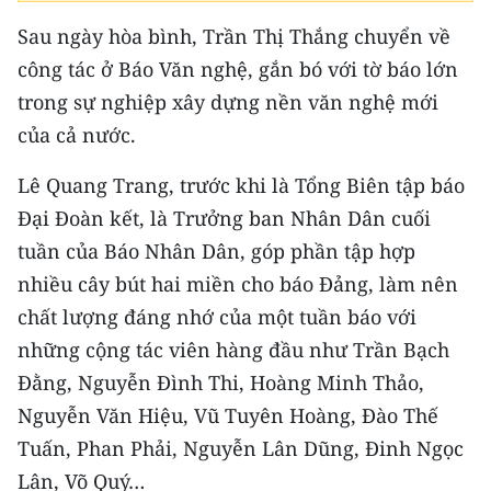
Sau ngày hòa bình, Trần Thị Thắng chuyển về
CHUYÊN ĐỀ
công tác ở Báo Văn nghệ, gắn bó với tờ báo lớn
CÁC CHUYÊN TRANG
trong sự nghiệp xây dựng nền văn nghệ mới
của cả nước.
VỀ BÁO NHÂN DÂN
Lê Quang Trang, trước khi là Tổng Biên tập báo
Đại Đoàn kết, là Trưởng ban Nhân Dân cuối
THỜI NAY
tuần của Báo Nhân Dân, góp phần tập hợp
NHÂN DÂN CUỐI TUẦN
nhiều cây bút hai miền cho báo Đảng, làm nên
chất lượng đáng nhớ của một tuần báo với
NHÂN DÂN HẰNG THÁNG
những cộng tác viên hàng đầu như Trần Bạch
MUA BÁO
Đằng, Nguyễn Đình Thi, Hoàng Minh Thảo,
Nguyễn Văn Hiệu, Vũ Tuyên Hoàng, Đào Thế
ĐỌC BÁO IN
Tuấn, Phan Phải, Nguyễn Lân Dũng, Đinh Ngọc
Lân, Võ Quý…