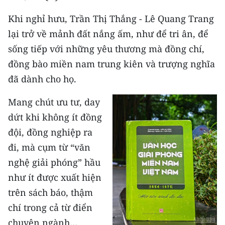
ENGLISH
Khi nghỉ hưu, Trần Thị Thắng - Lê Quang Trang
中文
lại trở về mảnh đất nắng ấm, như để tri ân, để
sống tiếp với những yêu thương mà đồng chí,
FRANÇAIS
đồng bào miền nam trung kiên và trượng nghĩa
đã dành cho họ.
РУССКИЙ
Mang chút ưu tư, day
ESPAÑOL
dứt khi không ít đồng
한국어
đội, đồng nghiệp ra
đi, mà cụm từ “văn
nghệ giải phóng” hầu
như ít được xuất hiện
trên sách báo, thậm
chí trong cả từ điển
chuyên ngành…