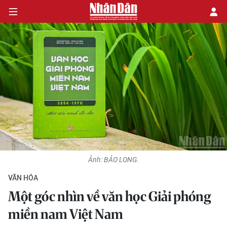
CHÍNH TRỊ
KINH TẾ
VĂN HÓA
XÃ HỘI
Ảnh: BẢO LONG.
PHÁP LUẬT
VĂN HÓA
DU LỊCH
Một góc nhìn về văn học Giải phóng
miền nam Việt Nam
THẾ GIỚI