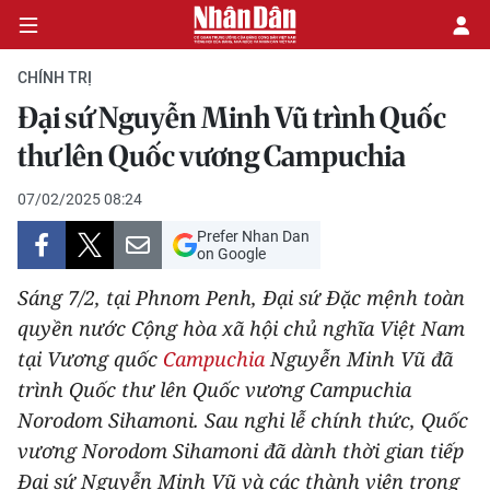
CHÍNH TRỊ
Đại sứ Nguyễn Minh Vũ trình Quốc
CHÍNH TRỊ
thư lên Quốc vương Campuchia
KINH TẾ
07/02/2025 08:24
Prefer Nhan Dan
VĂN HÓA
on Google
Sáng 7/2, tại Phnom Penh, Đại sứ Đặc mệnh toàn
XÃ HỘI
quyền nước Cộng hòa xã hội chủ nghĩa Việt Nam
tại Vương quốc
Campuchia
Nguyễn Minh Vũ đã
PHÁP LUẬT
trình Quốc thư lên Quốc vương Campuchia
DU LỊCH
Norodom Sihamoni. Sau nghi lễ chính thức, Quốc
vương Norodom Sihamoni đã dành thời gian tiếp
THẾ GIỚI
Đại sứ Nguyễn Minh Vũ và các thành viên trong