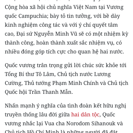
CHƯƠNG TRÌNH OCOP - MỖI XÃ
Cộng hòa xã hội chủ nghĩa Việt Nam tại Vương
MỘT SẢN PHẨM
quốc Campuchia; bày tỏ tin tưởng, với bề dày
kinh nghiệm công tác và với ý chí quyết tâm
RADIO
cao, Đại sứ Nguyễn Minh Vũ sẽ có một nhiệm kỳ
thành công, hoàn thành xuất sắc nhiệm vụ, có
MEDIA CENTER
nhiều đóng góp tích cực cho quan hệ hai nước.
E-Magazine
Quốc vương trân trọng gửi lời chúc sức khỏe tới
Video
Tổng Bí thư Tô Lâm, Chủ tịch nước Lương
Cường, Thủ tướng Phạm Minh Chính và Chủ tịch
Media Chính trị
Quốc hội Trần Thanh Mẫn.
Media Kinh tế
Nhấn mạnh ý nghĩa của tình đoàn kết hữu nghị
Media Văn hóa
truyền thống lâu đời giữa
hai dân tộc
, Quốc
Media Xã hội
vương nhắc lại Vua cha Norodom Sihanouk và
Chủ tịch Hồ Chí Minh là những người đã đặt