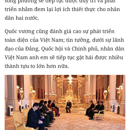
song phương sẽ tiếp tục được duy trì và phát
TIN MỚI
triển nhằm đem lại lợi ích thiết thực cho nhân
dân hai nước.
TIN ĐỊA PHƯƠNG
Quốc vương cũng đánh giá cao sự phát triển
Trung du và miền núi phía Bắc
toàn diện của Việt Nam; tin tưởng, dưới sự lãnh
Đồng bằng sông Hồng
đạo của Đảng, Quốc hội và Chính phủ, nhân dân
Việt Nam anh em sẽ tiếp tục gặt hái được nhiều
Bắc Trung Bộ
thành tựu to lớn hơn nữa.
Duyên hải Nam Trung Bộ và Tây
Nguyên
Đông Nam Bộ
Đồng bằng sông Cửu Long
Chuyên trang Hà Nội
Chuyên trang TP. Hồ Chí Minh