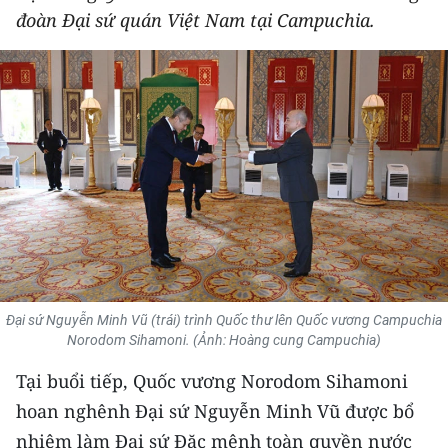
đoàn Đại sứ quán Việt Nam tại Campuchia.
THỂ THAO
GIÁO DỤC
Y TẾ
KHOA HỌC - CÔNG NGHỆ
MÔI TRƯỜNG
BẠN ĐỌC
KIỂM CHỨNG THÔNG TIN
Đại sứ Nguyễn Minh Vũ (trái) trình Quốc thư lên Quốc vương Campuchia
Norodom Sihamoni. (Ảnh: Hoàng cung Campuchia)
TRI THỨC CHUYÊN SÂU
Tại buổi tiếp, Quốc vương Norodom Sihamoni
54 DÂN TỘC VIỆT NAM
hoan nghênh Đại sứ Nguyễn Minh Vũ được bổ
nhiệm làm Đại sứ Đặc mệnh toàn quyền nước