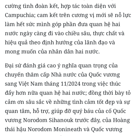
ENGLISH
cường tình đoàn kết, hợp tác toàn diện với
Campuchia; cam kết trên cương vị mới sẽ nỗ lực
中文
làm hết sức mình góp phần đưa quan hệ hai
nước ngày càng đi vào chiều sâu, thực chất và
FRANÇAIS
hiệu quả theo định hướng của lãnh đạo và
РУССКИЙ
mong muốn của nhân dân hai nước.
ESPAÑOL
Đại sứ đánh giá cao ý nghĩa quan trọng của
chuyến thăm cấp Nhà nước của Quốc vương
한국어
sang Việt Nam tháng 11/2024 trong việc thúc
đẩy hơn nữa quan hệ hai nước; đồng thời bày tỏ
cảm ơn sâu sắc về những tình cảm tốt đẹp và sự
quan tâm, hỗ trợ, giúp đỡ quý báu của cố Quốc
vương Norodom Sihanouk trước đây, của Hoàng
thái hậu Norodom Monineath và Quốc vương