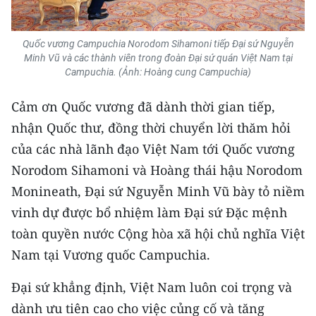
CHUYÊN ĐỀ
Quốc vương Campuchia Norodom Sihamoni tiếp Đại sứ Nguyễn
Minh Vũ và các thành viên trong đoàn Đại sứ quán Việt Nam tại
CÁC CHUYÊN TRANG
Campuchia.
(Ảnh: Hoàng cung Campuchia)
Cảm ơn Quốc vương đã dành thời gian tiếp,
VỀ BÁO NHÂN DÂN
nhận Quốc thư, đồng thời chuyển lời thăm hỏi
THỜI NAY
của các nhà lãnh đạo Việt Nam tới Quốc vương
Norodom Sihamoni và Hoàng thái hậu Norodom
NHÂN DÂN CUỐI TUẦN
Monineath, Đại sứ Nguyễn Minh Vũ bày tỏ niềm
NHÂN DÂN HẰNG THÁNG
vinh dự được bổ nhiệm làm Đại sứ Đặc mệnh
toàn quyền nước Cộng hòa xã hội chủ nghĩa Việt
MUA BÁO
Nam tại Vương quốc Campuchia.
ĐỌC BÁO IN
Đại sứ khẳng định, Việt Nam luôn coi trọng và
dành ưu tiên cao cho việc củng cố và tăng