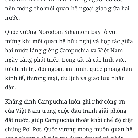
Media Pháp luật
nền móng cho mối quan hệ ngoại giao giữa hai
Media Du lịch
nước.
Media Thế giới
Quốc vương Norodom Sihamoni bày tỏ vui
mừng khi mối quan hệ hữu nghị và hợp tác giữa
Media Thể thao
hai nước láng giềng Campuchia và Việt Nam
Media Giáo dục
ngày càng phát triển trong tất cả các lĩnh vực,
từ chính trị, đối ngoại, an ninh, quốc phòng đến
Media Y tế
kinh tế, thương mại, du lịch và giao lưu nhân
Media Khoa học - Công nghệ
dân.
Media Môi trường
Khẳng định Campuchia luôn ghi nhớ công ơn
của Việt Nam trong cuộc đấu tranh giải phóng
Ảnh
đất nước, giúp Campuchia thoát khỏi chế độ diệt
Infographic
chủng Pol Pot, Quốc vương mong muốn quan hệ