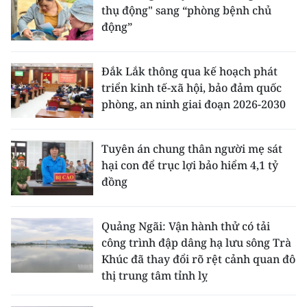
thụ động" sang “phòng bệnh chủ
động”
Đắk Lắk thông qua kế hoạch phát
triển kinh tế-xã hội, bảo đảm quốc
phòng, an ninh giai đoạn 2026-2030
Tuyên án chung thân người mẹ sát
hại con để trục lợi bảo hiểm 4,1 tỷ
đồng
Quảng Ngãi: Vận hành thử có tải
công trình đập dâng hạ lưu sông Trà
Khúc đã thay đổi rõ rệt cảnh quan đô
thị trung tâm tỉnh lỵ