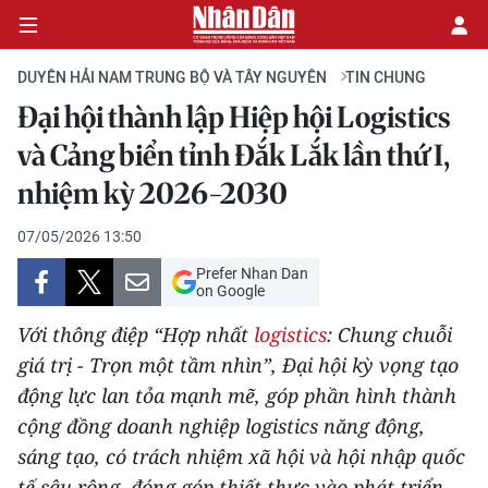
DUYÊN HẢI NAM TRUNG BỘ VÀ TÂY NGUYÊN
TIN CHUNG
Đại hội thành lập Hiệp hội Logistics
CHÍNH TRỊ
và Cảng biển tỉnh Đắk Lắk lần thứ I,
nhiệm kỳ 2026-2030
KINH TẾ
07/05/2026 13:50
VĂN HÓA
Prefer Nhan Dan
on Google
XÃ HỘI
Với thông điệp “Hợp nhất
logistics
: Chung chuỗi
PHÁP LUẬT
giá trị - Trọn một tầm nhìn”, Đại hội kỳ vọng tạo
động lực lan tỏa mạnh mẽ, góp phần hình thành
DU LỊCH
cộng đồng doanh nghiệp logistics năng động,
sáng tạo, có trách nhiệm xã hội và hội nhập quốc
THẾ GIỚI
tế sâu rộng, đóng góp thiết thực vào phát triển