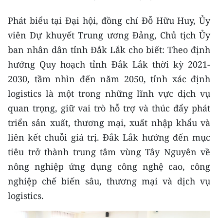
Phát biểu tại Đại hội, đồng chí Đỗ Hữu Huy, Ủy
CHUYÊN ĐỀ
viên Dự khuyết Trung ương Đảng, Chủ tịch Ủy
CÁC CHUYÊN TRANG
ban nhân dân tỉnh Đắk Lắk cho biết: Theo định
hướng Quy hoạch tỉnh Đắk Lắk thời kỳ 2021-
VỀ BÁO NHÂN DÂN
2030, tầm nhìn đến năm 2050, tỉnh xác định
logistics là một trong những lĩnh vực dịch vụ
THỜI NAY
quan trọng, giữ vai trò hỗ trợ và thúc đẩy phát
triển sản xuất, thương mại, xuất nhập khẩu và
NHÂN DÂN CUỐI TUẦN
liên kết chuỗi giá trị. Đắk Lắk hướng đến mục
NHÂN DÂN HẰNG THÁNG
tiêu trở thành trung tâm vùng Tây Nguyên về
nông nghiệp ứng dụng công nghệ cao, công
MUA BÁO
nghiệp chế biến sâu, thương mại và dịch vụ
ĐỌC BÁO IN
logistics.