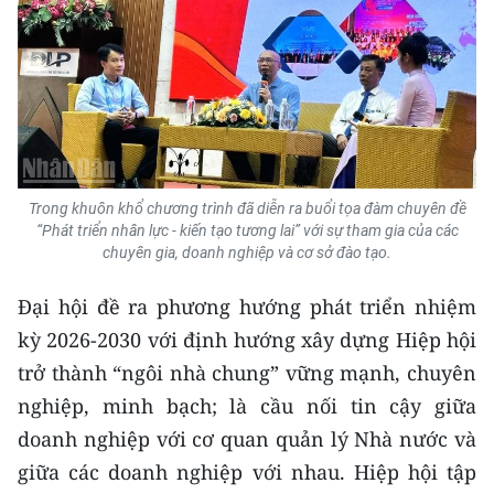
Trong khuôn khổ chương trình đã diễn ra buổi tọa đàm chuyên đề
“Phát triển nhân lực - kiến tạo tương lai” với sự tham gia của các
chuyên gia, doanh nghiệp và cơ sở đào tạo.
Đại hội đề ra phương hướng phát triển nhiệm
kỳ 2026-2030 với định hướng xây dựng Hiệp hội
trở thành “ngôi nhà chung” vững mạnh, chuyên
nghiệp, minh bạch; là cầu nối tin cậy giữa
doanh nghiệp với cơ quan quản lý Nhà nước và
giữa các doanh nghiệp với nhau. Hiệp hội tập