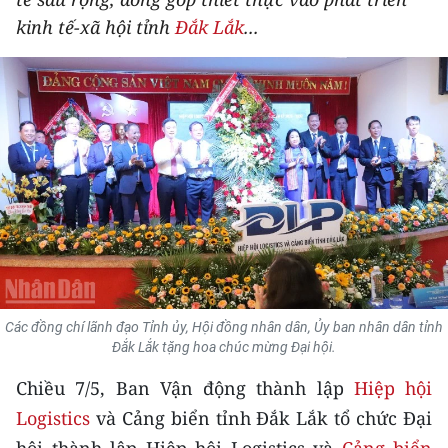
THỂ THAO
kinh tế-xã hội tỉnh
Đắk Lắk
...
GIÁO DỤC
Y TẾ
KHOA HỌC - CÔNG NGHỆ
MÔI TRƯỜNG
BẠN ĐỌC
KIỂM CHỨNG THÔNG TIN
Các đồng chí lãnh đạo Tỉnh ủy, Hội đồng nhân dân, Ủy ban nhân dân tỉnh
Đắk Lắk tặng hoa chúc mừng Đại hội.
TRI THỨC CHUYÊN SÂU
Chiều 7/5, Ban Vận động thành lập
Hiệp hội
54 DÂN TỘC VIỆT NAM
Logistics
và Cảng biển tỉnh Đắk Lắk tổ chức Đại