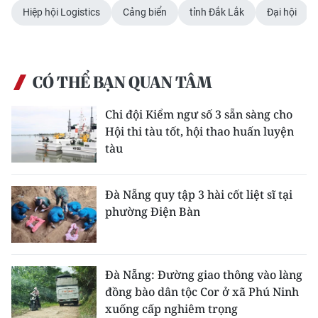
Hiệp hội Logistics
Cảng biển
tỉnh Đắk Lắk
Đại hội
CÓ THỂ BẠN QUAN TÂM
Chi đội Kiểm ngư số 3 sẵn sàng cho
Hội thi tàu tốt, hội thao huấn luyện
tàu
Đà Nẵng quy tập 3 hài cốt liệt sĩ tại
phường Điện Bàn
Đà Nẵng: Đường giao thông vào làng
đồng bào dân tộc Cor ở xã Phú Ninh
xuống cấp nghiêm trọng