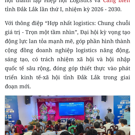
hội thành lập Hiệp hội Logistics và
Cảng biển
CHƯƠNG TRÌNH OCOP - MỖI XÃ
tỉnh Đắk Lắk lần thứ I, nhiệm kỳ 2026 - 2030.
MỘT SẢN PHẨM
Với thông điệp “Hợp nhất logistics: Chung chuỗi
RADIO
giá trị - Trọn một tầm nhìn”, Đại hội kỳ vọng tạo
động lực lan tỏa mạnh mẽ, góp phần hình thành
MEDIA CENTER
cộng đồng doanh nghiệp logistics năng động,
E-Magazine
sáng tạo, có trách nhiệm xã hội và hội nhập
quốc tế sâu rộng, đóng góp thiết thực vào phát
Video
triển kinh tế-xã hội tỉnh Đắk Lắk trong giai
Media Chính trị
đoạn mới.
Media Kinh tế
Media Văn hóa
Media Xã hội