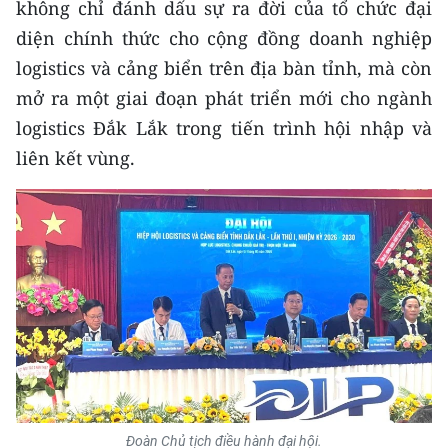
không chỉ đánh dấu sự ra đời của tổ chức đại
TIN MỚI
diện chính thức cho cộng đồng doanh nghiệp
TIN ĐỊA PHƯƠNG
logistics và cảng biển trên địa bàn tỉnh, mà còn
mở ra một giai đoạn phát triển mới cho ngành
Trung du và miền núi phía Bắc
logistics Đắk Lắk trong tiến trình hội nhập và
liên kết vùng.
Đồng bằng sông Hồng
Bắc Trung Bộ
Duyên hải Nam Trung Bộ và Tây
Nguyên
Đông Nam Bộ
Đồng bằng sông Cửu Long
Chuyên trang Hà Nội
Đoàn Chủ tịch điều hành đại hội.
Chuyên trang TP. Hồ Chí Minh