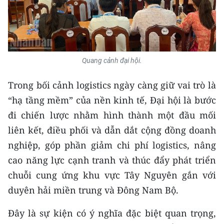
Media Pháp luật
Media Du lịch
Media Thế giới
Quang cảnh đại hội.
Media Thể thao
Trong bối cảnh logistics ngày càng giữ vai trò là
Media Giáo dục
“hạ tầng mềm” của nền kinh tế, Đại hội là bước
Media Y tế
đi chiến lược nhằm hình thành một đầu mối
liên kết, điều phối và dẫn dắt cộng đồng doanh
Media Khoa học - Công nghệ
nghiệp, góp phần giảm chi phí logistics, nâng
Media Môi trường
cao năng lực cạnh tranh và thúc đẩy phát triển
chuỗi cung ứng khu vực Tây Nguyên gắn với
Ảnh
duyên hải miền trung và Đông Nam Bộ.
Infographic
Đây là sự kiện có ý nghĩa đặc biệt quan trọng,