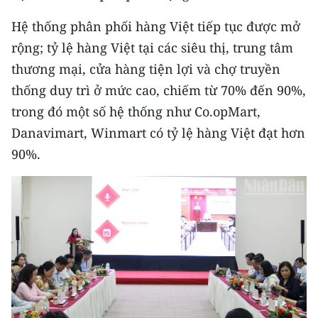
Media Pháp luật
Hệ thống phân phối hàng Việt tiếp tục được mở
Media Du lịch
rộng; tỷ lệ hàng Việt tại các siêu thị, trung tâm
Media Thế giới
thương mại, cửa hàng tiện lợi và chợ truyền
thống duy trì ở mức cao, chiếm từ 70% đến 90%,
Media Thể thao
trong đó một số hệ thống như Co.opMart,
Media Giáo dục
Danavimart, Winmart có tỷ lệ hàng Việt đạt hơn
90%.
Media Y tế
Media Khoa học - Công nghệ
Media Môi trường
Ảnh
Infographic