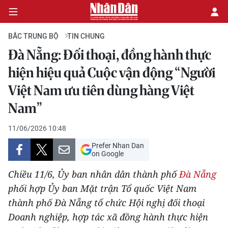
BẮC TRUNG BỘ
TIN CHUNG
Đà Nẵng: Đối thoại, đồng hành thực
CHÍNH TRỊ
hiện hiệu quả Cuộc vận động “Người
Việt Nam ưu tiên dùng hàng Việt
KINH TẾ
Nam”
VĂN HÓA
11/06/2026 10:48
XÃ HỘI
Prefer Nhan Dan
on Google
PHÁP LUẬT
Chiều 11/6, Ủy ban nhân dân thành phố
Đà Nẵng
phối hợp Ủy ban Mặt trận Tổ quốc Việt Nam
DU LỊCH
thành phố Đà Nẵng tổ chức Hội nghị đối thoại
THẾ GIỚI
Doanh nghiệp, hợp tác xã đồng hành thực hiện