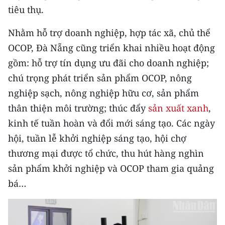
tiêu thụ.
CHUYÊN ĐỀ
Nhằm hỗ trợ doanh nghiệp, hợp tác xã, chủ thể
CÁC CHUYÊN TRANG
OCOP, Đà Nẵng cũng triển khai nhiều hoạt động
gồm: hỗ trợ tín dụng ưu đãi cho doanh nghiệp;
chú trọng phát triển sản phẩm OCOP, nông
VỀ BÁO NHÂN DÂN
nghiệp sạch, nông nghiệp hữu cơ, sản phẩm
THỜI NAY
thân thiện môi trường; thúc đẩy
sản xuất xanh
,
kinh tế tuần hoàn và đổi mới sáng tạo. Các ngày
NHÂN DÂN CUỐI TUẦN
hội, tuần lễ khởi nghiệp sáng tạo, hội chợ
NHÂN DÂN HẰNG THÁNG
thương mại được tổ chức, thu hút hàng nghìn
sản phẩm khởi nghiệp và OCOP tham gia quảng
MUA BÁO
bá…
ĐỌC BÁO IN