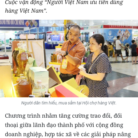
Cuộc vận động “Người Việt Nam ưu tiên dùng
THỂ THAO
hàng Việt Nam”.
GIÁO DỤC
Y TẾ
KHOA HỌC - CÔNG NGHỆ
MÔI TRƯỜNG
BẠN ĐỌC
KIỂM CHỨNG THÔNG TIN
Người dân tìm hiểu, mua sắm tại Hội chợ hàng Việt.
TRI THỨC CHUYÊN SÂU
Chương trình nhằm tăng cường trao đổi, đối
thoại giữa lãnh đạo thành phố với cộng đồng
54 DÂN TỘC VIỆT NAM
doanh nghiệp, hợp tác xã về các giải pháp nâng