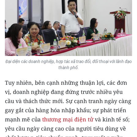
ENGLISH
中文
FRANÇAIS
РУССКИЙ
Đại diện các doanh nghiệp, hợp tác xã trao đổi, đối thoại với lãnh đạo
ESPAÑOL
thành phố.
한국어
Tuy nhiên, bên cạnh những thuận lợi, các đơn
vị, doanh nghiệp đang đứng trước nhiều yêu
cầu và thách thức mới. Sự cạnh tranh ngày càng
gay gắt của hàng hóa nhập khẩu; sự phát triển
mạnh mẽ của
thương mại điện tử
và kinh tế số;
yêu cầu ngày càng cao của người tiêu dùng về