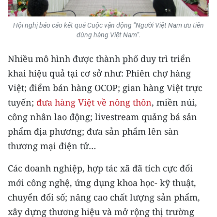
TIN MỚI
Hội nghị báo cáo kết quả Cuộc vận động “Người Việt Nam ưu tiên
TIN ĐỊA PHƯƠNG
dùng hàng Việt Nam”.
Trung du và miền núi phía Bắc
Nhiều mô hình được thành phố duy trì triển
khai hiệu quả tại cơ sở như: Phiên chợ hàng
Đồng bằng sông Hồng
Việt; điểm bán hàng OCOP; gian hàng Việt trực
Bắc Trung Bộ
tuyến;
đưa hàng Việt về nông thôn
, miền núi,
công nhân lao động; livestream quảng bá sản
Duyên hải Nam Trung Bộ và Tây
Nguyên
phẩm địa phương; đưa sản phẩm lên sàn
thương mại điện tử…
Đông Nam Bộ
Các doanh nghiệp, hợp tác xã đã tích cực đổi
Đồng bằng sông Cửu Long
mới công nghệ, ứng dụng khoa học- kỹ thuật,
Chuyên trang Hà Nội
chuyển đổi số; nâng cao chất lượng sản phẩm,
xây dựng thương hiệu và mở rộng thị trường
Chuyên trang TP. Hồ Chí Minh