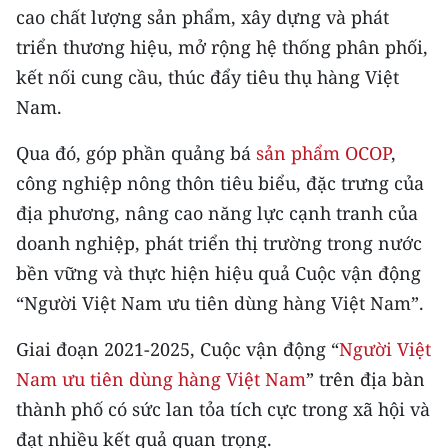
CHƯƠNG TRÌNH OCOP - MỖI XÃ
cao chất lượng sản phẩm, xây dựng và phát
MỘT SẢN PHẨM
triển thương hiệu, mở rộng hệ thống phân phối,
kết nối cung cầu, thúc đẩy tiêu thụ hàng Việt
RADIO
Nam.
MEDIA CENTER
Qua đó, góp phần quảng bá
sản phẩm OCOP
,
công nghiệp nông thôn tiêu biểu, đặc trưng của
E-Magazine
địa phương, nâng cao năng lực cạnh tranh của
Video
doanh nghiệp, phát triển thị trường trong nước
bền vững và thực hiện hiệu quả Cuộc vận động
Media Chính trị
“Người Việt Nam ưu tiên dùng hàng Việt Nam”.
Media Kinh tế
Giai đoạn 2021-2025, Cuộc vận động “
Người Việt
Media Văn hóa
Nam ưu tiên dùng hàng Việt Nam
” trên địa bàn
thành phố có sức lan tỏa tích cực trong xã hội và
Media Xã hội
đạt nhiều kết quả quan trọng.