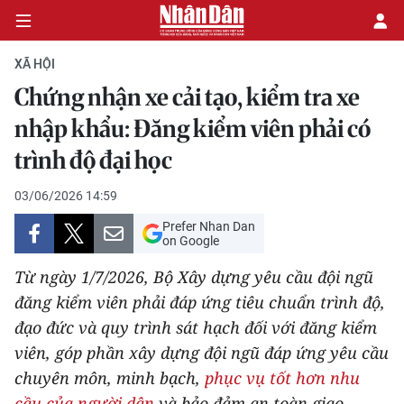
XÃ HỘI
Chứng nhận xe cải tạo, kiểm tra xe
CHÍNH TRỊ
nhập khẩu: Đăng kiểm viên phải có
trình độ đại học
KINH TẾ
03/06/2026 14:59
VĂN HÓA
Prefer Nhan Dan
on Google
XÃ HỘI
Từ ngày 1/7/2026, Bộ Xây dựng yêu cầu đội ngũ
PHÁP LUẬT
đăng kiểm viên phải đáp ứng tiêu chuẩn trình độ,
đạo đức và quy trình sát hạch đối với đăng kiểm
DU LỊCH
viên, góp phần xây dựng đội ngũ đáp ứng yêu cầu
chuyên môn, minh bạch,
phục vụ tốt hơn nhu
THẾ GIỚI
cầu của người dân
và bảo đảm an toàn giao