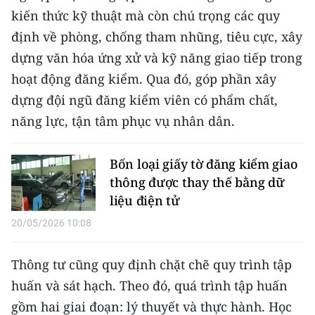
TIN MỚI
kiến thức kỹ thuật mà còn chú trọng các quy
định về phòng, chống tham nhũng, tiêu cực, xây
TIN ĐỊA PHƯƠNG
dựng văn hóa ứng xử và kỹ năng giao tiếp trong
hoạt động đăng kiểm. Qua đó, góp phần xây
Trung du và miền núi phía Bắc
dựng đội ngũ đăng kiểm viên có phẩm chất,
Đồng bằng sông Hồng
năng lực, tận tâm phục vụ nhân dân.
Bắc Trung Bộ
Bốn loại giấy tờ đăng kiểm giao
Duyên hải Nam Trung Bộ và Tây
thông được thay thế bằng dữ
Nguyên
liệu điện tử
Đông Nam Bộ
20/05/2026 10:08
Đồng bằng sông Cửu Long
Thông tư cũng quy định chặt chẽ quy trình tập
Chuyên trang Hà Nội
huấn và sát hạch. Theo đó, quá trình tập huấn
gồm hai giai đoạn: lý thuyết và thực hành. Học
Chuyên trang TP. Hồ Chí Minh