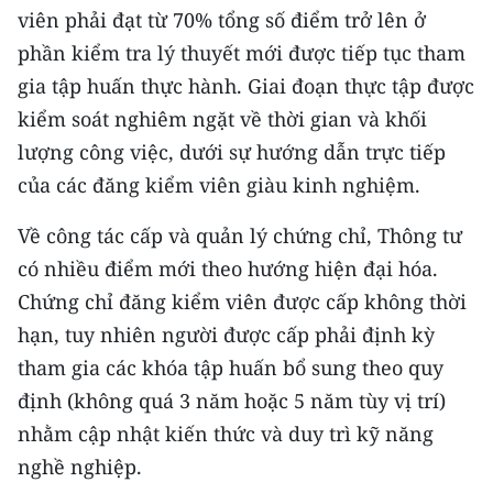
viên phải đạt từ 70% tổng số điểm trở lên ở
CHUYÊN ĐỀ
phần kiểm tra lý thuyết mới được tiếp tục tham
gia tập huấn thực hành. Giai đoạn thực tập được
CÁC CHUYÊN TRANG
kiểm soát nghiêm ngặt về thời gian và khối
lượng công việc, dưới sự hướng dẫn trực tiếp
VỀ BÁO NHÂN DÂN
của các đăng kiểm viên giàu kinh nghiệm.
THỜI NAY
Về công tác cấp và quản lý chứng chỉ, Thông tư
có nhiều điểm mới theo hướng hiện đại hóa.
NHÂN DÂN CUỐI TUẦN
Chứng chỉ đăng kiểm viên được cấp không thời
NHÂN DÂN HẰNG THÁNG
hạn, tuy nhiên người được cấp phải định kỳ
tham gia các khóa tập huấn bổ sung theo quy
MUA BÁO
định (không quá 3 năm hoặc 5 năm tùy vị trí)
nhằm cập nhật kiến thức và duy trì kỹ năng
ĐỌC BÁO IN
nghề nghiệp.