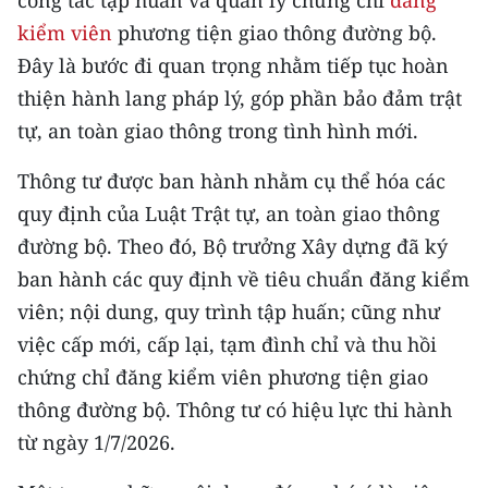
công tác tập huấn và quản lý chứng chỉ
đăng
CHƯƠNG TRÌNH OCOP - MỖI XÃ
kiểm viên
phương tiện giao thông đường bộ.
MỘT SẢN PHẨM
Đây là bước đi quan trọng nhằm tiếp tục hoàn
thiện hành lang pháp lý, góp phần bảo đảm trật
RADIO
tự, an toàn giao thông trong tình hình mới.
MEDIA CENTER
Thông tư được ban hành nhằm cụ thể hóa các
E-Magazine
quy định của Luật Trật tự, an toàn giao thông
đường bộ. Theo đó, Bộ trưởng Xây dựng đã ký
Video
ban hành các quy định về tiêu chuẩn đăng kiểm
Media Chính trị
viên; nội dung, quy trình tập huấn; cũng như
việc cấp mới, cấp lại, tạm đình chỉ và thu hồi
Media Kinh tế
chứng chỉ đăng kiểm viên phương tiện giao
Media Văn hóa
thông đường bộ. Thông tư có hiệu lực thi hành
từ ngày 1/7/2026.
Media Xã hội