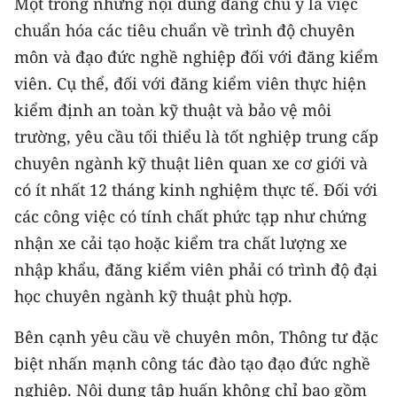
Một trong những nội dung đáng chú ý là việc
Media Pháp luật
chuẩn hóa các tiêu chuẩn về trình độ chuyên
Media Du lịch
môn và đạo đức nghề nghiệp đối với đăng kiểm
viên. Cụ thể, đối với đăng kiểm viên thực hiện
Media Thế giới
kiểm định an toàn kỹ thuật và bảo vệ môi
Media Thể thao
trường, yêu cầu tối thiểu là tốt nghiệp trung cấp
chuyên ngành kỹ thuật liên quan xe cơ giới và
Media Giáo dục
có ít nhất 12 tháng kinh nghiệm thực tế. Đối với
Media Y tế
các công việc có tính chất phức tạp như chứng
Media Khoa học - Công nghệ
nhận xe cải tạo hoặc kiểm tra chất lượng xe
nhập khẩu, đăng kiểm viên phải có trình độ đại
Media Môi trường
học chuyên ngành kỹ thuật phù hợp.
Ảnh
Bên cạnh yêu cầu về chuyên môn, Thông tư đặc
Infographic
biệt nhấn mạnh công tác đào tạo đạo đức nghề
nghiệp. Nội dung tập huấn không chỉ bao gồm