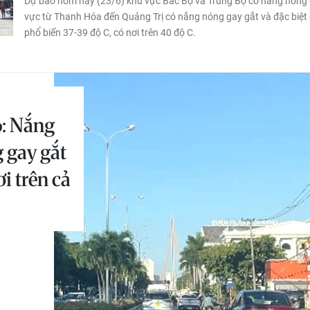
Dự báo hôm nay (23/6) khu vực Bắc Bộ và Trung Bộ có nắng nóng g
vực từ Thanh Hóa đến Quảng Trị có nắng nóng gay gắt và đặc biệt 
phổ biến 37-39 độ C, có nơi trên 40 độ C.
6: Nắng
 gay gắt
ơi trên cả