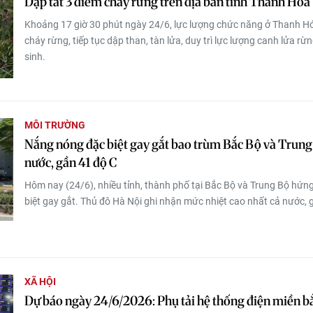
Dập tắt 3 điểm cháy rừng trên địa bàn tỉnh Thanh Hóa
Khoảng 17 giờ 30 phút ngày 24/6, lực lượng chức năng ở Thanh H
cháy rừng, tiếp tục dập than, tàn lửa, duy trì lực lượng canh lửa rừ
sinh.
MÔI TRƯỜNG
Nắng nóng đặc biệt gay gắt bao trùm Bắc Bộ và Trung
nước, gần 41 độ C
Hôm nay (24/6), nhiều tỉnh, thành phố tại Bắc Bộ và Trung Bộ hứng 
biệt gay gắt. Thủ đô Hà Nội ghi nhận mức nhiệt cao nhất cả nước, 
XÃ HỘI
Dự báo ngày 24/6/2026: Phụ tải hệ thống điện miền 