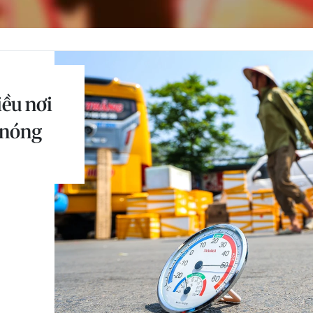
iều nơi
 nóng