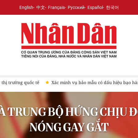
English
中文
Français
Русский
Español
한국어
thị trường quốc tế
Xác minh vụ bảo mẫu có dấu hiệu bạo h
VÀ TRUNG BỘ HỨNG CHỊU 
NÓNG GAY GẮT