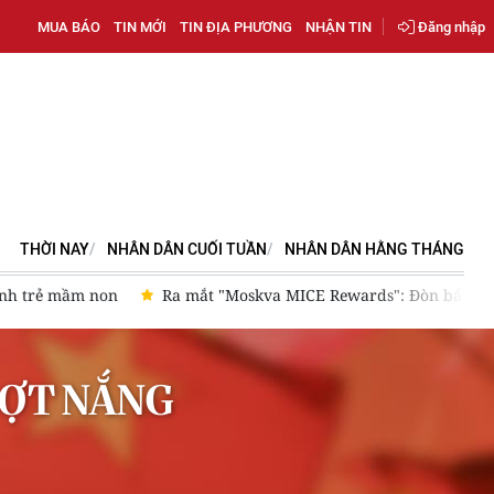
MUA BÁO
TIN MỚI
TIN ĐỊA PHƯƠNG
NHẬN TIN
Đăng nhập
THỜI NAY
NHÂN DÂN CUỐI TUẦN
NHÂN DÂN HẰNG THÁNG
ành trẻ mầm non
Ra mắt "Moskva MICE Rewards": Đòn bẩy mới
ĐỢT NẮNG