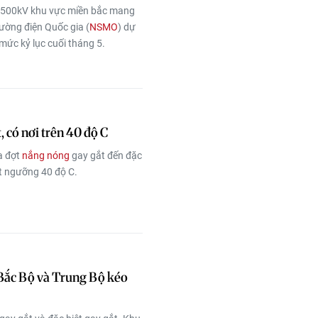
20-500kV khu vực miền bắc mang
rường điện Quốc gia (
NSMO
) dự
mức kỷ lục cuối tháng 5.
, có nơi trên 40 độ C
a đợt
nắng nóng
gay gắt đến đặc
ợt ngưỡng 40 độ C.
ở Bắc Bộ và Trung Bộ kéo