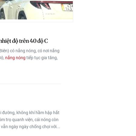
nhiệt độ trên 40 độ C
Biên) có nắng nóng, có nơi nắng
Bộ,
nắng nóng
tiếp tục gia tăng,
i đường, không khí hầm hập hắt
óm trọ quanh viện, cái nóng còn
 vẫn ngày ngày chống chọi với...