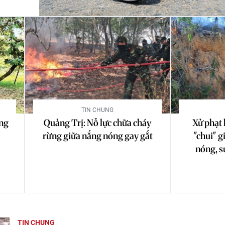
TIN CHUNG
ờng
Quảng Trị: Nỗ lực chữa cháy
Xử phạt 
rừng giữa nắng nóng gay gắt
"chui" 
nóng, s
TIN CHUNG