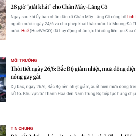
28 giờ “giải khát” cho Chân Mây-Lăng Cô
Ngay sau khi Ủy ban nhân dân xã Chân Mây-Lăng Cô công bố
tình
nguồn nước ngày 24/6 và cho phép khai thác nước từ Moong Đá T
nước
Huế
(HueWACO) đã huy động nhân lực thi công liên tục 3 ca đ
MÔI TRƯỜNG
Thời tiết ngày 26/6: Bắc Bộ giảm nhiệt, mưa dông di
nóng gay gắt
Dự báo, ngày 26/6, Bắc Bộ nền nhiệt giảm, xuất hiện mưa dông trên
rất to. Khu vực từ Thanh Hóa đến Nam Trung Bộ tiếp tục hứng chịu
TIN CHUNG