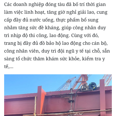
ENGLISH
Các doanh nghiệp đóng tàu đã bố trí thời gian
làm việc linh hoạt, tăng giờ nghỉ giải lao, cung
中文
cấp đầy đủ nước uống, thực phẩm bổ sung
nhằm tăng sức đề kháng, giúp công nhân duy
FRANÇAIS
trì nhịp độ thi công, lao động. Cùng với đó,
РУССКИЙ
trang bị đầy đủ đồ bảo hộ lao động cho cán bộ,
công nhân viên, duy trì đội ngũ y tế tại chỗ, sẵn
ESPAÑOL
sàng tổ chức thăm khám sức khỏe, kiểm tra y
한국어
tế,...