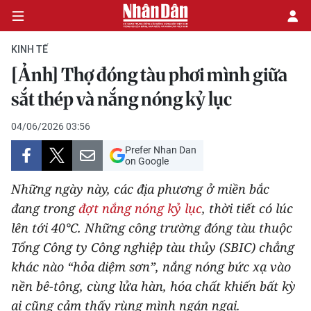
KINH TẾ
[Ảnh] Thợ đóng tàu phơi mình giữa
CHÍNH TRỊ
sắt thép và nắng nóng kỷ lục
KINH TẾ
04/06/2026 03:56
Prefer Nhan Dan
VĂN HÓA
on Google
Những ngày này, các địa phương ở miền bắc
XÃ HỘI
đang trong
đợt nắng nóng kỷ lục
, thời tiết có lúc
lên tới 40°C. Những công trường đóng tàu thuộc
PHÁP LUẬT
Tổng Công ty Công nghiệp tàu thủy (SBIC) chẳng
DU LỊCH
khác nào “hỏa diệm sơn”, nắng nóng bức xạ vào
nền bê-tông, cùng lửa hàn, hóa chất khiến bất kỳ
THẾ GIỚI
ai cũng cảm thấy rùng mình ngán ngại.