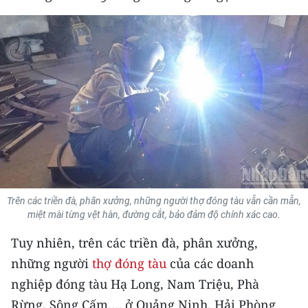
THỂ THAO
GIÁO DỤC
Y TẾ
KHOA HỌC - CÔNG NGHỆ
MÔI TRƯỜNG
BẠN ĐỌC
Trên các triền đà, phân xưởng, những người thợ đóng tàu vẫn cần mẫn,
KIỂM CHỨNG THÔNG TIN
miệt mài từng vệt hàn, đường cắt, bảo đảm độ chính xác cao.
Tuy nhiên, trên các triền đà, phân xưởng,
TRI THỨC CHUYÊN SÂU
những người
thợ đóng tàu
của các doanh
54 DÂN TỘC VIỆT NAM
nghiệp đóng tàu Hạ Long, Nam Triệu, Phà
Rừng, Sông Cấm,… ở Quảng Ninh, Hải Phòng