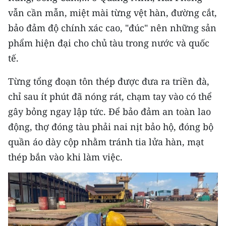
CHƯƠNG TRÌNH OCOP - MỖI XÃ
vẫn cần mẫn, miệt mài từng vệt hàn, đường cắt,
MỘT SẢN PHẨM
bảo đảm độ chính xác cao, "đúc" nên những sản
phẩm hiện đại cho chủ tàu trong nước và quốc
RADIO
tế.
MEDIA CENTER
Từng tổng đoạn tôn thép được đưa ra triền đà,
chỉ sau ít phút đã nóng rát, chạm tay vào có thể
E-Magazine
gây bỏng ngay lập tức. Để bảo đảm an toàn lao
Video
động, thợ đóng tàu phải nai nịt bảo hộ, đóng bộ
quần áo dày cộp nhằm tránh tia lửa hàn, mạt
Media Chính trị
thép bắn vào khi làm việc.
Media Kinh tế
Media Văn hóa
Media Xã hội