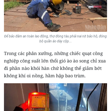
Media Pháp luật
Media Du lịch
Media Thế giới
Media Thể thao
Để bảo đảm an toàn lao động, thợ đóng tàu phải nai nịt bảo hộ, đóng
bộ quần áo dày cộp...
Media Giáo dục
Trong các phân xưởng, những chiếc quạt công
Media Y tế
nghiệp công suất lớn thổi gió ào ào song chỉ xua
Media Khoa học - Công nghệ
đi phần nào khói hàn chứ không thể giảm bớt
không khí oi nồng, hầm hập bao trùm.
Media Môi trường
Ảnh
Infographic