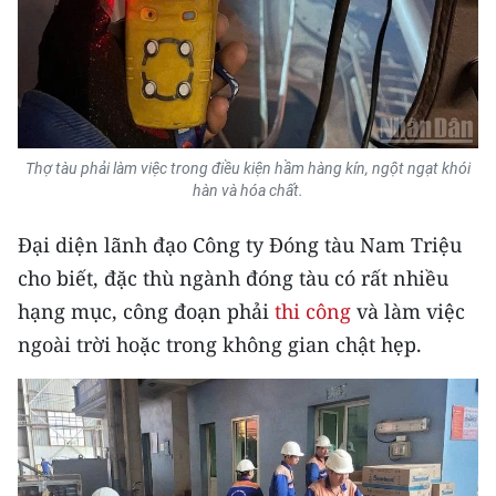
TIN MỚI
TIN ĐỊA PHƯƠNG
Trung du và miền núi phía Bắc
Thợ tàu phải làm việc trong điều kiện hầm hàng kín, ngột ngạt khói
Đồng bằng sông Hồng
hàn và hóa chất.
Bắc Trung Bộ
Đại diện lãnh đạo Công ty Đóng tàu Nam Triệu
Duyên hải Nam Trung Bộ và Tây
cho biết, đặc thù ngành đóng tàu có rất nhiều
Nguyên
hạng mục, công đoạn phải
thi công
và làm việc
ngoài trời hoặc trong không gian chật hẹp.
Đông Nam Bộ
Đồng bằng sông Cửu Long
Chuyên trang Hà Nội
Chuyên trang TP. Hồ Chí Minh