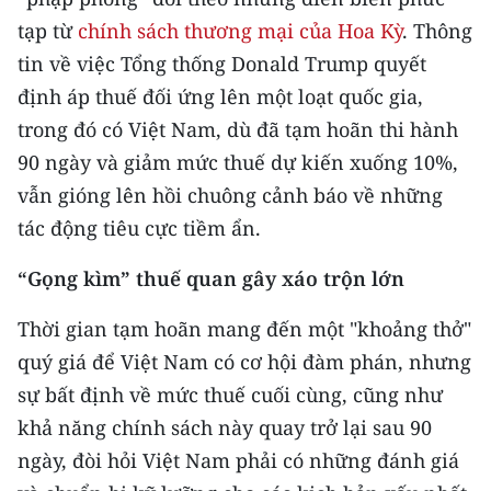
CHƯƠNG TRÌNH OCOP - MỖI XÃ
tạp từ
chính sách thương mại của Hoa Kỳ
. Thông
MỘT SẢN PHẨM
tin về việc Tổng thống Donald Trump quyết
định áp thuế đối ứng lên một loạt quốc gia,
RADIO
trong đó có Việt Nam, dù đã tạm hoãn thi hành
MEDIA CENTER
90 ngày và giảm mức thuế dự kiến xuống 10%,
vẫn gióng lên hồi chuông cảnh báo về những
E-Magazine
tác động tiêu cực tiềm ẩn.
Video
“Gọng kìm” thuế quan gây xáo trộn lớn
Media Chính trị
Thời gian tạm hoãn mang đến một "khoảng thở"
Media Kinh tế
quý giá để Việt Nam có cơ hội đàm phán, nhưng
sự bất định về mức thuế cuối cùng, cũng như
Media Văn hóa
khả năng chính sách này quay trở lại sau 90
Media Xã hội
ngày, đòi hỏi Việt Nam phải có những đánh giá