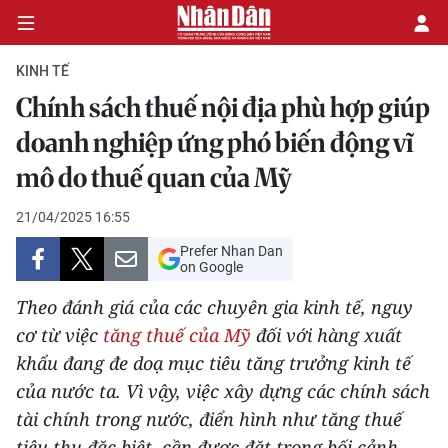
KINH TẾ
Chính sách thuế nội địa phù hợp giúp
CHÍNH TRỊ
doanh nghiệp ứng phó biến động vĩ
mô do thuế quan của Mỹ
KINH TẾ
21/04/2025 16:55
VĂN HÓA
Prefer Nhan Dan
on Google
XÃ HỘI
Theo đánh giá của các chuyên gia kinh tế, nguy
PHÁP LUẬT
cơ từ việc
tăng thuế của Mỹ
đối với hàng xuất
khẩu đang đe doạ mục tiêu tăng trưởng kinh tế
DU LỊCH
của nước ta. Vì vậy, việc xây dựng các chính sách
tài chính trong nước, điển hình như tăng thuế
THẾ GIỚI
tiêu thụ đặc biệt, cần được đặt trong bối cảnh