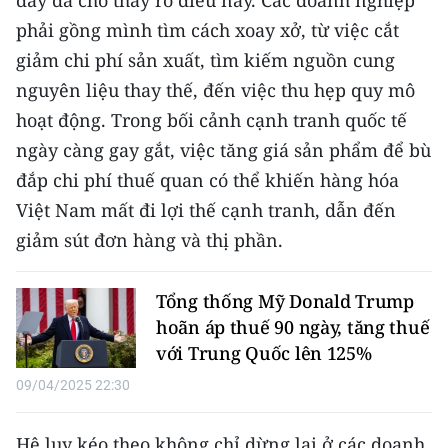
đây đã cho thấy rõ điều này. Các doanh nghiệp
phải gồng mình tìm cách xoay xở, từ việc cắt
CHUYÊN ĐỀ
giảm chi phí sản xuất, tìm kiếm nguồn cung
nguyên liệu thay thế, đến việc thu hẹp quy mô
CÁC CHUYÊN TRANG
hoạt động. Trong bối cảnh cạnh tranh quốc tế
ngày càng gay gắt, việc tăng giá sản phẩm để bù
VỀ BÁO NHÂN DÂN
đắp chi phí thuế quan có thể khiến hàng hóa
THỜI NAY
Việt Nam mất đi lợi thế cạnh tranh, dẫn đến
giảm sút đơn hàng và thị phần.
NHÂN DÂN CUỐI TUẦN
NHÂN DÂN HẰNG THÁNG
Tổng thống Mỹ Donald Trump
hoãn áp thuế 90 ngày, tăng thuế
MUA BÁO
với Trung Quốc lên 125%
09/04/2025 22:30
ĐỌC BÁO IN
Hệ lụy kéo theo không chỉ dừng lại ở các doanh