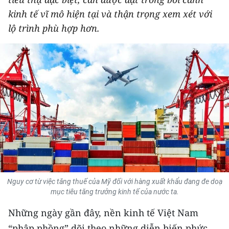
THỂ THAO
kinh tế vĩ mô hiện tại và thận trọng xem xét với
lộ trình phù hợp hơn.
GIÁO DỤC
Y TẾ
KHOA HỌC - CÔNG NGHỆ
MÔI TRƯỜNG
BẠN ĐỌC
KIỂM CHỨNG THÔNG TIN
Nguy cơ từ việc tăng thuế của Mỹ đối với hàng xuất khẩu đang đe doạ
TRI THỨC CHUYÊN SÂU
mục tiêu tăng trưởng kinh tế của nước ta.
54 DÂN TỘC VIỆT NAM
Những ngày gần đây, nền kinh tế Việt Nam
“phập phồng” dõi theo những diễn biến phức