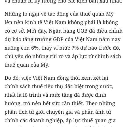
và chuẩn bị kỹ lưỡng cho các kịch bản xấu nhất.
Media Pháp luật
Những lo ngại về tác động của thuế quan Mỹ
Media Du lịch
lên nền kinh tế Việt Nam không phải là không
Media Thế giới
có cơ sở. Mới đây, Ngân hàng UOB đã điều chỉnh
dự báo tăng trưởng GDP của Việt Nam năm nay
Media Thể thao
xuống còn 6%, thay vì mức 7% dự báo trước đó,
Media Giáo dục
chủ yếu do những rủi ro và áp lực từ chính sách
thuế quan của Mỹ.
Media Y tế
Media Khoa học - Công nghệ
Do đó, việc Việt Nam đồng thời xem xét lại
chính sách thuế tiêu thụ đặc biệt trong nước,
Media Môi trường
nhất là lộ trình và mức tăng đã được định
Ảnh
hướng, trở nên hết sức cần thiết. Theo những
phân tích từ giới chuyên gia và phản ánh từ
Infographic
chính các doanh nghiệp, áp lực thuế quan gia