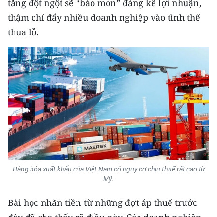
tăng đột ngột sẽ “bào mòn” đáng kể lợi nhuận,
TIN MỚI
thậm chí đẩy nhiều doanh nghiệp vào tình thế
thua lỗ.
TIN ĐỊA PHƯƠNG
Trung du và miền núi phía Bắc
Đồng bằng sông Hồng
Bắc Trung Bộ
Duyên hải Nam Trung Bộ và Tây
Nguyên
Đông Nam Bộ
Hàng hóa xuất khẩu của Việt Nam có nguy cơ chịu thuế rất cao từ
Đồng bằng sông Cửu Long
Mỹ.
Chuyên trang Hà Nội
Bài học nhãn tiền từ những đợt áp thuế trước
Chuyên trang TP. Hồ Chí Minh