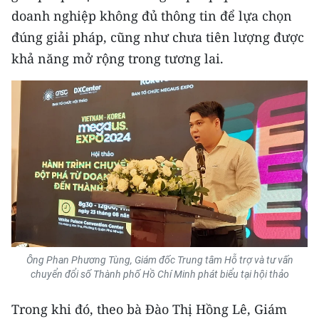
doanh nghiệp không đủ thông tin để lựa chọn
CHUYÊN ĐỀ
đúng giải pháp, cũng như chưa tiên lượng được
khả năng mở rộng trong tương lai.
CÁC CHUYÊN TRANG
VỀ BÁO NHÂN DÂN
THỜI NAY
NHÂN DÂN CUỐI TUẦN
NHÂN DÂN HẰNG THÁNG
MUA BÁO
Ông Phan Phương Tùng, Giám đốc Trung tâm Hỗ trợ và tư vấn
chuyển đổi số Thành phố Hồ Chí Minh phát biểu tại hội thảo
ĐỌC BÁO IN
Trong khi đó, theo bà Đào Thị Hồng Lê, Giám