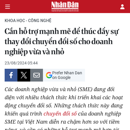
KHOA HỌC - CÔNG NGHỆ
Cần hỗ trợ mạnh mẽ để thúc đẩy sự
CHÍNH TRỊ
thay đổi chuyển đổi số cho doanh
nghiệp vừa và nhỏ
KINH TẾ
23/08/2024 05:44
VĂN HÓA
Prefer Nhan Dan
on Google
XÃ HỘI
Các doanh nghiệp vừa và nhỏ (SME) đang đối
PHÁP LUẬT
diện với nhiều thách thức khi triển khai các hoạt
động chuyển đổi số. Những thách thức này đang
DU LỊCH
khiến quá trình
chuyển đổi số
của doanh nghiệp
SME tại Việt Nam diễn ra chậm hơn so với tiềm
THẾ GIỚI
năng, và cần có những hỗ trợ mạnh mẽ hơn từ