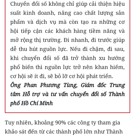
Media Pháp luật
Chuyển đổi số không chỉ giúp cải thiện hiệu
suất kinh doanh, nâng cao chất lượng sản
Media Du lịch
phẩm và dịch vụ mà còn tạo ra những cơ
Media Thế giới
hội tiếp cận các khách hàng tiềm năng và
mở rộng thị trường. Đi nhanh, đi trước giúp
Media Thể thao
dễ thu hút nguồn lực. Nếu đi chậm, đi sau,
Media Giáo dục
khi chuyển đổi số đã trở thành xu hướng
phổ biến thì nguồn lực trở nên khan hiếm,
Media Y tế
cơ hội sẽ ít đi, sẽ bỏ lỡ cơ hội phát triển.
Media Khoa học - Công nghệ
Ông Phan Phương Tùng, Giám đốc Trung
tâm Hỗ trợ và tư vấn chuyển đổi số Thành
Media Môi trường
phố Hồ Chí Minh
Ảnh
Infographic
Tuy nhiên, khoảng 90% các công ty tham gia
khảo sát đến từ các thành phố lớn như Thành