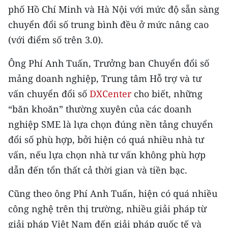
phố Hồ Chí Minh và Hà Nội với mức độ sẵn sàng
TIN MỚI
chuyển đổi số trung bình đều ở mức nâng cao
TIN ĐỊA PHƯƠNG
(với điểm số trên 3.0).
Trung du và miền núi phía Bắc
Ông Phí Anh Tuấn, Trưởng ban Chuyển đổi số
mảng doanh nghiệp, Trung tâm Hỗ trợ và tư
Đồng bằng sông Hồng
vấn chuyển đổi số
DXCenter
cho biết, những
Bắc Trung Bộ
“băn khoăn” thường xuyên của các doanh
nghiệp SME là lựa chọn đúng nền tảng chuyển
Duyên hải Nam Trung Bộ và Tây
Nguyên
đổi số phù hợp, bởi hiện có quá nhiều nhà tư
vấn, nếu lựa chọn nhà tư vấn không phù hợp
Đông Nam Bộ
dẫn đến tổn thất cả thời gian và tiền bạc.
Đồng bằng sông Cửu Long
Cũng theo ông Phí Anh Tuấn, hiện có quá nhiều
Chuyên trang Hà Nội
công nghệ trên thị trường, nhiều giải pháp từ
giải pháp Việt Nam đến giải pháp quốc tế và
Chuyên trang TP. Hồ Chí Minh