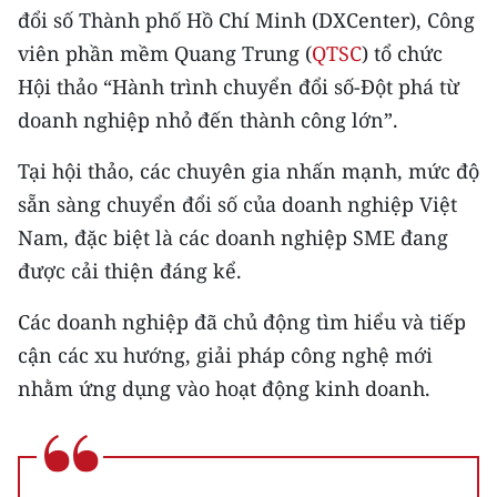
CHƯƠNG TRÌNH OCOP - MỖI XÃ
đổi số Thành phố Hồ Chí Minh (DXCenter), Công
MỘT SẢN PHẨM
viên phần mềm Quang Trung (
QTSC
) tổ chức
Hội thảo “Hành trình chuyển đổi số-Đột phá từ
RADIO
doanh nghiệp nhỏ đến thành công lớn”.
MEDIA CENTER
Tại hội thảo, các chuyên gia nhấn mạnh, mức độ
sẵn sàng chuyển đổi số của doanh nghiệp Việt
E-Magazine
Nam, đặc biệt là các doanh nghiệp SME đang
Video
được cải thiện đáng kể.
Media Chính trị
Các doanh nghiệp đã chủ động tìm hiểu và tiếp
cận các xu hướng, giải pháp công nghệ mới
Media Kinh tế
nhằm ứng dụng vào hoạt động kinh doanh.
Media Văn hóa
Media Xã hội