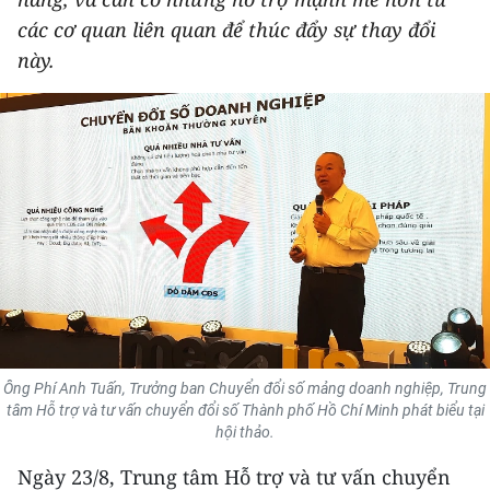
THỂ THAO
các cơ quan liên quan để thúc đẩy sự thay đổi
này.
GIÁO DỤC
Y TẾ
KHOA HỌC - CÔNG NGHỆ
MÔI TRƯỜNG
BẠN ĐỌC
KIỂM CHỨNG THÔNG TIN
Ông Phí Anh Tuấn, Trưởng ban Chuyển đổi số mảng doanh nghiệp, Trung
TRI THỨC CHUYÊN SÂU
tâm Hỗ trợ và tư vấn chuyển đổi số Thành phố Hồ Chí Minh phát biểu tại
hội thảo.
54 DÂN TỘC VIỆT NAM
Ngày 23/8, Trung tâm Hỗ trợ và tư vấn chuyển