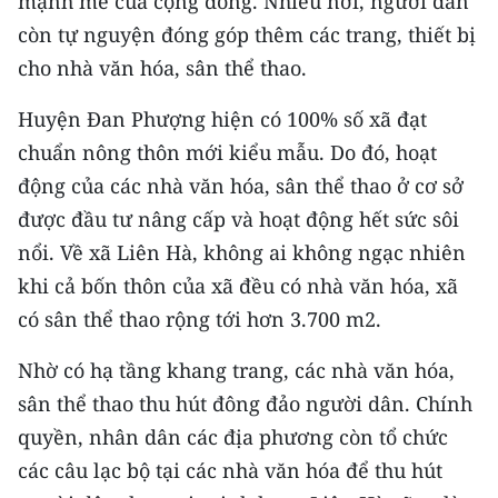
mạnh mẽ của cộng đồng. Nhiều nơi, người dân
còn tự nguyện đóng góp thêm các trang, thiết bị
CHUYÊN ĐỀ
cho nhà văn hóa, sân thể thao.
CÁC CHUYÊN TRANG
Huyện Đan Phượng hiện có 100% số xã đạt
chuẩn nông thôn mới kiểu mẫu. Do đó, hoạt
VỀ BÁO NHÂN DÂN
động của các nhà văn hóa, sân thể thao ở cơ sở
được đầu tư nâng cấp và hoạt động hết sức sôi
THỜI NAY
nổi. Về xã Liên Hà, không ai không ngạc nhiên
NHÂN DÂN CUỐI TUẦN
khi cả bốn thôn của xã đều có nhà văn hóa, xã
có sân thể thao rộng tới hơn 3.700 m2.
NHÂN DÂN HẰNG THÁNG
Nhờ có hạ tầng khang trang, các nhà văn hóa,
MUA BÁO
sân thể thao thu hút đông đảo người dân. Chính
quyền, nhân dân các địa phương còn tổ chức
ĐỌC BÁO IN
các câu lạc bộ tại các nhà văn hóa để thu hút