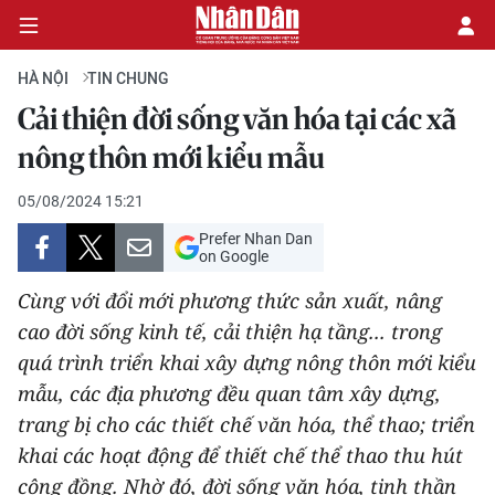
HÀ NỘI
TIN CHUNG
Cải thiện đời sống văn hóa tại các xã
CHÍNH TRỊ
nông thôn mới kiểu mẫu
KINH TẾ
05/08/2024 15:21
Prefer Nhan Dan
VĂN HÓA
on Google
Cùng với đổi mới phương thức sản xuất, nâng
XÃ HỘI
cao đời sống kinh tế, cải thiện hạ tầng... trong
quá trình triển khai xây dựng nông thôn mới kiểu
PHÁP LUẬT
mẫu, các địa phương đều quan tâm xây dựng,
DU LỊCH
trang bị cho các thiết chế văn hóa, thể thao; triển
khai các hoạt động để thiết chế thể thao thu hút
THẾ GIỚI
cộng đồng. Nhờ đó, đời sống văn hóa, tinh thần