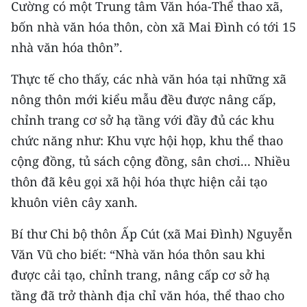
Cường có một Trung tâm Văn hóa-Thể thao xã,
Media Pháp luật
bốn nhà văn hóa thôn, còn xã Mai Đình có tới 15
Media Du lịch
nhà văn hóa thôn”.
Media Thế giới
Thực tế cho thấy, các nhà văn hóa tại những xã
Media Thể thao
nông thôn mới kiểu mẫu đều được nâng cấp,
chỉnh trang cơ sở hạ tầng với đầy đủ các khu
Media Giáo dục
chức năng như: Khu vực hội họp, khu thể thao
Media Y tế
cộng đồng, tủ sách cộng đồng, sân chơi... Nhiều
thôn đã kêu gọi xã hội hóa thực hiện cải tạo
Media Khoa học - Công nghệ
khuôn viên cây xanh.
Media Môi trường
Bí thư Chi bộ thôn Ấp Cút (xã Mai Đình) Nguyễn
Ảnh
Văn Vũ cho biết: “Nhà văn hóa thôn sau khi
được cải tạo, chỉnh trang, nâng cấp cơ sở hạ
Infographic
tầng đã trở thành địa chỉ văn hóa, thể thao cho