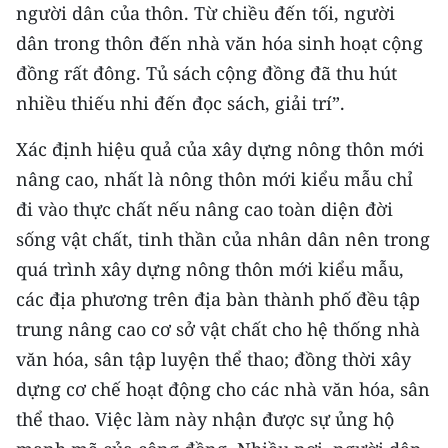
người dân của thôn. Từ chiều đến tối, người
TIN MỚI
dân trong thôn đến nhà văn hóa sinh hoạt cộng
TIN ĐỊA PHƯƠNG
đồng rất đông. Tủ sách cộng đồng đã thu hút
nhiều thiếu nhi đến đọc sách, giải trí”.
Trung du và miền núi phía Bắc
Xác định hiệu quả của xây dựng nông thôn mới
Đồng bằng sông Hồng
nâng cao, nhất là nông thôn mới kiểu mẫu chỉ
Bắc Trung Bộ
đi vào thực chất nếu nâng cao toàn diện đời
sống vật chất, tinh thần của nhân dân nên trong
Duyên hải Nam Trung Bộ và Tây
quá trình xây dựng nông thôn mới kiểu mẫu,
Nguyên
các địa phương trên địa bàn thành phố đều tập
Đông Nam Bộ
trung nâng cao cơ sở vật chất cho hệ thống nhà
Đồng bằng sông Cửu Long
văn hóa, sân tập luyện thể thao; đồng thời xây
dựng cơ chế hoạt động cho các nhà văn hóa, sân
Chuyên trang Hà Nội
thể thao. Việc làm này nhận được sự ủng hộ
Chuyên trang TP. Hồ Chí Minh