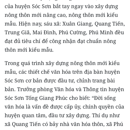
CHƯƠNG TRÌNH OCOP - MỖI XÃ
của huyện Sóc Sơn bắt tay ngay vào xây dựng
MỘT SẢN PHẨM
nông thôn mới nâng cao, nông thôn mới kiểu
mẫu. Hiện nay, sáu xã: Xuân Giang, Quang Tiến,
RADIO
Trung Giã, Mai Đình, Phú Cường, Phú Minh đều
đạt đủ tiêu chí để công nhận đạt chuẩn nông
MEDIA CENTER
thôn mới kiểu mẫu.
E-Magazine
Trong quá trình xây dựng nông thôn mới kiểu
Video
mẫu, các thiết chế văn hóa trên địa bàn huyện
Sóc Sơn cơ bản được đầu tư, chỉnh trang bài
Media Chính trị
bản. Trưởng phòng Văn hóa và Thông tin huyện
Media Kinh tế
Sóc Sơn Tống Giang Phúc cho biết: “Đời sống
văn hóa là vấn đề được cấp ủy, chính quyền của
Media Văn hóa
huyện quan tâm, đầu tư xây dựng. Thí dụ như
Media Xã hội
xã Quang Tiến có bảy nhà văn hóa thôn, xã Phú