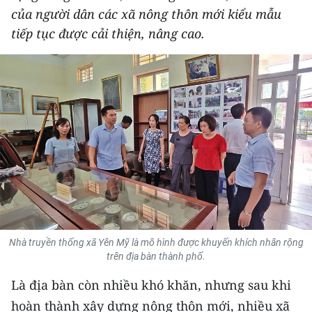
của người dân các xã nông thôn mới kiểu mẫu
THỂ THAO
tiếp tục được cải thiện, nâng cao.
GIÁO DỤC
Y TẾ
KHOA HỌC - CÔNG NGHỆ
MÔI TRƯỜNG
BẠN ĐỌC
KIỂM CHỨNG THÔNG TIN
Nhà truyền thống xã Yên Mỹ là mô hình được khuyến khích nhân rộng
TRI THỨC CHUYÊN SÂU
trên địa bàn thành phố.
Là địa bàn còn nhiều khó khăn, nhưng sau khi
54 DÂN TỘC VIỆT NAM
hoàn thành xây dựng nông thôn mới, nhiều xã