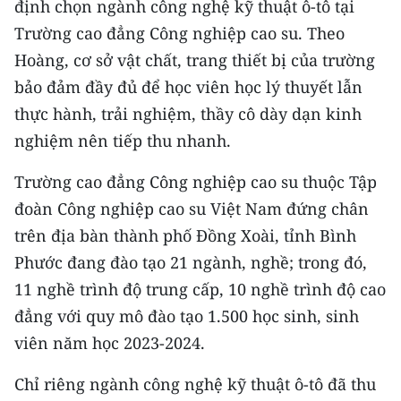
định chọn ngành công nghệ kỹ thuật ô-tô tại
Media Pháp luật
Trường cao đẳng Công nghiệp cao su. Theo
Media Du lịch
Hoàng, cơ sở vật chất, trang thiết bị của trường
bảo đảm đầy đủ để học viên học lý thuyết lẫn
Media Thế giới
thực hành, trải nghiệm, thầy cô dày dạn kinh
Media Thể thao
nghiệm nên tiếp thu nhanh.
Media Giáo dục
Trường cao đẳng Công nghiệp cao su thuộc Tập
Media Y tế
đoàn Công nghiệp cao su Việt Nam đứng chân
trên địa bàn thành phố Đồng Xoài, tỉnh Bình
Media Khoa học - Công nghệ
Phước đang đào tạo 21 ngành, nghề; trong đó,
Media Môi trường
11 nghề trình độ trung cấp, 10 nghề trình độ cao
đẳng với quy mô đào tạo 1.500 học sinh, sinh
Ảnh
viên năm học 2023-2024.
Infographic
Chỉ riêng ngành công nghệ kỹ thuật ô-tô đã thu