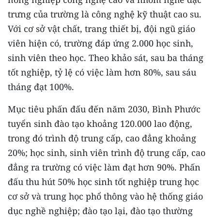
trưng của trường là công nghệ kỹ thuật cao su.
CHUYÊN ĐỀ
Với cơ sở vật chất, trang thiết bị, đội ngũ giáo
viên hiện có, trường đáp ứng 2.000 học sinh,
CÁC CHUYÊN TRANG
sinh viên theo học. Theo khảo sát, sau ba tháng
tốt nghiệp, tỷ lệ có việc làm hơn 80%, sau sáu
VỀ BÁO NHÂN DÂN
tháng đạt 100%.
THỜI NAY
Mục tiêu phấn đấu đến năm 2030, Bình Phước
NHÂN DÂN CUỐI TUẦN
tuyển sinh đào tạo khoảng 120.000 lao động,
trong đó trình độ trung cấp, cao đẳng khoảng
NHÂN DÂN HẰNG THÁNG
20%; học sinh, sinh viên trình độ trung cấp, cao
đẳng ra trường có việc làm đạt hơn 90%. Phấn
MUA BÁO
đấu thu hút 50% học sinh tốt nghiệp trung học
ĐỌC BÁO IN
cơ sở và trung học phổ thông vào hệ thống giáo
dục nghề nghiệp; đào tạo lại, đào tạo thường