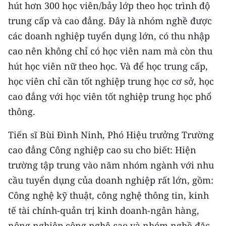
hút hơn 300 học viên/bảy lớp theo học trình độ
TIN MỚI
trung cấp và cao đẳng. Đây là nhóm nghề được
TIN ĐỊA PHƯƠNG
các doanh nghiệp tuyển dụng lớn, có thu nhập
cao nên không chỉ có học viên nam mà còn thu
Trung du và miền núi phía Bắc
hút học viên nữ theo học. Và để học trung cấp,
Đồng bằng sông Hồng
học viên chỉ cần tốt nghiệp trung học cơ sở, học
cao đẳng với học viên tốt nghiệp trung học phổ
Bắc Trung Bộ
thông.
Duyên hải Nam Trung Bộ và Tây
Tiến sĩ Bùi Đình Ninh, Phó Hiệu trưởng Trường
Nguyên
cao đẳng Công nghiệp cao su cho biết: Hiện
Đông Nam Bộ
trường tập trung vào năm nhóm ngành với nhu
cầu tuyển dụng của doanh nghiệp rất lớn, gồm:
Đồng bằng sông Cửu Long
Công nghệ kỹ thuật, công nghệ thông tin, kinh
Chuyên trang Hà Nội
tế tài chính-quản trị kinh doanh-ngân hàng,
Chuyên trang TP. Hồ Chí Minh
nông nghiệp công nghệ cao và nhóm nghề đặc