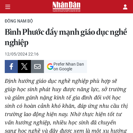
ĐÔNG NAM BỘ
Bình Phước đẩy mạnh giáo dục nghề
CHÍNH TRỊ
nghiệp
KINH TẾ
12/05/2024 22:16
Prefer Nhan Dan
VĂN HÓA
on Google
Định hướng giáo dục nghề nghiệp phù hợp sẽ
XÃ HỘI
giúp học sinh phát huy được năng lực, sở trường
và giảm gánh nặng kinh tế gia đình đối với học
PHÁP LUẬT
sinh có hoàn cảnh khó khăn, đáp ứng nhu cầu thị
DU LỊCH
trường lao động hiện nay. Nhờ thực hiện tốt tư
vấn hướng nghiệp, nhiều học sinh đã chuyển
THẾ GIỚI
sang học nghề và đây được xem là một xu hướng