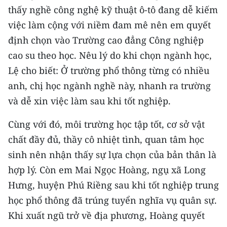
CHƯƠNG TRÌNH OCOP - MỖI XÃ
thấy nghề công nghệ kỹ thuật ô-tô đang dễ kiếm
MỘT SẢN PHẨM
việc làm cộng với niềm đam mê nên em quyết
định chọn vào Trường cao đẳng Công nghiệp
RADIO
cao su theo học. Nêu lý do khi chọn ngành học,
Lệ cho biết: Ở trường phổ thông từng có nhiều
MEDIA CENTER
anh, chị học ngành nghề này, nhanh ra trường
E-Magazine
và dễ xin việc làm sau khi tốt nghiệp.
Video
Cùng với đó, môi trường học tập tốt, cơ sở vật
chất đầy đủ, thầy cô nhiệt tình, quan tâm học
Media Chính trị
sinh nên nhận thấy sự lựa chọn của bản thân là
Media Kinh tế
hợp lý. Còn em Mai Ngọc Hoàng, ngụ xã Long
Hưng, huyện Phú Riềng sau khi tốt nghiệp trung
Media Văn hóa
học phổ thông đã trúng tuyển nghĩa vụ quân sự.
Media Xã hội
Khi xuất ngũ trở về địa phương, Hoàng quyết