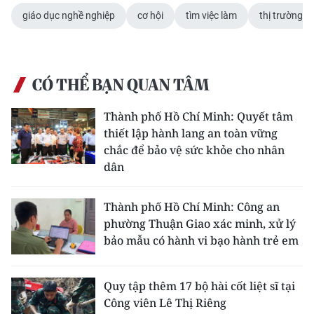
giáo dục nghề nghiệp
cơ hội
tìm việc làm
thị trường l
CÓ THỂ BẠN QUAN TÂM
Thành phố Hồ Chí Minh: Quyết tâm
thiết lập hành lang an toàn vững
chắc để bảo vệ sức khỏe cho nhân
dân
Thành phố Hồ Chí Minh: Công an
phường Thuận Giao xác minh, xử lý
bảo mẫu có hành vi bạo hành trẻ em
Quy tập thêm 17 bộ hài cốt liệt sĩ tại
Công viên Lê Thị Riêng