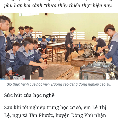
phù hợp bối cảnh “thừa thầy thiếu thợ” hiện nay.
THỂ THAO
GIÁO DỤC
Y TẾ
KHOA HỌC - CÔNG NGHỆ
MÔI TRƯỜNG
BẠN ĐỌC
KIỂM CHỨNG THÔNG TIN
Giờ thực hành của học viên Trường cao đẳng Công nghiệp cao su.
Sức hút của học nghề
TRI THỨC CHUYÊN SÂU
Sau khi tốt nghiệp trung học cơ sở, em Lê Thị
54 DÂN TỘC VIỆT NAM
Lệ, ngụ xã Tân Phước, huyện Đồng Phú nhận