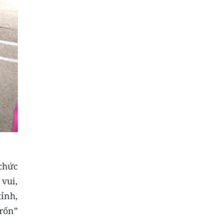
chức
 vui,
tỉnh,
rốn”