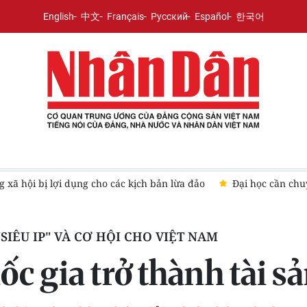
English
中文
Français
Русский
Español
한국어
 xã hội bị lợi dụng cho các kịch bản lừa đảo
Đại học cần chu
IÊU IP" VÀ CƠ HỘI CHO VIỆT NAM
ốc gia trở thành tài s