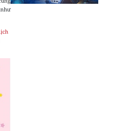
cũng
 như
lịch
c