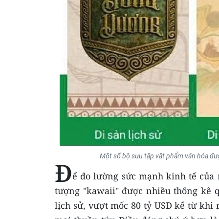
Một số bộ sưu tập vật phẩm văn hóa được 
Đ
ể đo lường sức mạnh kinh tế của m
tượng "kawaii" được nhiều thống kê q
lịch sử, vượt mốc 80 tỷ USD kể từ khi