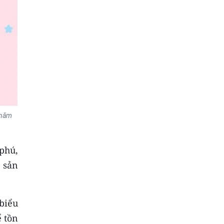
 năm
 phú,
 sản
biểu
ể tồn