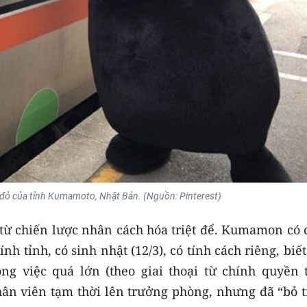
ỏ của tỉnh Kumamoto, Nhật Bản. (Nguồn: Pinterest)
ừ chiến lược nhân cách hóa triệt để. Kumamon có 
 tỉnh, có sinh nhật (12/3), có tính cách riêng, biết
công việc quá lớn (theo giai thoại từ chính quyền 
n viên tạm thời lên trưởng phòng, nhưng đã “bỏ t