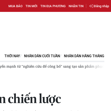
MUA BÁO
TIN MỚI
TIN ĐỊA PHƯƠNG
NHẬN TIN
Đăng nhập
THỜI NAY
NHÂN DÂN CUỐI TUẦN
NHÂN DÂN HẰNG THÁNG
yển mạnh từ "nghiên cứu để công bố" sang tạo sản phẩm phục vụ p
ản chiến lược