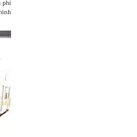
 phí
hình