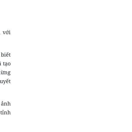
 với
biết
 tạo
dừng
uyết
 ảnh
tỉnh