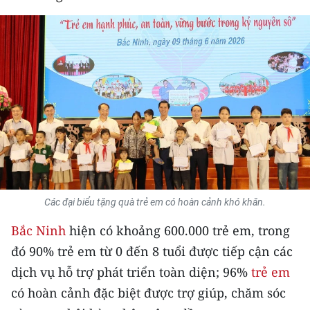
THỂ THAO
GIÁO DỤC
Y TẾ
KHOA HỌC - CÔNG NGHỆ
MÔI TRƯỜNG
BẠN ĐỌC
Các đại biểu tặng quà trẻ em có hoàn cảnh khó khăn.
KIỂM CHỨNG THÔNG TIN
Bắc Ninh
hiện có khoảng 600.000 trẻ em, trong
TRI THỨC CHUYÊN SÂU
đó 90% trẻ em từ 0 đến 8 tuổi được tiếp cận các
dịch vụ hỗ trợ phát triển toàn diện; 96%
trẻ em
54 DÂN TỘC VIỆT NAM
có hoàn cảnh đặc biệt được trợ giúp, chăm sóc