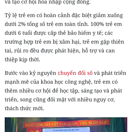
và tạo cơ hội hòa nhập cộng đồng.
CHƯƠNG TRÌNH OCOP - MỖI XÃ
MỘT SẢN PHẨM
Tỷ lệ trẻ em có hoàn cảnh đặc biệt giảm xuống
dưới 2% tổng số trẻ em toàn tỉnh. 100% trẻ em
RADIO
dưới 6 tuổi được cấp thẻ bảo hiểm y tế; các
trường hợp trẻ em bị xâm hại, trẻ em gặp thiên
MEDIA CENTER
tai, rủi ro đều được phát hiện, hỗ trợ và can
E-Magazine
thiệp kịp thời.
Video
Bước vào kỷ nguyên
chuyển đổi số
và phát triển
mạnh mẽ của khoa học công nghệ, trẻ em có
Media Chính trị
thêm nhiều cơ hội để học tập, sáng tạo và phát
Media Kinh tế
triển, song cũng đối mặt với nhiều nguy cơ,
thách thức mới.
Media Văn hóa
Media Xã hội