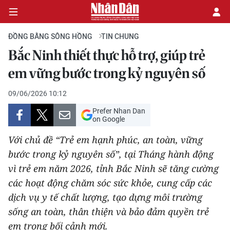
ĐỒNG BẰNG SÔNG HỒNG
TIN CHUNG
Bắc Ninh thiết thực hỗ trợ, giúp trẻ
CHÍNH TRỊ
em vững bước trong kỷ nguyên số
KINH TẾ
09/06/2026 10:12
Prefer Nhan Dan
VĂN HÓA
on Google
Với chủ đề “Trẻ em hạnh phúc, an toàn, vững
XÃ HỘI
bước trong kỷ nguyên số”, tại Tháng hành động
vì trẻ em năm 2026, tỉnh Bắc Ninh sẽ tăng cường
PHÁP LUẬT
các hoạt động chăm sóc sức khỏe, cung cấp các
DU LỊCH
dịch vụ y tế chất lượng, tạo dựng môi trường
sống an toàn, thân thiện và bảo đảm quyền trẻ
THẾ GIỚI
em trong bối cảnh mới.