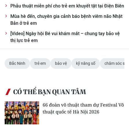
Phẫu thuật miễn phí cho trẻ em khuyết tật tại Điện Biên
Mùa hè đến, chuyên gia cảnh báo bệnh viêm não Nhật
Bản ở trẻ em
[Video] Ngày hội Bé vui khám mắt – chung tay bảo vệ
thị lực trẻ em
Bắc Ninh
trẻ em
bảo vệ
kỹ năng số
chăm sóc sức
CÓ THỂ BẠN QUAN TÂM
66 đoàn võ thuật tham dự Festival Võ
thuật quốc tế Hà Nội 2026