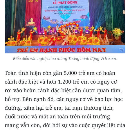
Media Pháp luật
Media Du lịch
Media Thế giới
Media Thể thao
Media Giáo dục
Biểu diễn văn nghệ chào mừng Tháng hành động Vì trẻ em.
Media Y tế
Toàn tỉnh hiện còn gần 5.000 trẻ em có hoàn
Media Khoa học - Công nghệ
cảnh đặc biệt và hơn 1.200 trẻ em có nguy cơ
rơi vào hoàn cảnh đặc biệt cần được quan tâm,
Media Môi trường
hỗ trợ. Bên cạnh đó, các nguy cơ về bạo lực học
Ảnh
đường, xâm hại trẻ em, tai nạn thương tích,
đuối nước và mất an toàn trên môi trường
Infographic
mạng vẫn còn, đòi hỏi sự vào cuộc quyết liệt của