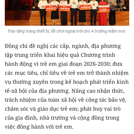
CHUYÊN ĐỀ
CÁC CHUYÊN TRANG
Trao tặng trang thiết bị, đồ chơi ngoài trời cho 4 trường mầm non.
Đồng chí đề nghị các cấp, ngành, địa phương
VỀ BÁO NHÂN DÂN
tập trung triển khai hiệu quả Chương trình
THỜI NAY
hành động vì trẻ em giai đoạn 2026-2030; đưa
các mục tiêu, chỉ tiêu về trẻ em trở thành nhiệm
NHÂN DÂN CUỐI TUẦN
vụ thường xuyên trong kế hoạch phát triển kinh
NHÂN DÂN HẰNG THÁNG
tế-xã hội của địa phương. Nâng cao nhận thức,
trách nhiệm của toàn xã hội về công tác bảo vệ,
MUA BÁO
chăm sóc và giáo dục trẻ em; phát huy vai trò
của gia đình, nhà trường và cộng đồng trong
ĐỌC BÁO IN
việc đồng hành với trẻ em.