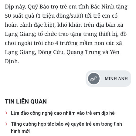
ENGLISH
Dịp này, Quỹ Bảo trợ trẻ em tỉnh Bắc Ninh tặng
50 suất quà (1 triệu đồng/suất) tới trẻ em có
中文
hoàn cảnh đặc biệt, khó khăn trên địa bàn xã
FRANÇAIS
Lạng Giang; tổ chức trao tặng trang thiết bị, đồ
chơi ngoài trời cho 4 trường mầm non các xã
РУССКИЙ
Lạng Giang, Đông Cứu, Quang Trung và Yên
Định.
ESPAÑOL
한국어
MINH ANH
TIN LIÊN QUAN
Lừa đảo công nghệ cao nhắm vào trẻ em dịp hè
Tăng cường hợp tác bảo vệ quyền trẻ em trong tình
hình mới