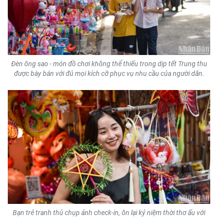
Đèn ông sao - món đồ chơi không thể thiếu trong dịp tết Trung thu
được bày bán với đủ mọi kích cỡ phục vụ nhu cầu của người dân.
Bạn trẻ tranh thủ chụp ảnh check-in, ôn lại kỷ niệm thời thơ ấu với