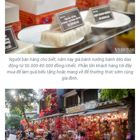
TIN MỚI
TIN ĐỊA PHƯƠNG
Trung du và miền núi phía Bắc
Đồng bằng sông Hồng
Người bán hàng cho biết, năm nay giá bánh nướng bánh dẻo dao
Bắc Trung Bộ
động từ 50.000-80.000 đồng/chiếc. Phần lớn khách hàng tới đây
mua để làm quà biếu tặng hoặc mang về để thưởng thức sớm cùng
Duyên hải Nam Trung Bộ và Tây
gia đình.
Nguyên
Đông Nam Bộ
Đồng bằng sông Cửu Long
Chuyên trang Hà Nội
Chuyên trang TP. Hồ Chí Minh