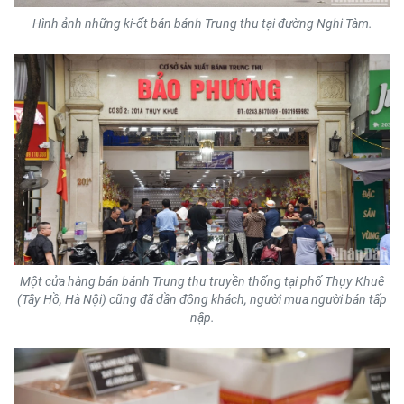
Media Pháp luật
Hình ảnh những ki-ốt bán bánh Trung thu tại đường Nghi Tàm.
Media Du lịch
Media Thế giới
Media Thể thao
Media Giáo dục
Media Y tế
Media Khoa học - Công nghệ
Một cửa hàng bán bánh Trung thu truyền thống tại phố Thụy Khuê
Media Môi trường
(Tây Hồ, Hà Nội) cũng đã dần đông khách, người mua người bán tấp
nập.
Ảnh
Infographic