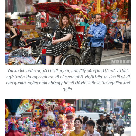
Du khách nước ngoài khi đi ngang qua đây cũng khá tò mò và bất
ngờ trước khung cảnh rực rỡ của con phố. Ngồi trên xe xích lô và đi
dạo quanh, ngắm nhìn những phố cổ Hà Nội luôn là trải nghiệm khó
quên.