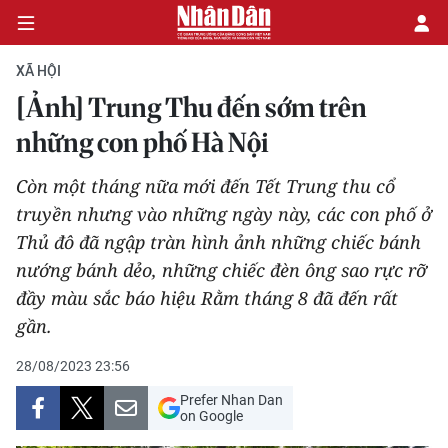
XÃ HỘI
[Ảnh] Trung Thu đến sớm trên
CHÍNH TRỊ
những con phố Hà Nội
KINH TẾ
Còn một tháng nữa mới đến Tết Trung thu cổ
truyền nhưng vào những ngày này, các con phố ở
VĂN HÓA
Thủ đô đã ngập tràn hình ảnh những chiếc bánh
nướng bánh dẻo, những chiếc đèn ông sao rực rỡ
XÃ HỘI
đầy màu sắc báo hiệu Rằm tháng 8 đã đến rất
gần.
PHÁP LUẬT
28/08/2023 23:56
DU LỊCH
Prefer Nhan Dan
on Google
THẾ GIỚI