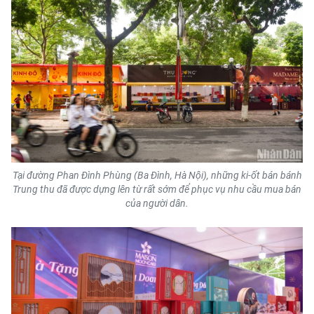
THỂ THAO
GIÁO DỤC
Y TẾ
KHOA HỌC - CÔNG NGHỆ
MÔI TRƯỜNG
Tại đường Phan Đình Phùng (Ba Đình, Hà Nội), những ki-ốt bán bánh
BẠN ĐỌC
Trung thu đã được dựng lên từ rất sớm để phục vụ nhu cầu mua bán
của người dân.
KIỂM CHỨNG THÔNG TIN
TRI THỨC CHUYÊN SÂU
54 DÂN TỘC VIỆT NAM