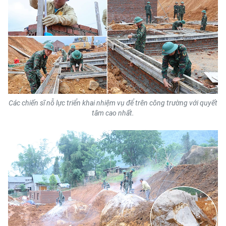
CHUYÊN ĐỀ
CÁC CHUYÊN TRANG
VỀ BÁO NHÂN DÂN
THỜI NAY
Các chiến sĩ nỗ lực triển khai nhiệm vụ để trên công trường với quyết
tâm cao nhất.
NHÂN DÂN CUỐI TUẦN
NHÂN DÂN HẰNG THÁNG
MUA BÁO
ĐỌC BÁO IN