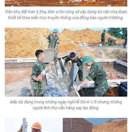
TIN MỚI
Trên khu đất hơn 3,5ha, đơn vị thi công sẽ xây dựng 60 căn nhà được
thiết kế theo kiến trúc truyền thống của đồng bào người H'Mông.
TIN ĐỊA PHƯƠNG
Trung du và miền núi phía Bắc
Đồng bằng sông Hồng
Bắc Trung Bộ
Duyên hải Nam Trung Bộ và Tây
Nguyên
Đông Nam Bộ
Mặc dù đang trong những ngày nghỉ lễ 30/4-1/5 nhưng những
Đồng bằng sông Cửu Long
người lính thợ vẫn hăng say lao động.
Chuyên trang Hà Nội
Chuyên trang TP. Hồ Chí Minh