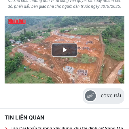
Dù khó khăn nhưng đơn vị thi công vẫn quyết tâm đẩy nhanh tiến
độ, phấn đấu bàn giao nhà cho người dân trước ngày 30/6/2025.
Play
Video
CÔNG HẢI
TIN LIÊN QUAN
Lào Cai khẩn trương xây dựng khu tái định cư Sàng Ma