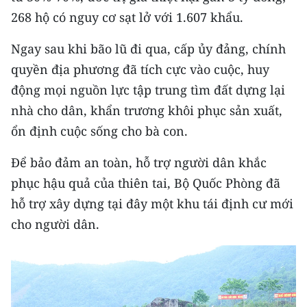
CHƯƠNG TRÌNH OCOP - MỖI XÃ
268 hộ có nguy cơ sạt lở với 1.607 khẩu.
MỘT SẢN PHẨM
Ngay sau khi bão lũ đi qua, cấp ủy đảng, chính
RADIO
quyền địa phương đã tích cực vào cuộc, huy
động mọi nguồn lực tập trung tìm đất dựng lại
MEDIA CENTER
nhà cho dân, khẩn trương khôi phục sản xuất,
ổn định cuộc sống cho bà con.
E-Magazine
Để bảo đảm an toàn, hỗ trợ người dân khắc
Video
phục hậu quả của thiên tai, Bộ Quốc Phòng đã
Media Chính trị
hỗ trợ xây dựng tại đây một khu tái định cư mới
Media Kinh tế
cho người dân.
Media Văn hóa
Media Xã hội