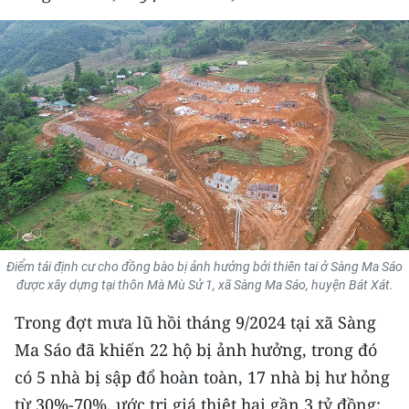
THỂ THAO
GIÁO DỤC
Y TẾ
KHOA HỌC - CÔNG NGHỆ
MÔI TRƯỜNG
BẠN ĐỌC
Điểm tái định cư cho đồng bào bị ảnh hưởng bởi thiên tai ở Sàng Ma Sáo
KIỂM CHỨNG THÔNG TIN
được xây dựng tại thôn Mà Mù Sử 1, xã Sàng Ma Sáo, huyện Bát Xát.
Trong đợt mưa lũ hồi tháng 9/2024 tại xã Sàng
TRI THỨC CHUYÊN SÂU
Ma Sáo đã khiến 22 hộ bị ảnh hưởng, trong đó
54 DÂN TỘC VIỆT NAM
có 5 nhà bị sập đổ hoàn toàn, 17 nhà bị hư hỏng
từ 30%-70%, ước trị giá thiệt hại gần 3 tỷ đồng;