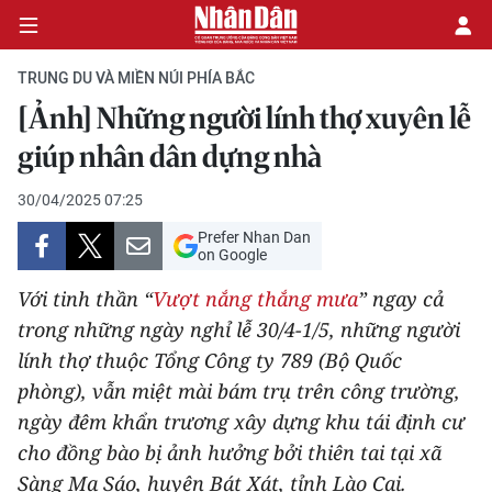
TRUNG DU VÀ MIỀN NÚI PHÍA BẮC
[Ảnh] Những người lính thợ xuyên lễ
CHÍNH TRỊ
giúp nhân dân dựng nhà
KINH TẾ
30/04/2025 07:25
Prefer Nhan Dan
VĂN HÓA
on Google
Với tinh thần “
Vượt nắng thắng mưa
” ngay cả
XÃ HỘI
trong những ngày nghỉ lễ 30/4-1/5, những người
lính thợ thuộc Tổng Công ty 789 (Bộ Quốc
PHÁP LUẬT
phòng), vẫn miệt mài bám trụ trên công trường,
DU LỊCH
ngày đêm khẩn trương xây dựng khu tái định cư
cho đồng bào bị ảnh hưởng bởi thiên tai tại xã
THẾ GIỚI
Sàng Ma Sáo, huyện Bát Xát, tỉnh Lào Cai.