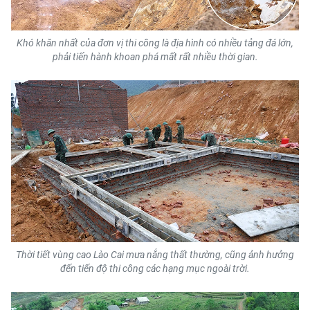
ENGLISH
中文
Khó khăn nhất của đơn vị thi công là địa hình có nhiều tảng đá lớn,
phải tiến hành khoan phá mất rất nhiều thời gian.
FRANÇAIS
РУССКИЙ
ESPAÑOL
한국어
Thời tiết vùng cao Lào Cai mưa nắng thất thường, cũng ảnh hưởng
đến tiến độ thi công các hạng mục ngoài trời.