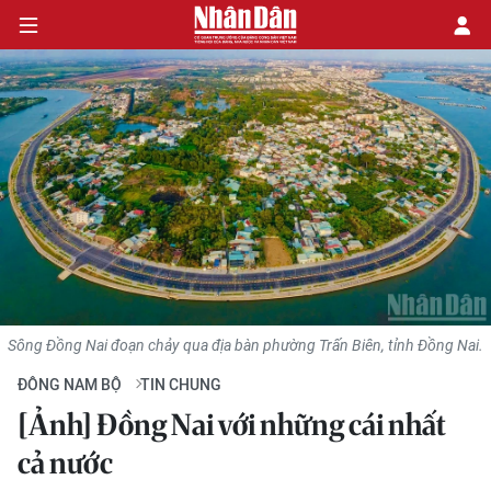
CHÍNH TRỊ
KINH TẾ
VĂN HÓA
XÃ HỘI
Sông Đồng Nai đoạn chảy qua địa bàn phường Trấn Biên, tỉnh Đồng Nai.
PHÁP LUẬT
ĐÔNG NAM BỘ
TIN CHUNG
DU LỊCH
[Ảnh] Đồng Nai với những cái nhất
cả nước
THẾ GIỚI