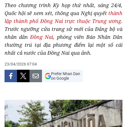
Theo chương trình Kỳ họp thứ nhất, sáng 24/4,
THỂ THAO
Quốc hội sẽ xem xét, thông qua Nghị quyết
thành
lập thành phố Đồng Nai trực thuộc Trung ương
.
GIÁO DỤC
Trước ngưỡng cửa trang sử mới của Đảng bộ và
Y TẾ
nhân dân
Đồng Nai
, phóng viên Báo Nhân Dân
thường trú tại địa phương điểm lại một số cái
KHOA HỌC - CÔNG NGHỆ
nhất cả nước của Đồng Nai qua ảnh.
MÔI TRƯỜNG
23/04/2026 07:04
Prefer Nhan Dan
BẠN ĐỌC
on Google
KIỂM CHỨNG THÔNG TIN
TRI THỨC CHUYÊN SÂU
54 DÂN TỘC VIỆT NAM