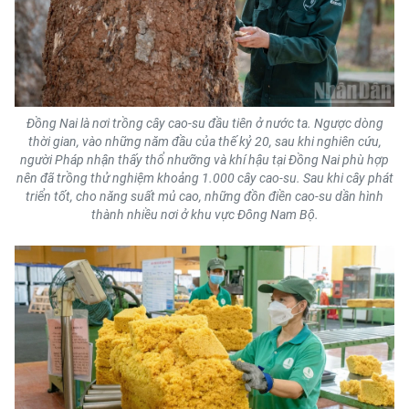
ENGLISH
中文
FRANÇAIS
Đồng Nai là nơi trồng cây cao-su đầu tiên ở nước ta. Ngược dòng
РУССКИЙ
thời gian, vào những năm đầu của thế kỷ 20, sau khi nghiên cứu,
người Pháp nhận thấy thổ nhưỡng và khí hậu tại Đồng Nai phù hợp
nên đã trồng thử nghiệm khoảng 1.000 cây cao-su. Sau khi cây phát
ESPAÑOL
triển tốt, cho năng suất mủ cao, những đồn điền cao-su dần hình
thành nhiều nơi ở khu vực Đông Nam Bộ.
한국어