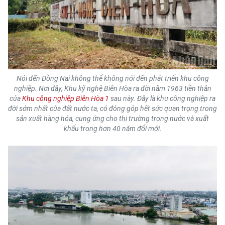
CHƯƠNG TRÌNH OCOP - MỖI XÃ
MỘT SẢN PHẨM
RADIO
MEDIA CENTER
Nói đến Đồng Nai không thể không nói đến phát triển khu công
nghiệp. Nơi đây, Khu kỹ nghệ Biên Hòa ra đời năm 1963 tiền thân
E-Magazine
của
Khu công nghiệp Biên Hòa 1
sau này. Đây là khu công nghiệp ra
đời sớm nhất của đất nước ta, có đóng góp hết sức quan trọng trong
Video
sản xuất hàng hóa, cung ứng cho thị trường trong nước và xuất
khẩu trong hơn 40 năm đổi mới.
Media Chính trị
Media Kinh tế
Media Văn hóa
Media Xã hội