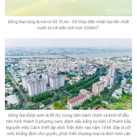
Đồng Nai cũng là nơi có hồ Trị An - hồ thủy điện nhân tạo lớn nhất
2
nước ta với diện tích hơn 300km
.
Đồng Nai được xem là đô thị, trung tâm hành chính và kinh tế đầu
tiên hình thành ở phương nam, đánh dấu bằng sự kiện Lễ thành hầu
Nguyễn Hữu Cảnh thiết lập dinh Trấn Biên vào năm 1698. Đây là cột
mốc khẳng định chủ quyền, phát triển thương mại và định hình văn