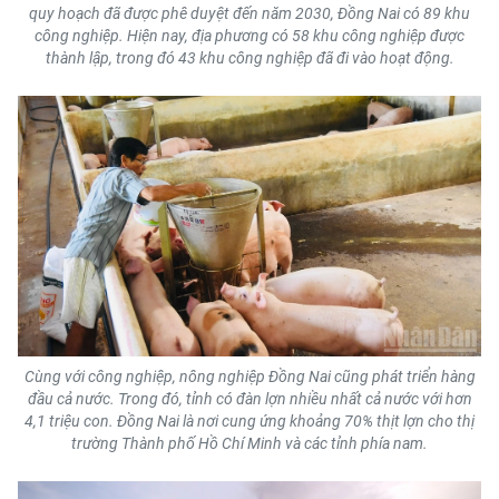
quy hoạch đã được phê duyệt đến năm 2030, Đồng Nai có 89 khu
TIN MỚI
công nghiệp. Hiện nay, địa phương có 58 khu công nghiệp được
thành lập, trong đó 43 khu công nghiệp đã đi vào hoạt động.
TIN ĐỊA PHƯƠNG
Trung du và miền núi phía Bắc
Đồng bằng sông Hồng
Bắc Trung Bộ
Duyên hải Nam Trung Bộ và Tây
Nguyên
Đông Nam Bộ
Cùng với công nghiệp, nông nghiệp Đồng Nai cũng phát triển hàng
Đồng bằng sông Cửu Long
đầu cả nước. Trong đó, tỉnh có đàn lợn nhiều nhất cả nước với hơn
4,1 triệu con. Đồng Nai là nơi cung ứng khoảng 70% thịt lợn cho thị
Chuyên trang Hà Nội
trường Thành phố Hồ Chí Minh và các tỉnh phía nam.
Chuyên trang TP. Hồ Chí Minh