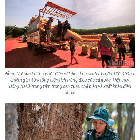
CHUYÊN ĐỀ
CÁC CHUYÊN TRANG
VỀ BÁO NHÂN DÂN
THỜI NAY
Đồng Nai còn là “thủ phủ” điều với diện tích canh tác gần 176.000ha,
NHÂN DÂN CUỐI TUẦN
chiếm gần 50% tổng diện tích trồng điều của cả nước. Hiện nay,
Đồng Nai là trung tâm trong sản xuất, chế biến và xuất khẩu điều
nhân.
NHÂN DÂN HẰNG THÁNG
MUA BÁO
ĐỌC BÁO IN