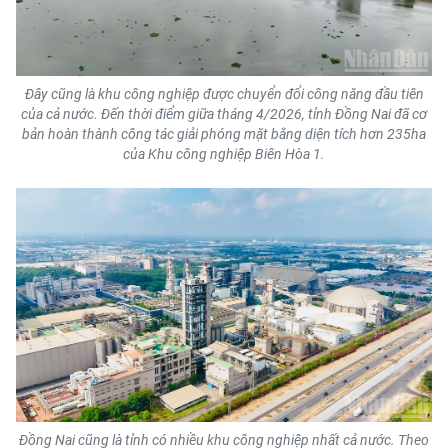
Media Pháp luật
Media Du lịch
Media Thế giới
Đây cũng là khu công nghiệp được chuyển đổi công năng đầu tiên
của cả nước. Đến thời điểm giữa tháng 4/2026, tỉnh Đồng Nai đã cơ
bản hoàn thành công tác giải phóng mặt bằng diện tích hơn 235ha
Media Thể thao
của Khu công nghiệp Biên Hòa 1.
Media Giáo dục
Media Y tế
Media Khoa học - Công nghệ
Media Môi trường
Ảnh
Infographic
Đồng Nai cũng là tỉnh có nhiều khu công nghiệp nhất cả nước. Theo