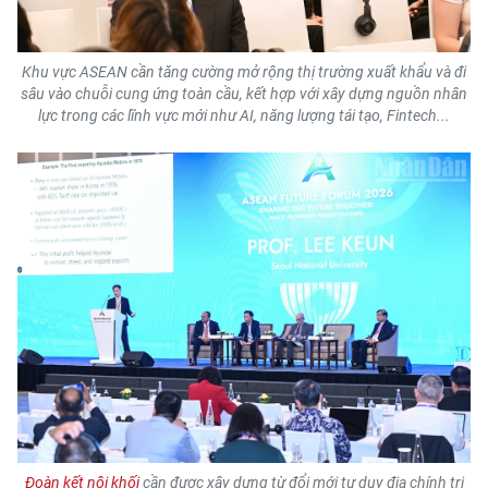
Khu vực ASEAN cần tăng cường mở rộng thị trường xuất khẩu và đi
sâu vào chuỗi cung ứng toàn cầu, kết hợp với xây dựng nguồn nhân
lực trong các lĩnh vực mới như AI, năng lượng tái tạo, Fintech...
Đoàn kết nội khối
cần được xây dựng từ đổi mới tư duy địa chính trị