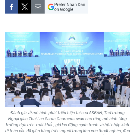
Prefer Nhan Dan
THỂ THAO
on Google
GIÁO DỤC
Y TẾ
KHOA HỌC - CÔNG NGHỆ
MÔI TRƯỜNG
BẠN ĐỌC
KIỂM CHỨNG THÔNG TIN
TRI THỨC CHUYÊN SÂU
Đánh giá về mô hình phát triển hiện tại của ASEAN, Thứ trưởng
Ngoại giao Thái Lan Sarun Charoensuwan cho rằng mô hình tăng
54 DÂN TỘC VIỆT NAM
trưởng dựa trên xuất khẩu, giá lao động cạnh tranh và hội nhập kinh
tế toàn cầu đã giúp hàng triệu người trong khu vực thoát nghèo, đưa