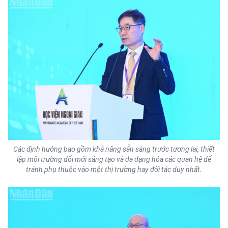
TIN MỚI
TIN ĐỊA PHƯƠNG
Trung du và miền núi phía Bắc
Đồng bằng sông Hồng
Bắc Trung Bộ
Duyên hải Nam Trung Bộ và Tây
Nguyên
Các định hướng bao gồm khả năng sẵn sàng trước tương lai, thiết
Đông Nam Bộ
lập môi trường đổi mới sáng tạo và đa dạng hóa các quan hệ để
tránh phụ thuộc vào một thị trường hay đối tác duy nhất.
Đồng bằng sông Cửu Long
Chuyên trang Hà Nội
Chuyên trang TP. Hồ Chí Minh