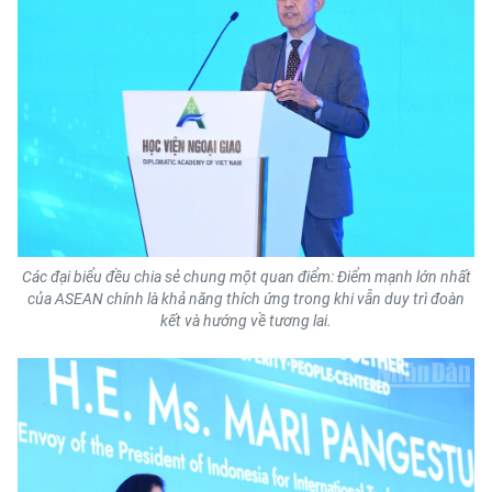
CHUYÊN ĐỀ
CÁC CHUYÊN TRANG
VỀ BÁO NHÂN DÂN
THỜI NAY
NHÂN DÂN CUỐI TUẦN
Các đại biểu đều chia sẻ chung một quan điểm: Điểm mạnh lớn nhất
của ASEAN chính là khả năng thích ứng trong khi vẫn duy trì đoàn
kết và hướng về tương lai.
NHÂN DÂN HẰNG THÁNG
MUA BÁO
ĐỌC BÁO IN