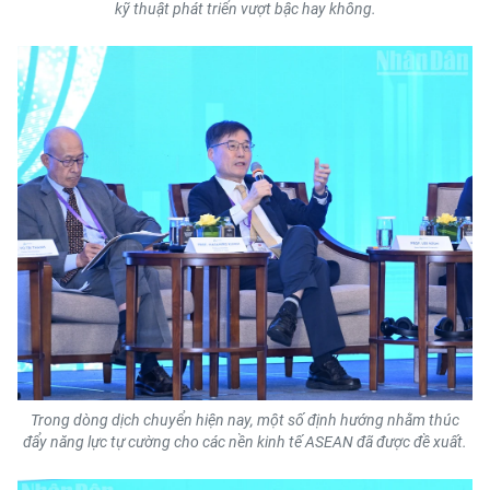
Media Pháp luật
kỹ thuật phát triển vượt bậc hay không.
Media Du lịch
Media Thế giới
Media Thể thao
Media Giáo dục
Media Y tế
Media Khoa học - Công nghệ
Media Môi trường
Ảnh
Trong dòng dịch chuyển hiện nay, một số định hướng nhằm thúc
Infographic
đẩy năng lực tự cường cho các nền kinh tế ASEAN đã được đề xuất.