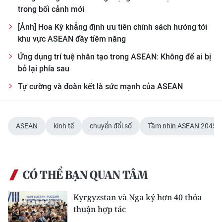
trong bối cảnh mới
[Ảnh] Hoa Kỳ khẳng định ưu tiên chính sách hướng tới
khu vực ASEAN đầy tiềm năng
Ứng dụng trí tuệ nhân tạo trong ASEAN: Không để ai bị
bỏ lại phía sau
Tự cường và đoàn kết là sức mạnh của ASEAN
ASEAN
kinh tế
chuyển đổi số
Tầm nhìn ASEAN 2045
CÓ THỂ BẠN QUAN TÂM
Kyrgyzstan và Nga ký hơn 40 thỏa
thuận hợp tác