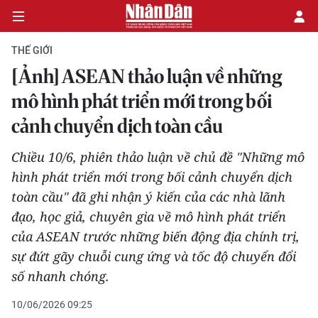
THẾ GIỚI
[Ảnh] ASEAN thảo luận về những
CHÍNH TRỊ
mô hình phát triển mới trong bối
cảnh chuyển dịch toàn cầu
KINH TẾ
Chiều 10/6, phiên thảo luận về chủ đề "Những mô
VĂN HÓA
hình phát triển mới trong bối cảnh chuyển dịch
toàn cầu" đã ghi nhận ý kiến của các nhà lãnh
XÃ HỘI
đạo, học giả, chuyên gia về mô hình phát triển
PHÁP LUẬT
của ASEAN trước những biến động địa chính trị,
sự đứt gãy chuỗi cung ứng và tốc độ chuyển đổi
DU LỊCH
số nhanh chóng.
THẾ GIỚI
10/06/2026 09:25