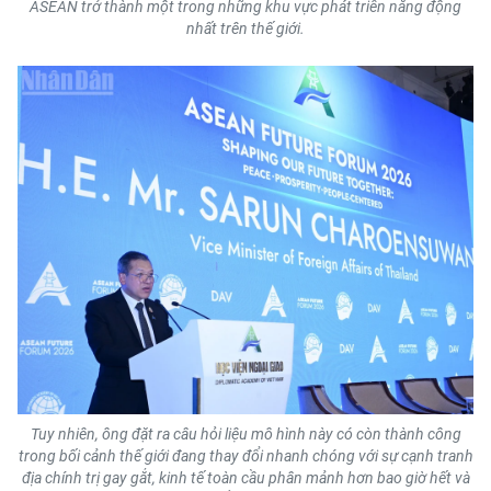
ASEAN trở thành một trong những khu vực phát triển năng động
CHƯƠNG TRÌNH OCOP - MỖI XÃ
nhất trên thế giới.
MỘT SẢN PHẨM
RADIO
MEDIA CENTER
E-Magazine
Video
Media Chính trị
Media Kinh tế
Media Văn hóa
Tuy nhiên, ông đặt ra câu hỏi liệu mô hình này có còn thành công
Media Xã hội
trong bối cảnh thế giới đang thay đổi nhanh chóng với sự cạnh tranh
địa chính trị gay gắt, kinh tế toàn cầu phân mảnh hơn bao giờ hết và