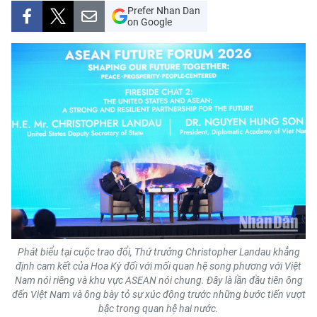
Prefer Nhan Dan
THỂ THAO
on Google
GIÁO DỤC
Y TẾ
KHOA HỌC - CÔNG NGHỆ
MÔI TRƯỜNG
BẠN ĐỌC
KIỂM CHỨNG THÔNG TIN
Phát biểu tại cuộc trao đổi, Thứ trưởng Christopher Landau khẳng
TRI THỨC CHUYÊN SÂU
định cam kết của Hoa Kỳ đối với mối quan hệ song phương với Việt
Nam nói riêng và khu vực ASEAN nói chung. Đây là lần đầu tiên ông
54 DÂN TỘC VIỆT NAM
đến Việt Nam và ông bày tỏ sự xúc động trước những bước tiến vượt
bậc trong quan hệ hai nước.