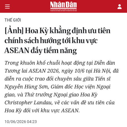
THẾ GIỚI
[Ảnh] Hoa Kỳ khẳng định ưu tiên
CHÍNH TRỊ
chính sách hướng tới khu vực
ASEAN đầy tiềm năng
KINH TẾ
Trong khuôn khổ chuỗi hoạt động tại Diễn đàn
VĂN HÓA
Tương lai ASEAN 2026, ngày 10/6 tại Hà Nội, đã
diễn ra cuộc trao đổi chuyên sâu giữa Tiến sĩ
XÃ HỘI
Nguyễn Hùng Sơn, Giám đốc Học viện Ngoại
PHÁP LUẬT
giao, và Thứ trưởng Ngoại giao Hoa Kỳ
Christopher Landau, về các vấn đề ưu tiên của
DU LỊCH
Hoa Kỳ đối với khu vực ASEAN.
THẾ GIỚI
10/06/2026 04:23