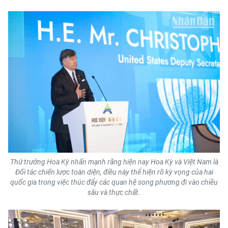
CHƯƠNG TRÌNH OCOP - MỖI XÃ
MỘT SẢN PHẨM
RADIO
MEDIA CENTER
E-Magazine
Video
Media Chính trị
Thứ trưởng Hoa Kỳ nhấn mạnh rằng hiện nay Hoa Kỳ và Việt Nam là
Media Kinh tế
Đối tác chiến lược toàn diện, điều này thể hiện rõ kỳ vọng của hai
quốc gia trong việc thúc đẩy các quan hệ song phương đi vào chiều
Media Văn hóa
sâu và thực chất.
Media Xã hội