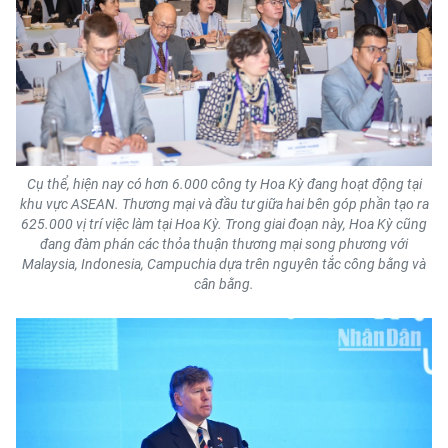
CHUYÊN ĐỀ
CÁC CHUYÊN TRANG
VỀ BÁO NHÂN DÂN
Cụ thể, hiện nay có hơn 6.000 công ty Hoa Kỳ đang hoạt động tại
THỜI NAY
khu vực ASEAN. Thương mại và đầu tư giữa hai bên góp phần tạo ra
625.000 vị trí việc làm tại Hoa Kỳ. Trong giai đoạn này, Hoa Kỳ cũng
đang đàm phán các thỏa thuận thương mại song phương với
NHÂN DÂN CUỐI TUẦN
Malaysia, Indonesia, Campuchia dựa trên nguyên tắc công bằng và
cân bằng.
NHÂN DÂN HẰNG THÁNG
MUA BÁO
ĐỌC BÁO IN