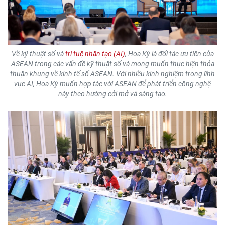
Về kỹ thuật số và
trí tuệ nhân tạo (AI)
, Hoa Kỳ là đối tác ưu tiên của
ASEAN trong các vấn đề kỹ thuật số và mong muốn thực hiện thỏa
thuận khung về kinh tế số ASEAN. Với nhiều kinh nghiệm trong lĩnh
vực AI, Hoa Kỳ muốn hợp tác với ASEAN để phát triển công nghệ
này theo hướng cởi mở và sáng tạo.