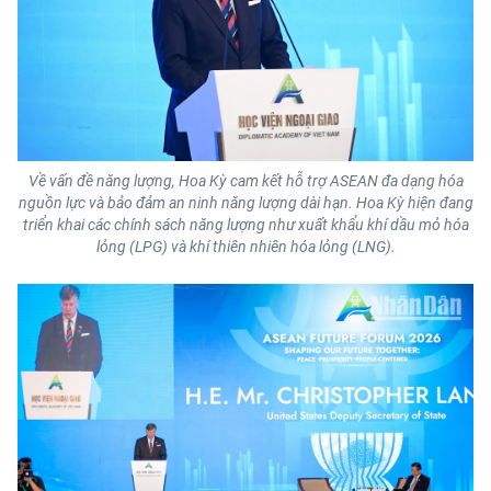
ENGLISH
中文
FRANÇAIS
РУССКИЙ
Về vấn đề năng lượng, Hoa Kỳ cam kết hỗ trợ ASEAN đa dạng hóa
nguồn lực và bảo đảm an ninh năng lượng dài hạn. Hoa Kỳ hiện đang
ESPAÑOL
triển khai các chính sách năng lượng như xuất khẩu khí dầu mỏ hóa
lỏng (LPG) và khí thiên nhiên hóa lỏng (LNG).
한국어