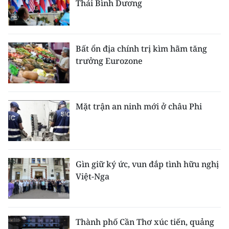
Thái Bình Dương
Bất ổn địa chính trị kìm hãm tăng
trưởng Eurozone
Mặt trận an ninh mới ở châu Phi
Gìn giữ ký ức, vun đắp tình hữu nghị
Việt-Nga
Thành phố Cần Thơ xúc tiến, quảng