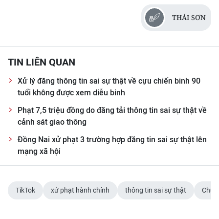
THÁI SƠN
CHUYÊN ĐỀ
CÁC CHUYÊN TRANG
TIN LIÊN QUAN
VỀ BÁO NHÂN DÂN
Xử lý đăng thông tin sai sự thật về cựu chiến binh 90
tuổi không được xem diễu binh
THỜI NAY
Phạt 7,5 triệu đồng do đăng tải thông tin sai sự thật về
cảnh sát giao thông
NHÂN DÂN CUỐI TUẦN
Đồng Nai xử phạt 3 trường hợp đăng tin sai sự thật lên
NHÂN DÂN HẰNG THÁNG
mạng xã hội
MUA BÁO
TikTok
xử phạt hành chính
thông tin sai sự thật
Chươn
ĐỌC BÁO IN