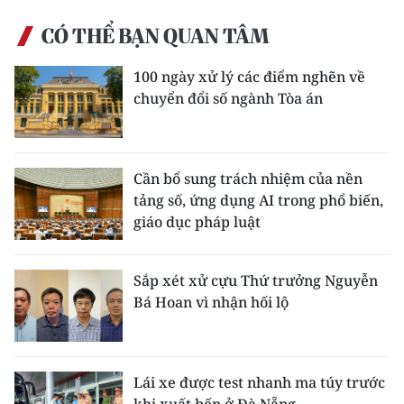
ENGLISH
CÓ THỂ BẠN QUAN TÂM
中文
100 ngày xử lý các điểm nghẽn về
FRANÇAIS
chuyển đổi số ngành Tòa án
РУССКИЙ
Cần bổ sung trách nhiệm của nền
ESPAÑOL
tảng số, ứng dụng AI trong phổ biến,
giáo dục pháp luật
한국어
Sắp xét xử cựu Thứ trưởng Nguyễn
Bá Hoan vì nhận hối lộ
Lái xe được test nhanh ma túy trước