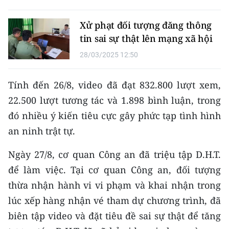
Media Pháp luật
Xử phạt đối tượng đăng thông
Media Du lịch
tin sai sự thật lên mạng xã hội
Media Thế giới
28/03/2025 12:50
Media Thể thao
Tính đến 26/8, video đã đạt 832.800 lượt xem,
Media Giáo dục
22.500 lượt tương tác và 1.898 bình luận, trong
đó nhiều ý kiến tiêu cực gây phức tạp tình hình
Media Y tế
an ninh trật tự.
Media Khoa học - Công nghệ
‎‎Ngày 27/8, cơ quan Công an đã triệu tập D.H.T.
Media Môi trường
để làm việc. Tại cơ quan Công an, đối tượng
Ảnh
thừa nhận hành vi vi phạm và khai nhận trong
lúc xếp hàng nhận vé tham dự chương trình, đã
Infographic
biên tập video và đặt tiêu đề sai sự thật để tăng