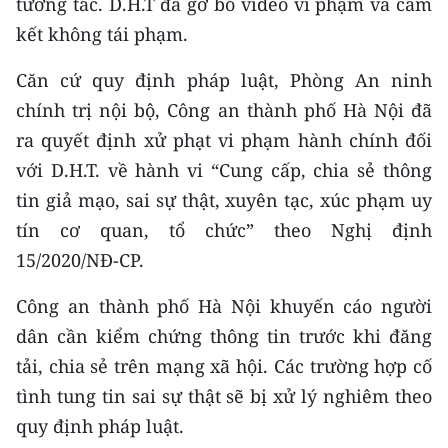
tương tác. D.H.T đã gỡ bỏ video vi phạm và cam
TIN MỚI
kết không tái phạm.
TIN ĐỊA PHƯƠNG
‎‎Căn cứ quy định pháp luật, Phòng An ninh
chính trị nội bộ, Công an thành phố Hà Nội đã
Trung du và miền núi phía Bắc
ra quyết định xử phạt vi phạm hành chính đối
Đồng bằng sông Hồng
với D.H.T. về hành vi “Cung cấp, chia sẻ thông
tin giả mạo, sai sự thật, xuyên tạc, xúc phạm uy
Bắc Trung Bộ
tín cơ quan, tổ chức” theo Nghị định
Duyên hải Nam Trung Bộ và Tây
15/2020/NĐ-CP.
Nguyên
‎‎Công an thành phố Hà Nội khuyến cáo người
Đông Nam Bộ
dân cần kiểm chứng thông tin trước khi đăng
Đồng bằng sông Cửu Long
tải, chia sẻ trên mạng xã hội. Các trường hợp cố
tình tung tin sai sự thật sẽ bị xử lý nghiêm theo
Chuyên trang Hà Nội
quy định pháp luật.
Chuyên trang TP. Hồ Chí Minh