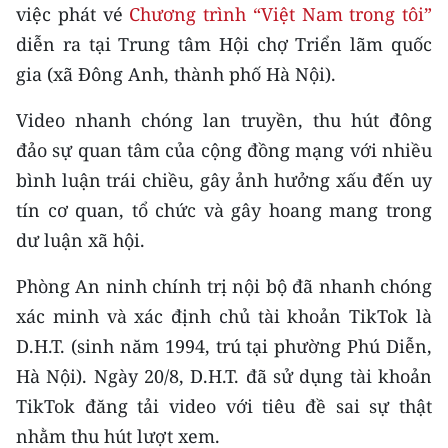
CHƯƠNG TRÌNH OCOP - MỖI XÃ
việc phát vé
Chương trình “Việt Nam trong tôi”
MỘT SẢN PHẨM
diễn ra tại Trung tâm Hội chợ Triển lãm quốc
gia (xã Đông Anh, thành phố Hà Nội).
RADIO
Video nhanh chóng lan truyền, thu hút đông
MEDIA CENTER
đảo sự quan tâm của cộng đồng mạng với nhiều
bình luận trái chiều, gây ảnh hưởng xấu đến uy
E-Magazine
tín cơ quan, tổ chức và gây hoang mang trong
Video
dư luận xã hội. ‎
Media Chính trị
‎Phòng An ninh chính trị nội bộ đã nhanh chóng
xác minh và xác định chủ tài khoản TikTok là
Media Kinh tế
D.H.T. (sinh năm 1994, trú tại phường Phú Diễn,
Media Văn hóa
Hà Nội). Ngày 20/8, D.H.T. đã sử dụng tài khoản
TikTok đăng tải video với tiêu đề sai sự thật
Media Xã hội
nhằm thu hút lượt xem.