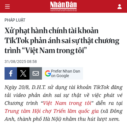
PHÁP LUẬT
Xử phạt hành chính tài khoản
CHÍNH TRỊ
TikTok phản ánh sai sự thật chương
trình “Việt Nam trong tôi”
KINH TẾ
31/08/2025 08:58
VĂN HÓA
Prefer Nhan Dan
on Google
XÃ HỘI
Ngày 20/8, D.H.T. sử dụng tài khoản TikTok đăng
PHÁP LUẬT
tải video phản ánh sai sự thật về việc phát vé
Chương trình “
Việt Nam trong tôi
” diễn ra tại
DU LỊCH
Trung tâm Hội chợ Triển lãm quốc gia
(xã Đông
Anh, thành phố Hà Nội) nhằm thu hút lượt xem.
THẾ GIỚI