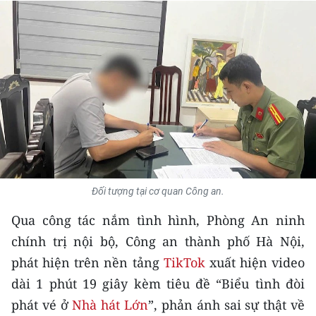
THỂ THAO
GIÁO DỤC
Y TẾ
KHOA HỌC - CÔNG NGHỆ
MÔI TRƯỜNG
BẠN ĐỌC
Đối tượng tại cơ quan Công an.
Qua công tác nắm tình hình, Phòng An ninh
KIỂM CHỨNG THÔNG TIN
chính trị nội bộ, Công an thành phố Hà Nội,
TRI THỨC CHUYÊN SÂU
phát hiện trên nền tảng
TikTok
xuất hiện video
dài 1 phút 19 giây kèm tiêu đề “Biểu tình đòi
54 DÂN TỘC VIỆT NAM
phát vé ở
Nhà hát Lớn
”, phản ánh sai sự thật về