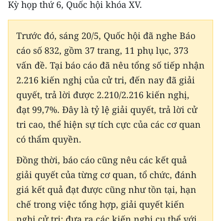
Kỳ họp thứ 6, Quốc hội khóa XV.
CHƯƠNG TRÌNH OCOP - MỖI XÃ
MỘT SẢN PHẨM
Trước đó, sáng 20/5, Quốc hội đã nghe Báo
RADIO
cáo số 832, gồm 37 trang, 11 phụ lục, 373
vấn đề. Tại báo cáo đã nêu tổng số tiếp nhận
MEDIA CENTER
2.216 kiến nghị của cử tri, đến nay đã giải
quyết, trả lời được 2.210/2.216 kiến nghị,
E-Magazine
đạt 99,7%. Đây là tỷ lệ giải quyết, trả lời cử
Video
tri cao, thể hiện sự tích cực của các cơ quan
Media Chính trị
có thẩm quyền.
Đồng thời, báo cáo cũng nêu các kết quả
Media Kinh tế
giải quyết của từng cơ quan, tổ chức, đánh
Media Văn hóa
giá kết quả đạt được cũng như tồn tại, hạn
Media Xã hội
chế trong việc tổng hợp, giải quyết kiến
nghị cử tri; đưa ra các kiến nghị cụ thể với