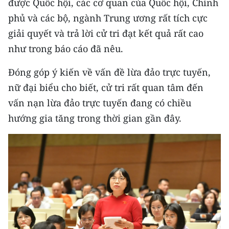
được Quốc hội, các cơ quan của Quốc hội, Chính
TIN MỚI
phủ và các bộ, ngành Trung ương rất tích cực
giải quyết và trả lời cử tri đạt kết quả rất cao
TIN ĐỊA PHƯƠNG
như trong báo cáo đã nêu.
Trung du và miền núi phía Bắc
Đóng góp ý kiến về vấn đề lừa đảo trực tuyến,
Đồng bằng sông Hồng
nữ đại biểu cho biết, cử tri rất quan tâm đến
vấn nạn lừa đảo trực tuyến đang có chiều
Bắc Trung Bộ
hướng gia tăng trong thời gian gần đây.
Duyên hải Nam Trung Bộ và Tây
Nguyên
Đông Nam Bộ
Đồng bằng sông Cửu Long
Chuyên trang Hà Nội
Chuyên trang TP. Hồ Chí Minh