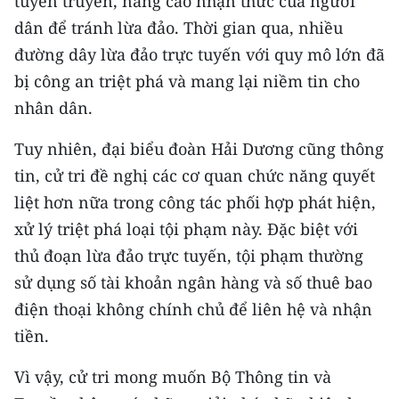
tuyên truyền, nâng cao nhận thức của người
ENGLISH
dân để tránh lừa đảo. Thời gian qua, nhiều
đường dây lừa đảo trực tuyến với quy mô lớn đã
中文
bị công an triệt phá và mang lại niềm tin cho
FRANÇAIS
nhân dân.
РУССКИЙ
Tuy nhiên, đại biểu đoàn Hải Dương cũng thông
tin, cử tri đề nghị các cơ quan chức năng quyết
ESPAÑOL
liệt hơn nữa trong công tác phối hợp phát hiện,
한국어
xử lý triệt phá loại tội phạm này. Đặc biệt với
thủ đoạn lừa đảo trực tuyến, tội phạm thường
sử dụng số tài khoản ngân hàng và số thuê bao
điện thoại không chính chủ để liên hệ và nhận
tiền.
Vì vậy, cử tri mong muốn Bộ Thông tin và