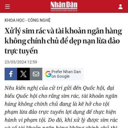
KHOA HỌC - CÔNG NGHỆ
Xử lý sim rác và tài khoản ngân hàng
CHÍNH TRỊ
không chính chủ để dẹp nạn lừa đảo
trực tuyến
KINH TẾ
23/05/2024 12:59
VĂN HÓA
Prefer Nhan Dan
on Google
XÃ HỘI
Nêu kiến nghị của cử tri gửi đến Quốc hội, đại
PHÁP LUẬT
biểu Quốc hội cho rằng sim rác, tài khoản ngân
hàng không chính chủ đang là kẽ hở cho tội
DU LỊCH
phạm lừa đảo trực tuyến lợi dụng để thực hiện
hành vi phạm tội. Do đó, khi xử lý được sim rác
THẾ GIỚI
và số tài khoản ngân hàng không chính chủ thì