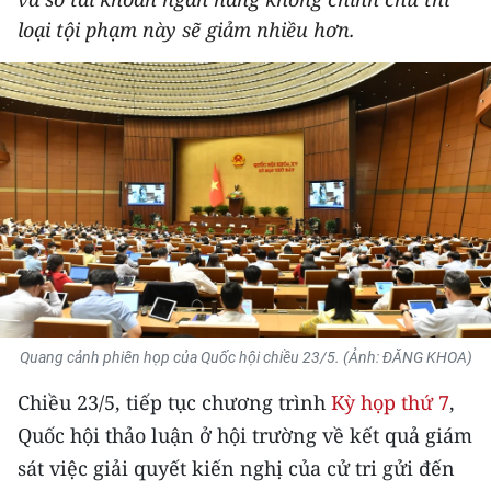
THỂ THAO
loại tội phạm này sẽ giảm nhiều hơn.
GIÁO DỤC
Y TẾ
KHOA HỌC - CÔNG NGHỆ
MÔI TRƯỜNG
BẠN ĐỌC
KIỂM CHỨNG THÔNG TIN
Quang cảnh phiên họp của Quốc hội chiều 23/5. (Ảnh: ĐĂNG KHOA)
TRI THỨC CHUYÊN SÂU
Chiều 23/5, tiếp tục chương trình
Kỳ họp thứ 7
,
Quốc hội thảo luận ở hội trường về kết quả giám
54 DÂN TỘC VIỆT NAM
sát việc giải quyết kiến nghị của cử tri gửi đến