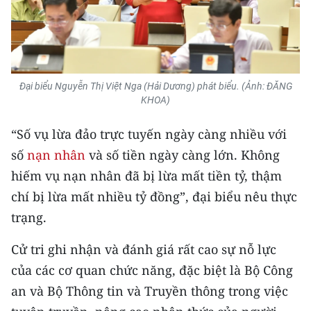
CHUYÊN ĐỀ
CÁC CHUYÊN TRANG
Đại biểu Nguyễn Thị Việt Nga (Hải Dương) phát biểu. (Ảnh: ĐĂNG
KHOA)
VỀ BÁO NHÂN DÂN
“Số vụ lừa đảo trực tuyến ngày càng nhiều với
THỜI NAY
số
nạn nhân
và số tiền ngày càng lớn. Không
NHÂN DÂN CUỐI TUẦN
hiếm vụ nạn nhân đã bị lừa mất tiền tỷ, thậm
chí bị lừa mất nhiều tỷ đồng”, đại biểu nêu thực
NHÂN DÂN HẰNG THÁNG
trạng.
MUA BÁO
Cử tri ghi nhận và đánh giá rất cao sự nỗ lực
của các cơ quan chức năng, đặc biệt là Bộ Công
ĐỌC BÁO IN
an và Bộ Thông tin và Truyền thông trong việc