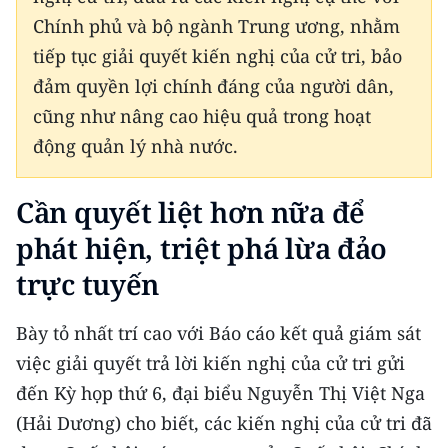
Media Pháp luật
Chính phủ và bộ ngành Trung ương, nhằm
Media Du lịch
tiếp tục giải quyết kiến nghị của cử tri, bảo
đảm quyền lợi chính đáng của người dân,
Media Thế giới
cũng như nâng cao hiệu quả trong hoạt
Media Thể thao
động quản lý nhà nước.
Media Giáo dục
Cần quyết liệt hơn nữa để
Media Y tế
phát hiện, triệt phá lừa đảo
Media Khoa học - Công nghệ
trực tuyến
Media Môi trường
Bày tỏ nhất trí cao với Báo cáo kết quả giám sát
Ảnh
việc giải quyết trả lời kiến nghị của cử tri gửi
đến Kỳ họp thứ 6, đại biểu Nguyễn Thị Việt Nga
Infographic
(Hải Dương) cho biết, các kiến nghị của cử tri đã