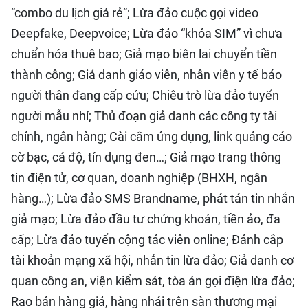
“combo du lịch giá rẻ”; Lừa đảo cuộc gọi video
Deepfake, Deepvoice; Lừa đảo “khóa SIM” vì chưa
chuẩn hóa thuê bao; Giả mạo biên lai chuyển tiền
thành công; Giả danh giáo viên, nhân viên y tế báo
người thân đang cấp cứu; Chiêu trò lừa đảo tuyển
người mẫu nhí; Thủ đoạn giả danh các công ty tài
chính, ngân hàng; Cài cắm ứng dụng, link quảng cáo
cờ bạc, cá độ, tín dụng đen…; Giả mạo trang thông
tin điện tử, cơ quan, doanh nghiệp (BHXH, ngân
hàng…); Lừa đảo SMS Brandname, phát tán tin nhắn
giả mạo; Lừa đảo đầu tư chứng khoán, tiền ảo, đa
cấp; Lừa đảo tuyển cộng tác viên online; Đánh cắp
tài khoản mạng xã hội, nhắn tin lừa đảo; Giả danh cơ
quan công an, viện kiểm sát, tòa án gọi điện lừa đảo;
Rao bán hàng giả, hàng nhái trên sàn thương mại