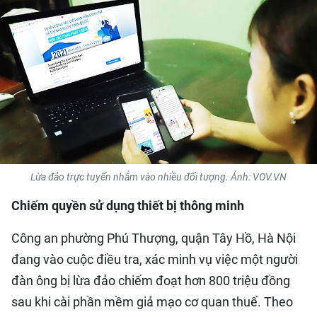
QUỐC TẾ
THỂ THAO
DU LỊCH
HỒ SƠ - TƯ LIỆU
NHÂN DÂN ĐIỆN TỬ
Lừa đảo trực tuyến nhắm vào nhiều đối tượng. Ảnh: VOV.VN
NHÂN DÂN HẰNG THÁNG
Chiếm quyền sử dụng thiết bị thông minh
NHÂN DÂN CUỐI TUẦN
Công an phường Phú Thượng, quận Tây Hồ, Hà Nội
đang vào cuộc điều tra, xác minh vụ việc một người
đàn ông bị lừa đảo chiếm đoạt hơn 800 triệu đồng
sau khi cài phần mềm giả mạo cơ quan thuế. Theo