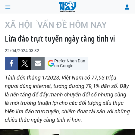
XÃ HỘI
VẤN ĐỀ HÔM NAY
Lừa đảo trực tuyến ngày càng tinh vi
TRANG CHỦ
22/04/2024 03:32
THỜI SỰ
Prefer Nhan Dan
on Google
CHÍNH TRỊ
Tính đến tháng 1/2023, Việt Nam có 77,93 triệu
XÃ HỘI
người dùng internet, tương đương 79,1% dân số. Đây
là nền tảng để đẩy mạnh chuyển đổi số nhưng cũng
KINH TẾ
là môi trường thuận lợi cho các đối tượng xấu thực
hiện lừa đảo trực tuyến, chiếm đoạt tài sản với những
ĐÔ THỊ
chiêu thức ngày càng tinh vi hơn.
VĂN HÓA - VĂN NGHỆ