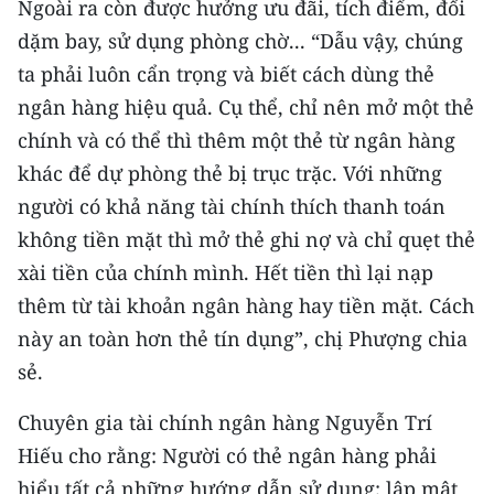
Ngoài ra còn được hưởng ưu đãi, tích điểm, đổi
dặm bay, sử dụng phòng chờ... “Dẫu vậy, chúng
CHUYÊN ĐỀ
ta phải luôn cẩn trọng và biết cách dùng thẻ
CÁC CHUYÊN TRANG
ngân hàng hiệu quả. Cụ thể, chỉ nên mở một thẻ
chính và có thể thì thêm một thẻ từ ngân hàng
VỀ BÁO NHÂN DÂN
khác để dự phòng thẻ bị trục trặc. Với những
người có khả năng tài chính thích thanh toán
THỜI NAY
không tiền mặt thì mở thẻ ghi nợ và chỉ quẹt thẻ
xài tiền của chính mình. Hết tiền thì lại nạp
NHÂN DÂN CUỐI TUẦN
thêm từ tài khoản ngân hàng hay tiền mặt. Cách
NHÂN DÂN HẰNG THÁNG
này an toàn hơn thẻ tín dụng”, chị Phượng chia
sẻ.
MUA BÁO
Chuyên gia tài chính ngân hàng Nguyễn Trí
ĐỌC BÁO IN
Hiếu cho rằng: Người có thẻ ngân hàng phải
hiểu tất cả những hướng dẫn sử dụng; lập mật