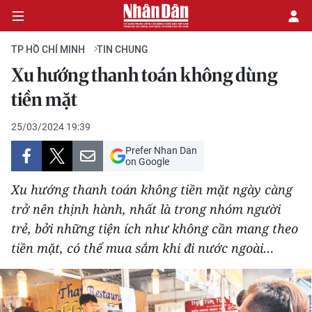
TP HỒ CHÍ MINH
TIN CHUNG
Xu hướng thanh toán không dùng
CHÍNH TRỊ
tiền mặt
KINH TẾ
25/03/2024 19:39
Prefer Nhan Dan
VĂN HÓA
on Google
Xu hướng thanh toán không tiền mặt ngày càng
XÃ HỘI
trở nên thịnh hành, nhất là trong nhóm người
trẻ, bởi những tiện ích như không cần mang theo
PHÁP LUẬT
tiền mặt, có thể mua sắm khi đi nước ngoài…
DU LỊCH
THẾ GIỚI