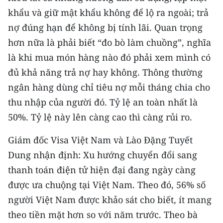
ENGLISH
khẩu và giữ mật khẩu không để lộ ra ngoài; trả
nợ đúng hạn để không bị tính lãi. Quan trọng
中文
hơn nữa là phải biết “đo bò làm chuồng”, nghĩa
FRANÇAIS
là khi mua món hàng nào đó phải xem mình có
đủ khả năng trả nợ hay không. Thông thường
РУССКИЙ
ngân hàng dùng chỉ tiêu nợ mỗi tháng chia cho
thu nhập của người đó. Tỷ lệ an toàn nhất là
ESPAÑOL
50%. Tỷ lệ này lên càng cao thì càng rủi ro.
한국어
Giám đốc Visa Việt Nam và Lào Đặng Tuyết
Dung nhận định: Xu hướng chuyển đổi sang
thanh toán điện tử hiện đại đang ngày càng
được ưa chuộng tại Việt Nam. Theo đó, 56% số
người Việt Nam được khảo sát cho biết, ít mang
theo tiền mặt hơn so với năm trước. Theo bà