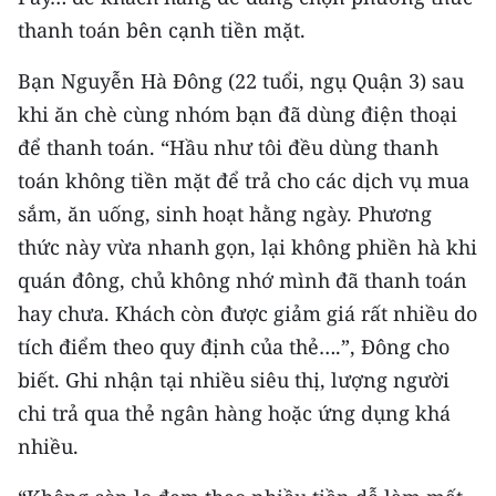
CHƯƠNG TRÌNH OCOP - MỖI XÃ
thanh toán bên cạnh tiền mặt.
MỘT SẢN PHẨM
Bạn Nguyễn Hà Đông (22 tuổi, ngụ Quận 3) sau
RADIO
khi ăn chè cùng nhóm bạn đã dùng điện thoại
để thanh toán. “Hầu như tôi đều dùng thanh
MEDIA CENTER
toán không tiền mặt để trả cho các dịch vụ mua
sắm, ăn uống, sinh hoạt hằng ngày. Phương
E-Magazine
thức này vừa nhanh gọn, lại không phiền hà khi
Video
quán đông, chủ không nhớ mình đã thanh toán
Media Chính trị
hay chưa. Khách còn được giảm giá rất nhiều do
tích điểm theo quy định của thẻ….”, Đông cho
Media Kinh tế
biết. Ghi nhận tại nhiều siêu thị, lượng người
Media Văn hóa
chi trả qua thẻ ngân hàng hoặc ứng dụng khá
nhiều.
Media Xã hội