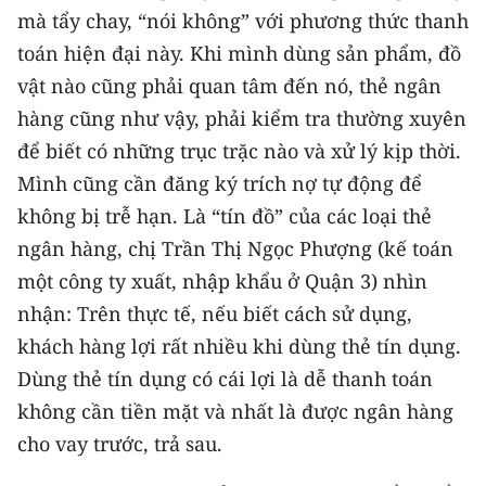
mà tẩy chay, “nói không” với phương thức thanh
TIN MỚI
toán hiện đại này. Khi mình dùng sản phẩm, đồ
TIN ĐỊA PHƯƠNG
vật nào cũng phải quan tâm đến nó, thẻ ngân
hàng cũng như vậy, phải kiểm tra thường xuyên
Trung du và miền núi phía Bắc
để biết có những trục trặc nào và xử lý kịp thời.
Đồng bằng sông Hồng
Mình cũng cần đăng ký trích nợ tự động để
không bị trễ hạn. Là “tín đồ” của các loại thẻ
Bắc Trung Bộ
ngân hàng, chị Trần Thị Ngọc Phượng (kế toán
Duyên hải Nam Trung Bộ và Tây
một công ty xuất, nhập khẩu ở Quận 3) nhìn
Nguyên
nhận: Trên thực tế, nếu biết cách sử dụng,
Đông Nam Bộ
khách hàng lợi rất nhiều khi dùng thẻ tín dụng.
Dùng thẻ tín dụng có cái lợi là dễ thanh toán
Đồng bằng sông Cửu Long
không cần tiền mặt và nhất là được ngân hàng
Chuyên trang Hà Nội
cho vay trước, trả sau.
Chuyên trang TP. Hồ Chí Minh