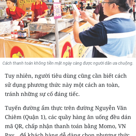
THỂ THAO
GIÁO DỤC
Y TẾ
KHOA HỌC - CÔNG NGHỆ
Cách thanh toán không tiền mặt ngày càng được người dân ưa chuộng.
MÔI TRƯỜNG
Tuy nhiên, người tiêu dùng cũng cần biết cách
BẠN ĐỌC
sử dụng phương thức này một cách an toàn,
tránh những sự cố đáng tiếc.
KIỂM CHỨNG THÔNG TIN
Tuyến đường ẩm thực trên đường Nguyễn Văn
TRI THỨC CHUYÊN SÂU
Chiêm (Quận 1), các quầy hàng ăn uống đều dán
54 DÂN TỘC VIỆT NAM
mã QR, chấp nhận thanh toán bằng Momo, VN
Pay… để khách hàng dễ dàng chọn phương thức