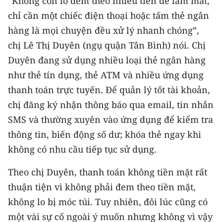
“Không còn lo đem theo nhiều tiền dễ làm mất,
Media Pháp luật
chỉ cần một chiếc điện thoại hoặc tấm thẻ ngân
Media Du lịch
hàng là mọi chuyện đều xử lý nhanh chóng”,
chị Lê Thị Duyên (ngụ quận Tân Bình) nói. Chị
Media Thế giới
Duyên đang sử dụng nhiều loại thẻ ngân hàng
Media Thể thao
như thẻ tín dụng, thẻ ATM và nhiều ứng dụng
thanh toán trực tuyến. Để quản lý tốt tài khoản,
Media Giáo dục
chị đăng ký nhận thông báo qua email, tin nhắn
Media Y tế
SMS và thường xuyên vào ứng dụng để kiểm tra
thông tin, biến động số dư; khóa thẻ ngay khi
Media Khoa học - Công nghệ
không có nhu cầu tiếp tục sử dụng.
Media Môi trường
Theo chị Duyên, thanh toán không tiền mặt rất
Ảnh
thuận tiện vì không phải đem theo tiền mặt,
Infographic
không lo bị móc túi. Tuy nhiên, đôi lúc cũng có
một vài sự cố ngoài ý muốn nhưng không vì vậy