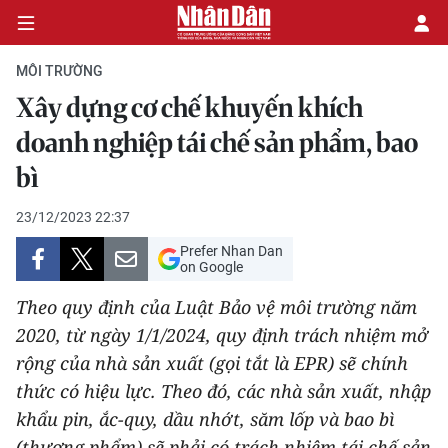
MÔI TRƯỜNG
Xây dựng cơ chế khuyến khích
CHÍNH TRỊ
doanh nghiệp tái chế sản phẩm, bao
bì
KINH TẾ
23/12/2023 22:37
VĂN HÓA
Prefer Nhan Dan
on Google
XÃ HỘI
Theo quy định của Luật Bảo vệ môi trường năm
PHÁP LUẬT
2020, từ ngày 1/1/2024, quy định trách nhiệm mở
rộng của nhà sản xuất (gọi tắt là EPR) sẽ chính
DU LỊCH
thức có hiệu lực. Theo đó, các nhà sản xuất, nhập
khẩu pin, ắc-quy, dầu nhớt, săm lốp và bao bì
THẾ GIỚI
(thương phẩm) sẽ phải có trách nhiệm tái chế sản