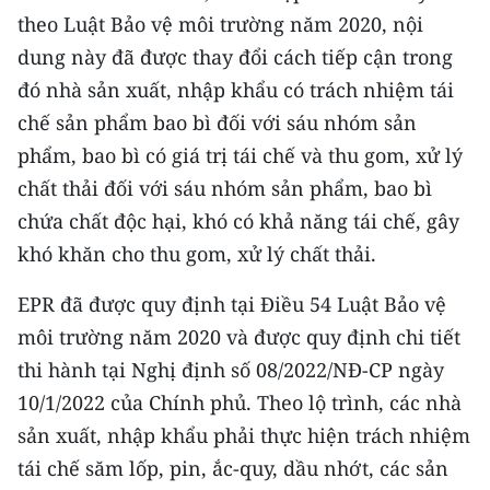
theo Luật Bảo vệ môi trường năm 2020, nội
CHUYÊN ĐỀ
dung này đã được thay đổi cách tiếp cận trong
đó nhà sản xuất, nhập khẩu có trách nhiệm tái
CÁC CHUYÊN TRANG
chế sản phẩm bao bì đối với sáu nhóm sản
phẩm, bao bì có giá trị tái chế và thu gom, xử lý
VỀ BÁO NHÂN DÂN
chất thải đối với sáu nhóm sản phẩm, bao bì
chứa chất độc hại, khó có khả năng tái chế, gây
THỜI NAY
khó khăn cho thu gom, xử lý chất thải.
NHÂN DÂN CUỐI TUẦN
EPR đã được quy định tại Ðiều 54 Luật Bảo vệ
NHÂN DÂN HẰNG THÁNG
môi trường năm 2020 và được quy định chi tiết
thi hành tại Nghị định số 08/2022/NÐ-CP ngày
MUA BÁO
10/1/2022 của Chính phủ. Theo lộ trình, các nhà
ĐỌC BÁO IN
sản xuất, nhập khẩu phải thực hiện trách nhiệm
tái chế săm lốp, pin, ắc-quy, dầu nhớt, các sản