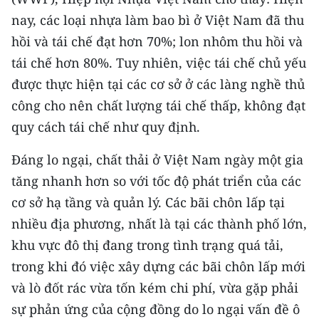
CHƯƠNG TRÌNH OCOP - MỖI XÃ
nay, các loại nhựa làm bao bì ở Việt Nam đã thu
MỘT SẢN PHẨM
hồi và tái chế đạt hơn 70%; lon nhôm thu hồi và
tái chế hơn 80%. Tuy nhiên, việc tái chế chủ yếu
RADIO
được thực hiện tại các cơ sở ở các làng nghề thủ
MEDIA CENTER
công cho nên chất lượng tái chế thấp, không đạt
quy cách tái chế như quy định.
E-Magazine
Ðáng lo ngại, chất thải ở Việt Nam ngày một gia
Video
tăng nhanh hơn so với tốc độ phát triển của các
Media Chính trị
cơ sở hạ tầng và quản lý. Các bãi chôn lấp tại
nhiều địa phương, nhất là tại các thành phố lớn,
Media Kinh tế
khu vực đô thị đang trong tình trạng quá tải,
Media Văn hóa
trong khi đó việc xây dựng các bãi chôn lấp mới
và lò đốt rác vừa tốn kém chi phí, vừa gặp phải
Media Xã hội
sự phản ứng của cộng đồng do lo ngại vấn đề ô