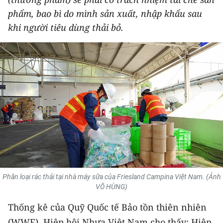
THỂ THAO
phẩm, bao bì do mình sản xuất, nhập khẩu sau
khi người tiêu dùng thải bỏ.
GIÁO DỤC
Y TẾ
KHOA HỌC - CÔNG NGHỆ
MÔI TRƯỜNG
BẠN ĐỌC
KIỂM CHỨNG THÔNG TIN
Phân loại rác thải tại nhà máy sữa của Friesland Campina Việt Nam. (Ảnh
TRI THỨC CHUYÊN SÂU
VÕ HÙNG)
54 DÂN TỘC VIỆT NAM
Thống kê của Quỹ Quốc tế Bảo tồn thiên nhiên
(WWF), Hiệp hội Nhựa Việt Nam cho thấy: Hiện