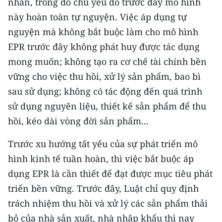
nhân, trong đó chủ yếu do trước đây mô hình
TIN MỚI
này hoàn toàn tự nguyện. Việc áp dụng tự
nguyện mà không bắt buộc làm cho mô hình
TIN ĐỊA PHƯƠNG
EPR trước đây không phát huy được tác dụng
Trung du và miền núi phía Bắc
mong muốn; không tạo ra cơ chế tài chính bền
vững cho việc thu hồi, xử lý sản phẩm, bao bì
Đồng bằng sông Hồng
sau sử dụng; không có tác động đến quá trình
Bắc Trung Bộ
sử dụng nguyên liệu, thiết kế sản phẩm để thu
hồi, kéo dài vòng đời sản phẩm...
Duyên hải Nam Trung Bộ và Tây
Nguyên
Trước xu hướng tất yếu của sự phát triển mô
Đông Nam Bộ
hình kinh tế tuần hoàn, thì việc bắt buộc áp
dụng EPR là cần thiết để đạt được mục tiêu phát
Đồng bằng sông Cửu Long
triển bền vững. Trước đây, Luật chỉ quy định
Chuyên trang Hà Nội
trách nhiệm thu hồi và xử lý các sản phẩm thải
bỏ của nhà sản xuất, nhà nhập khẩu thì nay
Chuyên trang TP. Hồ Chí Minh