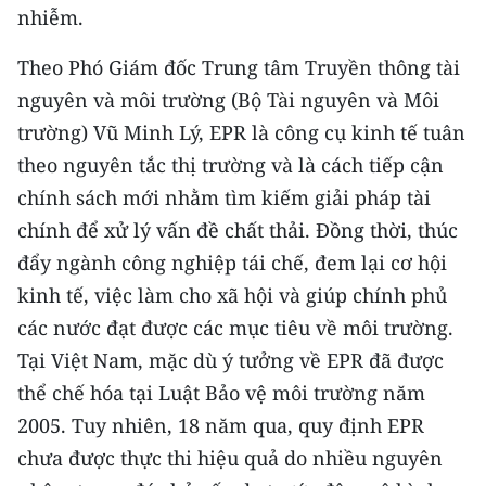
Media Pháp luật
nhiễm.
Media Du lịch
Theo Phó Giám đốc Trung tâm Truyền thông tài
nguyên và môi trường (Bộ Tài nguyên và Môi
Media Thế giới
trường) Vũ Minh Lý, EPR là công cụ kinh tế tuân
Media Thể thao
theo nguyên tắc thị trường và là cách tiếp cận
chính sách mới nhằm tìm kiếm giải pháp tài
Media Giáo dục
chính để xử lý vấn đề chất thải. Ðồng thời, thúc
Media Y tế
đẩy ngành công nghiệp tái chế, đem lại cơ hội
kinh tế, việc làm cho xã hội và giúp chính phủ
Media Khoa học - Công nghệ
các nước đạt được các mục tiêu về môi trường.
Media Môi trường
Tại Việt Nam, mặc dù ý tưởng về EPR đã được
Ảnh
thể chế hóa tại Luật Bảo vệ môi trường năm
2005. Tuy nhiên, 18 năm qua, quy định EPR
Infographic
chưa được thực thi hiệu quả do nhiều nguyên