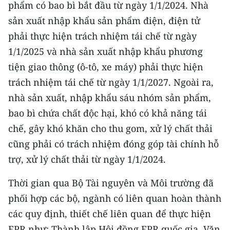
phẩm có bao bì bắt đầu từ ngày 1/1/2024. Nhà
ENGLISH
sản xuất nhập khẩu sản phẩm điện, điện tử
中文
phải thực hiện trách nhiệm tái chế từ ngày
1/1/2025 và nhà sản xuất nhập khẩu phương
FRANÇAIS
tiện giao thông (ô-tô, xe máy) phải thực hiện
РУССКИЙ
trách nhiệm tái chế từ ngày 1/1/2027. Ngoài ra,
nhà sản xuất, nhập khẩu sáu nhóm sản phẩm,
ESPAÑOL
bao bì chứa chất độc hại, khó có khả năng tái
chế, gây khó khăn cho thu gom, xử lý chất thải
한국어
cũng phải có trách nhiệm đóng góp tài chính hỗ
trợ, xử lý chất thải từ ngày 1/1/2024.
Thời gian qua Bộ Tài nguyên và Môi trường đã
phối hợp các bộ, ngành có liên quan hoàn thành
các quy định, thiết chế liên quan để thực hiện
EPR như: Thành lập Hội đồng EPR quốc gia, Văn