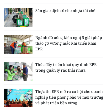
THỂ THAO
Sàn giao dịch số cho nhựa tái chế
GIÁO DỤC
Y TẾ
Ngành đồ uống kiến nghị 5 giải pháp
KHOA HỌC - CÔNG NGHỆ
tháo gỡ vướng mắc khi triển khai
EPR
MÔI TRƯỜNG
BẠN ĐỌC
Thúc đẩy triển khai quy định EPR
trong quản lý rác thải nhựa
KIỂM CHỨNG THÔNG TIN
TRI THỨC CHUYÊN SÂU
Thực thi EPR mở ra cơ hội cho doanh
nghiệp tiên phong bảo vệ môi trường
54 DÂN TỘC VIỆT NAM
và phát triển bền vững