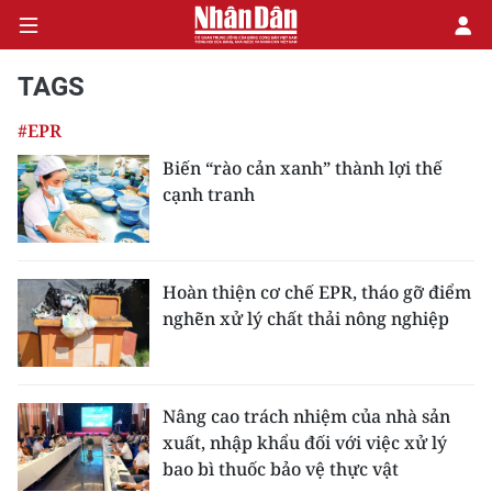
TAGS
#EPR
CHÍNH TRỊ
Biến “rào cản xanh” thành lợi thế
cạnh tranh
KINH TẾ
VĂN HÓA
Hoàn thiện cơ chế EPR, tháo gỡ điểm
XÃ HỘI
nghẽn xử lý chất thải nông nghiệp
PHÁP LUẬT
DU LỊCH
Nâng cao trách nhiệm của nhà sản
xuất, nhập khẩu đối với việc xử lý
THẾ GIỚI
bao bì thuốc bảo vệ thực vật