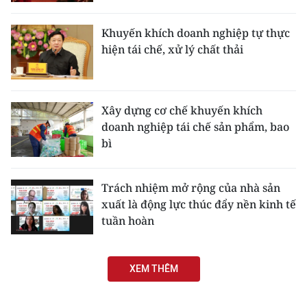
CHƯƠNG TRÌNH OCOP - MỖI XÃ
MỘT SẢN PHẨM
Khuyến khích doanh nghiệp tự thực
hiện tái chế, xử lý chất thải
RADIO
MEDIA CENTER
Xây dựng cơ chế khuyến khích
doanh nghiệp tái chế sản phẩm, bao
E-Magazine
bì
Video
Trách nhiệm mở rộng của nhà sản
Media Chính trị
xuất là động lực thúc đẩy nền kinh tế
tuần hoàn
Media Kinh tế
Media Văn hóa
XEM THÊM
Media Xã hội