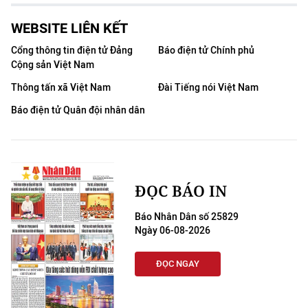
Media Pháp luật
WEBSITE LIÊN KẾT
Media Du lịch
Cổng thông tin điện tử Đảng
Báo điện tử Chính phủ
Media Thế giới
Cộng sản Việt Nam
Thông tấn xã Việt Nam
Đài Tiếng nói Việt Nam
Media Thể thao
Báo điện tử Quân đội nhân dân
Media Giáo dục
Media Y tế
Media Khoa học - Công nghệ
ĐỌC BÁO IN
Media Môi trường
Báo Nhân Dân số 25829
Ngày 06-08-2026
Ảnh
ĐỌC NGAY
Infographic