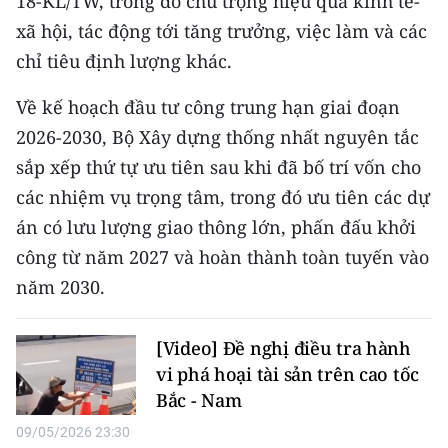
18-KL/TW, trong đó chú trọng hiệu quả kinh tế-
TIN MỚI
xã hội, tác động tới tăng trưởng, việc làm và các
chỉ tiêu định lượng khác.
TIN ĐỊA PHƯƠNG
Về kế hoạch đầu tư công trung hạn giai đoạn
Trung du và miền núi phía Bắc
2026-2030, Bộ Xây dựng thống nhất nguyên tắc
Đồng bằng sông Hồng
sắp xếp thứ tự ưu tiên sau khi đã bố trí vốn cho
các nhiệm vụ trọng tâm, trong đó ưu tiên các dự
Bắc Trung Bộ
án có lưu lượng giao thông lớn, phấn đấu khởi
Duyên hải Nam Trung Bộ và Tây
công từ năm 2027 và hoàn thành toàn tuyến vào
Nguyên
năm 2030.
Đông Nam Bộ
[Video] Đề nghị điều tra hành
Đồng bằng sông Cửu Long
vi phá hoại tài sản trên cao tốc
Bắc - Nam
Chuyên trang Hà Nội
09/05/2026 23:30
Chuyên trang TP. Hồ Chí Minh