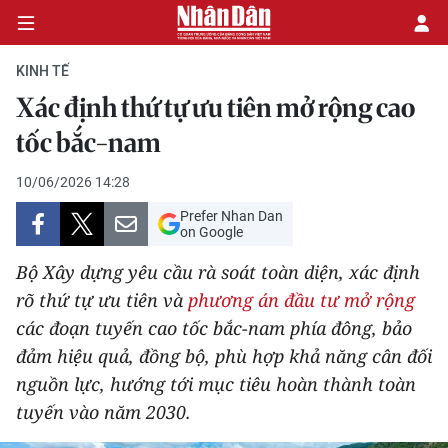
KINH TẾ
Xác định thứ tự ưu tiên mở rộng cao
CHÍNH TRỊ
tốc bắc-nam
KINH TẾ
10/06/2026 14:28
Prefer Nhan Dan
VĂN HÓA
on Google
Bộ Xây dựng yêu cầu rà soát toàn diện, xác định
XÃ HỘI
rõ thứ tự ưu tiên và
phương án đầu tư mở rộng
các đoạn tuyến cao tốc bắc-nam phía đông, bảo
PHÁP LUẬT
đảm hiệu quả, đồng bộ, phù hợp khả năng cân đối
DU LỊCH
nguồn lực, hướng tới mục tiêu hoàn thành toàn
tuyến vào năm 2030.
THẾ GIỚI