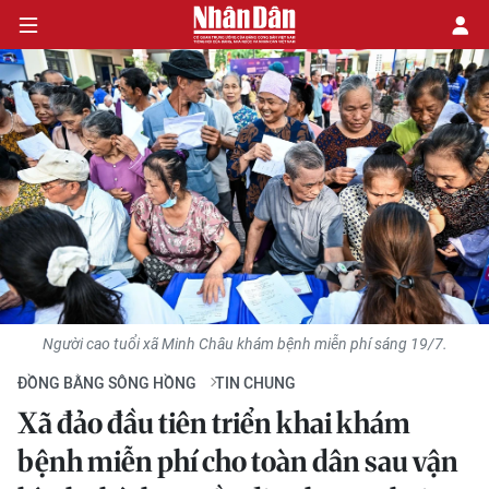
CHÍNH TRỊ
KINH TẾ
VĂN HÓA
XÃ HỘI
Người cao tuổi xã Minh Châu khám bệnh miễn phí sáng 19/7.
PHÁP LUẬT
ĐỒNG BẰNG SÔNG HỒNG
TIN CHUNG
DU LỊCH
Xã đảo đầu tiên triển khai khám
bệnh miễn phí cho toàn dân sau vận
THẾ GIỚI