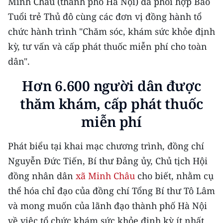
Minh Châu (thành phố Hà Nội) đã phối hợp Báo
CHƯƠNG TRÌNH OCOP - MỖI XÃ
Tuổi trẻ Thủ đô cùng các đơn vị đồng hành tổ
MỘT SẢN PHẨM
chức hành trình "Chăm sóc, khám sức khỏe định
kỳ, tư vấn và cấp phát thuốc miễn phí cho toàn
RADIO
dân".
MEDIA CENTER
Hơn 6.600 người dân được
E-Magazine
thăm khám, cấp phát thuốc
Video
miễn phí
Media Chính trị
Phát biểu tại khai mạc chương trình, đồng chí
Nguyễn Đức Tiến, Bí thư Đảng ủy, Chủ tịch Hội
Media Kinh tế
đồng nhân dân
xã Minh Châu
cho biết, nhằm cụ
Media Văn hóa
thể hóa chỉ đạo của đồng chí Tổng Bí thư Tô Lâm
Media Xã hội
và mong muốn của lãnh đạo thành phố Hà Nội
về việc tổ chức khám sức khỏe định kỳ ít nhất