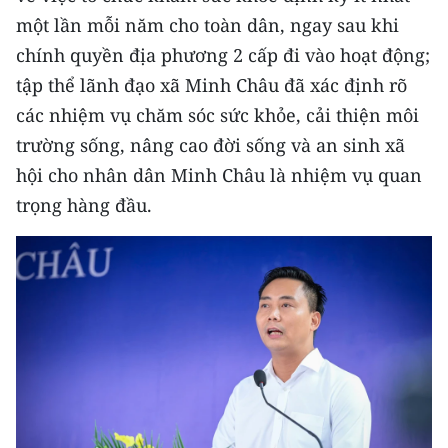
Media Pháp luật
một lần mỗi năm cho toàn dân, ngay sau khi
Media Du lịch
chính quyền địa phương 2 cấp đi vào hoạt động;
tập thể lãnh đạo xã Minh Châu đã xác định rõ
Media Thế giới
các nhiệm vụ chăm sóc sức khỏe, cải thiện môi
Media Thể thao
trường sống, nâng cao đời sống và an sinh xã
hội cho nhân dân Minh Châu là nhiệm vụ quan
Media Giáo dục
trọng hàng đầu.
Media Y tế
Media Khoa học - Công nghệ
Media Môi trường
Ảnh
Infographic