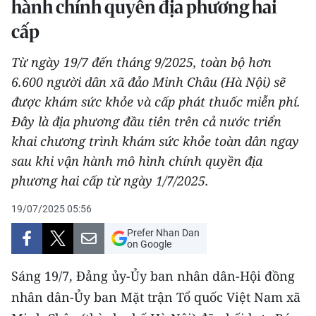
hành chính quyền địa phương hai
THỂ THAO
cấp
GIÁO DỤC
Từ ngày 19/7 đến tháng 9/2025, toàn bộ hơn
6.600 người dân xã đảo Minh Châu (Hà Nội) sẽ
Y TẾ
được khám sức khỏe và cấp phát thuốc miễn phí.
KHOA HỌC - CÔNG NGHỆ
Đây là địa phương đầu tiên trên cả nước triển
khai chương trình khám sức khỏe toàn dân ngay
MÔI TRƯỜNG
sau khi vận hành mô hình chính quyền địa
phương hai cấp từ ngày 1/7/2025.
BẠN ĐỌC
19/07/2025 05:56
KIỂM CHỨNG THÔNG TIN
Prefer Nhan Dan
on Google
TRI THỨC CHUYÊN SÂU
Sáng 19/7, Đảng ủy-Ủy ban nhân dân-Hội đồng
54 DÂN TỘC VIỆT NAM
nhân dân-Ủy ban Mặt trận Tổ quốc Việt Nam xã