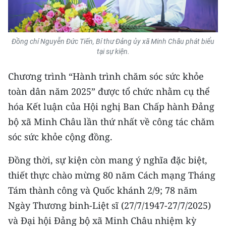
TIN MỚI
TIN ĐỊA PHƯƠNG
Đồng chí Nguyễn Đức Tiến, Bí thư Đảng ủy xã Minh Châu phát biểu
tại sự kiện.
Trung du và miền núi phía Bắc
Chương trình “Hành trình chăm sóc sức khỏe
Đồng bằng sông Hồng
toàn dân năm 2025” được tổ chức nhằm cụ thể
Bắc Trung Bộ
hóa Kết luận của Hội nghị Ban Chấp hành Đảng
bộ xã Minh Châu lần thứ nhất về công tác chăm
Duyên hải Nam Trung Bộ và Tây
Nguyên
sóc sức khỏe cộng đồng.
Đông Nam Bộ
Đồng thời, sự kiện còn mang ý nghĩa đặc biệt,
thiết thực chào mừng 80 năm Cách mạng Tháng
Đồng bằng sông Cửu Long
Tám thành công và Quốc khánh 2/9; 78 năm
Chuyên trang Hà Nội
Ngày Thương binh-Liệt sĩ (27/7/1947-27/7/2025)
và Đại hội Đảng bộ xã Minh Châu nhiệm kỳ
Chuyên trang TP. Hồ Chí Minh