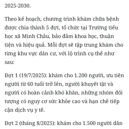
2025-2030.
CHUYÊN ĐỀ
Theo kế hoạch, chương trình khám chữa bệnh
CÁC CHUYÊN TRANG
được chia thành 5 đợt, tổ chức tại Trường tiểu
học xã Minh Châu, bảo đảm khoa học, thuận
tiện và hiệu quả. Mỗi đợt sẽ tập trung khám cho
VỀ BÁO NHÂN DÂN
từng khu vực dân cư, với lộ trình cụ thể như
THỜI NAY
sau:
NHÂN DÂN CUỐI TUẦN
Đợt 1 (19/7/2025): khám cho 1.200 người, ưu tiên
người từ 60 tuổi trở lên, người khuyết tật và
NHÂN DÂN HẰNG THÁNG
người có hoàn cảnh khó khăn, những nhóm đối
MUA BÁO
tượng có nguy cơ sức khỏe cao và hạn chế tiếp
cận dịch vụ y tế.
ĐỌC BÁO IN
Đợt 2 (tháng 8/2025): khám cho 1.500 người dân