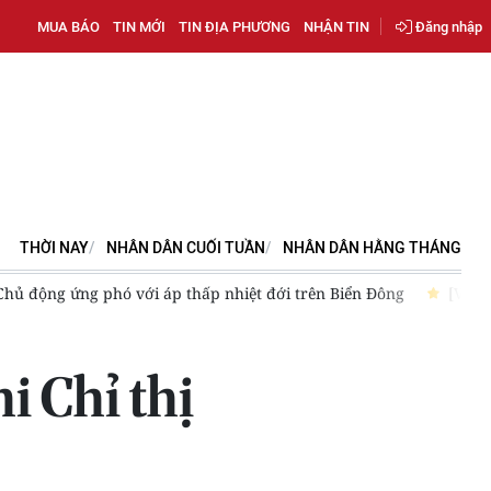
MUA BÁO
TIN MỚI
TIN ĐỊA PHƯƠNG
NHẬN TIN
Đăng nhập
THỜI NAY
NHÂN DÂN CUỐI TUẦN
NHÂN DÂN HẰNG THÁNG
đường đi của áp thấp nhiệt đới trên vịnh Bắc Bộ
Cảnh báo mưa
i Chỉ thị