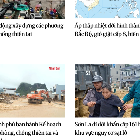
 động xây dựng các phương
Áp thấp nhiệt đới hình thàn
hống thiên tai
Bắc Bộ, gió giật cấp 8, biể
nh phủ ban hành Kế hoạch
Sơn La di dời khẩn cấp 161 
hòng, chống thiên tai và
khu vực nguy cơ sạt lở