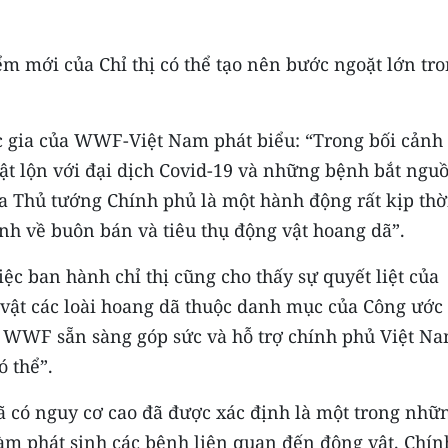
ểm mới của Chỉ thị có thể tạo nên bước ngoặt lớn tr
c gia của WWF-Việt Nam phát biểu: “Trong bối cảnh
vật lộn với đại dịch Covid-19 và những bệnh bắt ngu
a Thủ tướng Chính phủ là một hành động rất kịp thờ
ịnh về buôn bán và tiêu thụ động vật hoang dã”.
ệc ban hành chỉ thị cũng cho thấy sự quyết liệt của
g vật các loài hoang dã thuộc danh mục của Công ước
. WWF sẵn sàng góp sức và hỗ trợ chính phủ Việt N
ó thể”.
ã có nguy cơ cao đã được xác định là một trong nhữ
m phát sinh các bệnh liên quan đến động vật. Chín