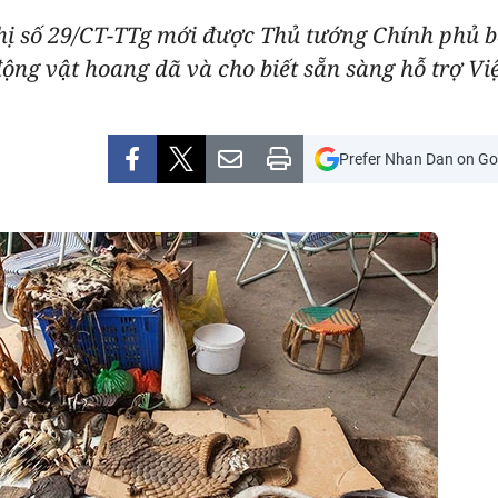
ị số 29/CT-TTg mới được Thủ tướng Chính phủ b
ộng vật hoang dã và cho biết sẵn sàng hỗ trợ Việ
Prefer Nhan Dan on Go