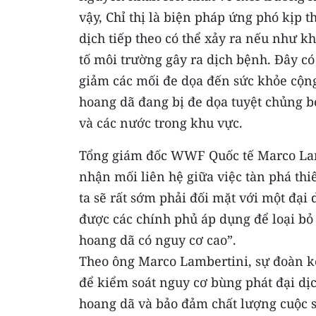
vậy, Chỉ thị là biện pháp ứng phó kịp 
dịch tiếp theo có thể xảy ra nếu như 
tố môi trường gây ra dịch bệnh. Đây có
giảm các mối đe dọa đến sức khỏe cộn
hoang dã đang bị đe dọa tuyệt chủng b
và các nước trong khu vực.
Tổng giám đốc WWF Quốc tế Marco Lamb
nhận mối liên hệ giữa việc tàn phá thi
ta sẽ rất sớm phải đối mặt với một đại
được các chính phủ áp dụng để loại bỏ 
hoang dã có nguy cơ cao”.
Theo ông Marco Lambertini, sự đoàn kế
để kiểm soát nguy cơ bùng phát đại dịc
hoang dã và bảo đảm chất lượng cuộc 