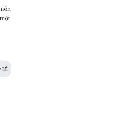
hiên
 một
 LÊ