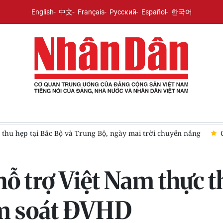
English
中文
Français
Русский
Español
한국어
thấp nhiệt đới trên Biển Đông
[Video] Chuyên gia nhận định 
 trợ Việt Nam thực th
m soát ĐVHD