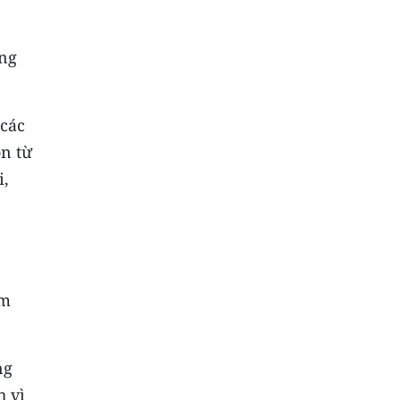
ong
 các
ồn từ
i,
am
ng
h vì