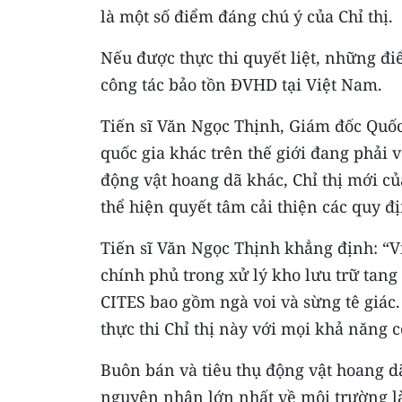
là một số điểm đáng chú ý của Chỉ thị.
Nếu được thực thi quyết liệt, những đi
công tác bảo tồn ĐVHD tại Việt Nam.
Tiến sĩ Văn Ngọc Thịnh, Giám đốc Quố
quốc gia khác trên thế giới đang phải 
động vật hoang dã khác, Chỉ thị mới củ
thể hiện quyết tâm cải thiện các quy đ
Tiến sĩ Văn Ngọc Thịnh khẳng định: “Vi
chính phủ trong xử lý kho lưu trữ tan
CITES bao gồm ngà voi và sừng tê giác
thực thi Chỉ thị này với mọi khả năng c
Buôn bán và tiêu thụ động vật hoang d
nguyên nhân lớn nhất về môi trường là