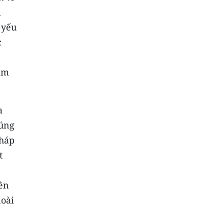
i
 yếu
c
Nam
a
húng
pháp
t
iên
loài