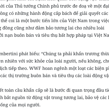
thời của Thủ tướng Chính phủ trước đe doạ về một đạ
không có những hành động cấp bách để giải quyết các
 thể coi là một bước tiến lớn của Việt Nam trong việ
g đồng cũng như đảm bảo tương lai cho nhiều loài
ởi nạn buôn bán và tiêu thụ bất hợp pháp tại Việt 
ertini phát biểu: “Chúng ta phải khẩn trương thừ
ên nhiên với sức khỏe của loài người, nếu không, c
 dịch tiếp theo. WWF hoan ngênh một loạt các biện 
các thị trường buôn bán và tiêu thụ các loài động vậ
t toàn cầu khẩn cấp sẽ là bước đi quan trọng đầu t
h bắt nguồn từ động vật trong tương lai, bảo vệ các 
sống của mọi người.