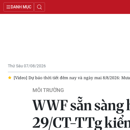
DANH MỤC
Thứ Sáu 07/08/2026
Trung Bộ, ngày mai trời chuyển nắng
Chủ động ứng phó với áp 
MÔI TRƯỜNG
WWF sẵn sàng hỗ
29/CT-TTg kiể