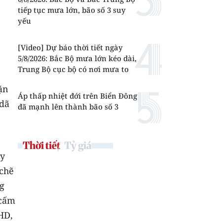
tiếp tục mưa lớn, bão số 3 suy
yếu
[Video] Dự báo thời tiết ngày
5/8/2026: Bắc Bộ mưa lớn kéo dài,
Trung Bộ cục bộ có nơi mưa to
ặn
Áp thấp nhiệt đới trên Biển Đông
 dã
đã mạnh lên thành bão số 3
Thời tiết
Tỷ giá
ủy
 chẽ
g
 cấm
HD,