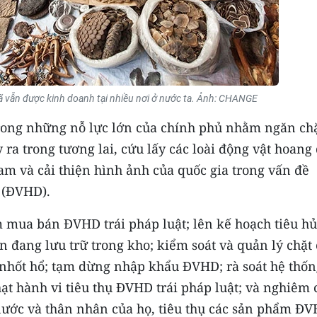
 vẫn được kinh doanh tại nhiều nơi ở nước ta. Ảnh: CHANGE
rong những nỗ lực lớn của chính phủ nhằm ngăn ch
 ra trong tương lai, cứu lấy các loài động vật hoang
am và cải thiện hình ảnh của quốc gia trong vấn đề
ã (ĐVHD).
m mua bán ĐVHD trái pháp luật; lên kế hoạch tiêu h
ện đang lưu trữ trong kho; kiểm soát và quản lý chặt
 nhốt hổ; tạm dừng nhập khẩu ĐVHD; rà soát hệ thốn
ạt hành vi tiêu thụ ĐVHD trái pháp luật; và nghiêm
 nước và thân nhân của họ, tiêu thụ các sản phẩm ĐV