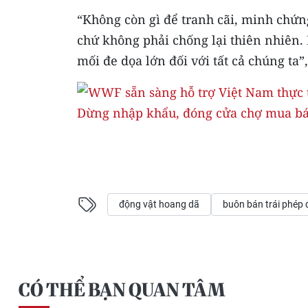
“Không còn gì để tranh cãi, minh chứn
chứ không phải chống lại thiên nhiên.
mối đe dọa lớn đối với tất cả chúng t
Dừng nhập khẩu, đóng cửa chợ mua bá
động vật hoang dã
buôn bán trái phép
CÓ THỂ BẠN QUAN TÂM