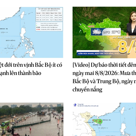
̣t đới trên vịnh Bắc Bộ ít có
[Video] Dự báo thời tiết đê
ạnh lên thành bão
ngày mai 8/8/2026: Mưa th
Bắc Bộ và Trung Bộ, ngày m
chuyển nắng