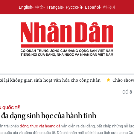
English
中文
Français
Русский
Español
한국어
kế lại không gian sinh hoạt văn hóa cho công nhân
Chào show
CÓ
8
N QUỐC TẾ
 đa dạng sinh học của hành tinh
n trái phép
động, thực vật hoang dã
vẫn diễn ra dai dẳng, bất chấp những nỗ lự
c quốc gia và cộng đồng quốc tế. Dù ghi nhận một số kết quả tích cực, song Cơ