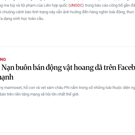
g ma túy và tội phạm của Liên hợp quốc (
UNODC
) trong báo cáo công bố gần đâ
ồi chuông cảnh báo tình trạng này vẫn ảnh hưởng đến hàng nghìn loài động, thực 
đa dạng sinh học toàn cầu.
ỜNG
 Nạn buôn bán động vật hoang dã trên Face
mạnh
my marmoset, hổ con và vẹt xám châu Phi nằm trong số những loài thuộc diện n
bán trên nền tảng mạng xã hội lớn nhất thế giới.