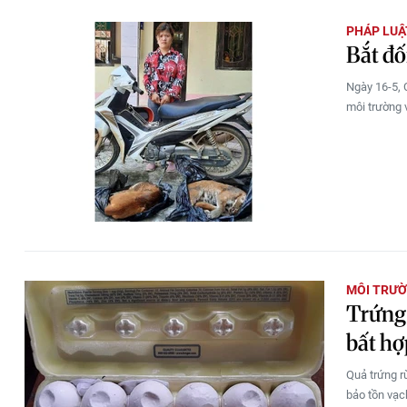
PHÁP LUẬ
Bắt đố
Ngày 16-5, 
môi trường 
MÔI TRƯ
Trứng 
bất hợ
Quả trứng rù
bảo tồn vạc