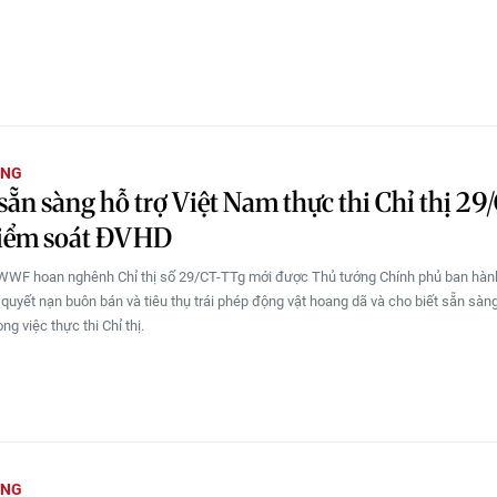
ỜNG
n sàng hỗ trợ Việt Nam thực thi Chỉ thị 29
iểm soát ĐVHD
WWF hoan nghênh Chỉ thị số 29/CT-TTg mới được Thủ tướng Chính phủ ban hàn
 quyết nạn buôn bán và tiêu thụ trái phép động vật hoang dã và cho biết sẵn sàng
ng việc thực thi Chỉ thị.
ỜNG