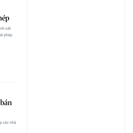
hép
ảnh sát
ái phép.
 bán
úp các nhà