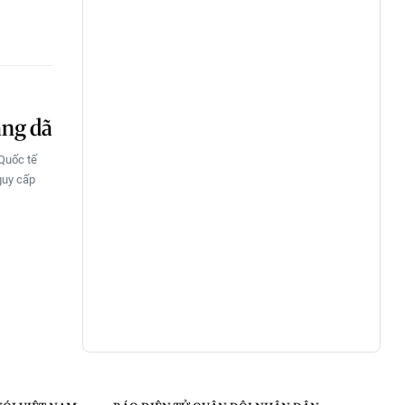
ang dã
 Quốc tế
guy cấp