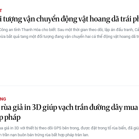
T
i tượng vận chuyển động vật hoang dã trái p
Công an tỉnh Thanh Hóa cho biết: Sau một thời gian theo dõi, lập án đấu tranh, C
vừa bắt quả tang một đối tượng đang vận chuyển hai cá thể động vật hoang dã tr
ỜNG
rùa giả in 3D giúp vạch trần đường dây mua
p pháp
a giả in 3D với thiết bị theo dõi GPS bên trong, được đặt trong tổ rùa biển, đã gi
h trần nạn buôn bán trứng rùa bất hợp pháp tràn lan.