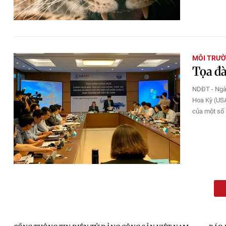
MÔI TRƯ
Tọa đà
NDĐT - Ngày
Hoa Kỳ (USA
của một số 