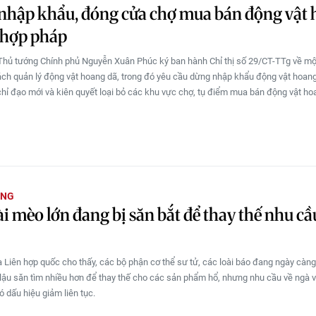
nhập khẩu, đóng cửa chợ mua bán động vật
 hợp pháp
Thủ tướng Chính phủ Nguyễn Xuân Phúc ký ban hành Chỉ thị số 29/CT-TTg về một
ch quản lý động vật hoang dã, trong đó yêu cầu dừng nhập khẩu động vật hoan
chỉ đạo mới và kiên quyết loại bỏ các khu vực chợ, tụ điểm mua bán động vật hoa
ỜNG
ài mèo lớn đang bị săn bắt để thay thế nhu cầ
 Liên hợp quốc cho thấy, các bộ phận cơ thể sư tử, các loài báo đang ngày càng
ậu săn tìm nhiều hơn để thay thế cho các sản phẩm hổ, nhưng nhu cầu về ngà v
ó dấu hiệu giảm liên tục.