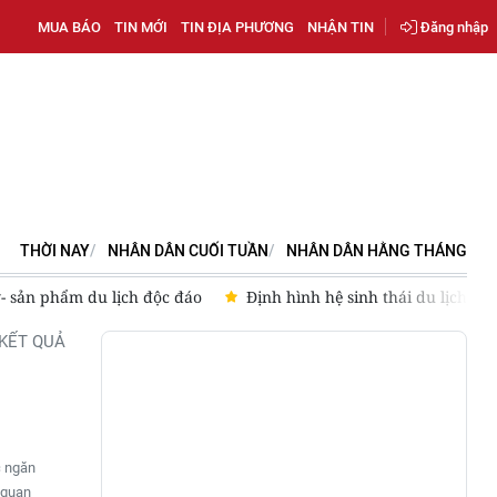
MUA BÁO
TIN MỚI
TIN ĐỊA PHƯƠNG
NHẬN TIN
Đăng nhập
THỜI NAY
NHÂN DÂN CUỐI TUẦN
NHÂN DÂN HẰNG THÁNG
- sản phẩm du lịch độc đáo
Định hình hệ sinh thái du lịch
KẾT QUẢ
c ngăn
 quan