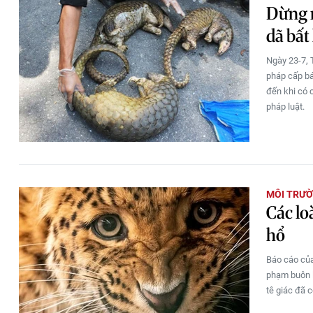
Dừng 
dã bất
Ngày 23-7, 
pháp cấp bá
đến khi có 
pháp luật.
MÔI TRƯ
Các lo
hổ
Báo cáo của
phạm buôn l
tê giác đã c