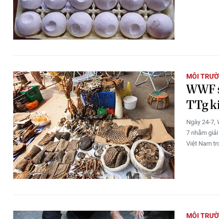
MÔI TRƯ
WWF sẵ
TTg k
Ngày 24-7, 
7 nhằm giải
Việt Nam tro
MÔI TRƯ