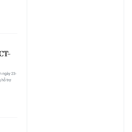
/CT-
h ngày 23-
 hỗ trợ