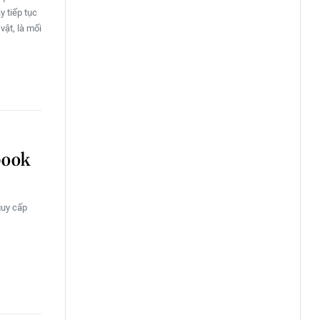
y tiếp tục
vật, là mối
book
guy cấp