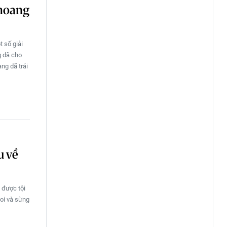
 hoang
 số giải
g dã cho
ng dã trái
u về
 được tội
oi và sừng