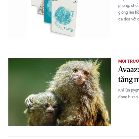
phòng, chốn
gióng lên h
đe dọa với 
MÔI TRƯ
Avaaz:
tăng 
Khỉ lùn pyg
đang bị rao 