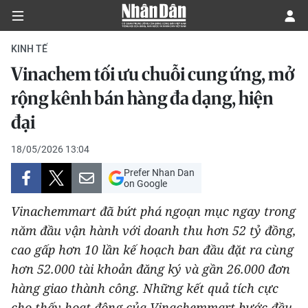
KINH TẾ
Vinachem tối ưu chuỗi cung ứng, mở
CHÍNH TRỊ
rộng kênh bán hàng đa dạng, hiện
đại
KINH TẾ
18/05/2026 13:04
VĂN HÓA
Prefer Nhan Dan
on Google
XÃ HỘI
Vinachemmart đã bứt phá ngoạn mục ngay trong
PHÁP LUẬT
năm đầu vận hành với doanh thu hơn 52 tỷ đồng,
cao gấp hơn 10 lần kế hoạch ban đầu đặt ra cùng
DU LỊCH
hơn 52.000 tài khoản đăng ký và gần 26.000 đơn
hàng giao thành công. Những kết quả tích cực
THẾ GIỚI
cho thấy hoạt động của Vinachemmart bước đầu