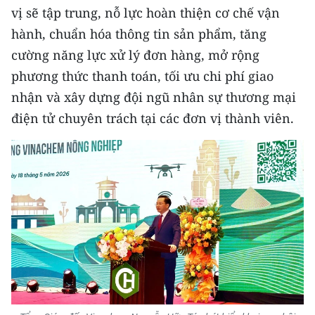
vị sẽ tập trung, nỗ lực hoàn thiện cơ chế vận
CHUYÊN ĐỀ
hành, chuẩn hóa thông tin sản phẩm, tăng
cường năng lực xử lý đơn hàng, mở rộng
CÁC CHUYÊN TRANG
phương thức thanh toán, tối ưu chi phí giao
nhận và xây dựng đội ngũ nhân sự thương mại
VỀ BÁO NHÂN DÂN
điện tử chuyên trách tại các đơn vị thành viên.
THỜI NAY
NHÂN DÂN CUỐI TUẦN
NHÂN DÂN HẰNG THÁNG
MUA BÁO
ĐỌC BÁO IN