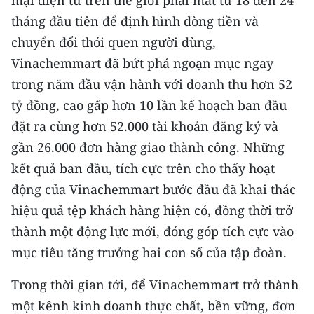
mại điện tử trên thế giới phải mất từ 18 đến 24
TIN MỚI
tháng đầu tiên để định hình dòng tiền và
chuyển đổi thói quen người dùng,
TIN ĐỊA PHƯƠNG
Vinachemmart đã bứt phá ngoạn mục ngay
Trung du và miền núi phía Bắc
trong năm đầu vận hành với doanh thu hơn 52
tỷ đồng, cao gấp hơn 10 lần kế hoạch ban đầu
Đồng bằng sông Hồng
đặt ra cùng hơn 52.000 tài khoản đăng ký và
Bắc Trung Bộ
gần 26.000 đơn hàng giao thành công. Những
kết quả ban đầu, tích cực trên cho thấy hoạt
Duyên hải Nam Trung Bộ và Tây
động của Vinachemmart bước đầu đã khai thác
Nguyên
hiệu quả tệp khách hàng hiện có, đồng thời trở
Đông Nam Bộ
thành một động lực mới, đóng góp tích cực vào
Đồng bằng sông Cửu Long
mục tiêu tăng trưởng hai con số của tập đoàn.
Chuyên trang Hà Nội
Trong thời gian tới, để Vinachemmart trở thành
một kênh kinh doanh thực chất, bền vững, đơn
Chuyên trang TP. Hồ Chí Minh