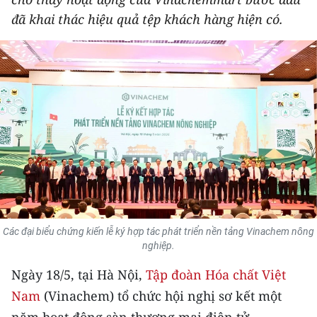
THỂ THAO
đã khai thác hiệu quả tệp khách hàng hiện có.
GIÁO DỤC
Y TẾ
KHOA HỌC - CÔNG NGHỆ
MÔI TRƯỜNG
BẠN ĐỌC
KIỂM CHỨNG THÔNG TIN
Các đại biểu chứng kiến lễ ký hợp tác phát triển nền tảng Vinachem nông
nghiệp.
TRI THỨC CHUYÊN SÂU
Ngày 18/5, tại Hà Nội,
Tập đoàn Hóa chất Việt
54 DÂN TỘC VIỆT NAM
Nam
(Vinachem) tổ chức hội nghị sơ kết một