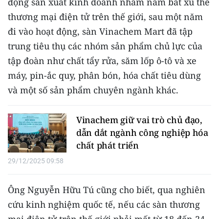
động sản xuất kinh doanh nhằm nắm bắt xu thế
Media Pháp luật
thương mại điện tử trên thế giới, sau một năm
Media Du lịch
đi vào hoạt động, sàn Vinachem Mart đã tập
trung tiêu thụ các nhóm sản phẩm chủ lực của
Media Thế giới
tập đoàn như chất tẩy rửa, săm lốp ô-tô và xe
Media Thể thao
máy, pin-ắc quy, phân bón, hóa chất tiêu dùng
và một số sản phẩm chuyên ngành khác.
Media Giáo dục
Media Y tế
Vinachem giữ vai trò chủ đạo,
dẫn dắt ngành công nghiệp hóa
Media Khoa học - Công nghệ
chất phát triển
Media Môi trường
29/12/2025 09:58
Ảnh
Ông Nguyễn Hữu Tú cũng cho biết, qua nghiên
Infographic
cứu kinh nghiệm quốc tế, nếu các sàn thương