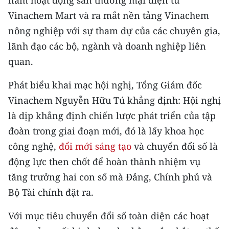
năm hoạt động sàn thương mại điện tử
CHƯƠNG TRÌNH OCOP - MỖI XÃ
Vinachem Mart và ra mắt nền tảng Vinachem
MỘT SẢN PHẨM
nông nghiệp với sự tham dự của các chuyên gia,
lãnh đạo các bộ, ngành và doanh nghiệp liên
RADIO
quan.
MEDIA CENTER
Phát biểu khai mạc hội nghị, Tổng Giám đốc
E-Magazine
Vinachem Nguyễn Hữu Tú khẳng định: Hội nghị
là dịp khẳng định chiến lược phát triển của tập
Video
đoàn trong giai đoạn mới, đó là lấy khoa học
Media Chính trị
công nghệ,
đổi mới sáng tạo
và chuyển đổi số là
động lực then chốt để hoàn thành nhiệm vụ
Media Kinh tế
tăng trưởng hai con số mà Đảng, Chính phủ và
Media Văn hóa
Bộ Tài chính đặt ra.
Media Xã hội
Với mục tiêu chuyển đổi số toàn diện các hoạt