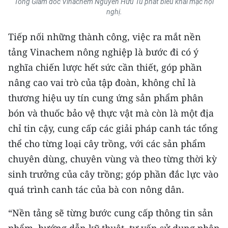
Tổng Giám đốc Vinachem Nguyễn Hữu Tú phát biểu khai mạc hội
ENGLISH
nghị.
中文
Tiếp nối những thành công, việc ra mắt nền
tảng Vinachem nông nghiệp là bước đi có ý
FRANÇAIS
nghĩa chiến lược hết sức cần thiết, góp phần
РУССКИЙ
nâng cao vai trò của tập đoàn, không chỉ là
thương hiệu uy tín cung ứng sản phẩm phân
ESPAÑOL
bón và thuốc bảo vệ thực vật mà còn là một địa
chỉ tin cậy, cung cấp các giải pháp canh tác tổng
한국어
thể cho từng loại cây trồng, với các sản phẩm
chuyên dùng, chuyên vùng và theo từng thời kỳ
sinh trưởng của cây trồng; góp phần đắc lực vào
quá trình canh tác của bà con nông dân.
“Nền tảng sẽ từng bước cung cấp thông tin sản