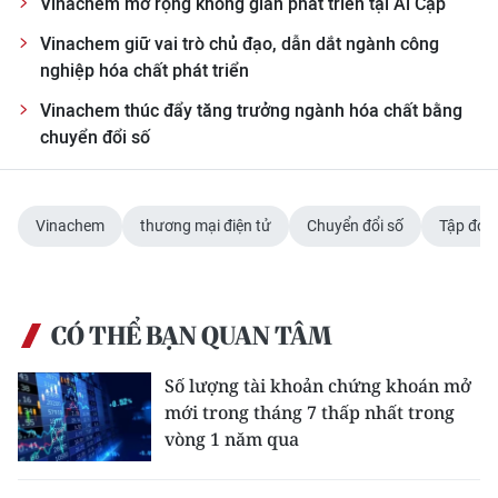
Vinachem mở rộng không gian phát triển tại Ai Cập
Vinachem giữ vai trò chủ đạo, dẫn dắt ngành công
nghiệp hóa chất phát triển
Vinachem thúc đẩy tăng trưởng ngành hóa chất bằng
chuyển đổi số
Vinachem
thương mại điện tử
Chuyển đổi số
Tập đoà
CÓ THỂ BẠN QUAN TÂM
Số lượng tài khoản chứng khoán mở
mới trong tháng 7 thấp nhất trong
vòng 1 năm qua