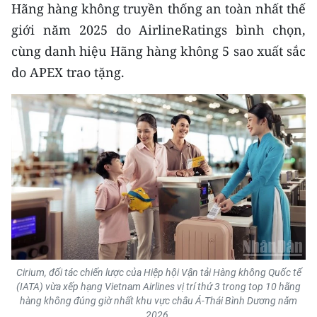
Hãng hàng không truyền thống an toàn nhất thế
ENGLISH
giới năm 2025 do AirlineRatings bình chọn,
中文
cùng danh hiệu Hãng hàng không 5 sao xuất sắc
do APEX trao tặng.
FRANÇAIS
РУССКИЙ
ESPAÑOL
한국어
Cirium, đối tác chiến lược của Hiệp hội Vận tải Hàng không Quốc tế
(IATA) vừa xếp hạng Vietnam Airlines vị trí thứ 3 trong top 10 hãng
hàng không đúng giờ nhất khu vực châu Á-Thái Bình Dương năm
2026.