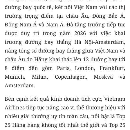
đường bay quốc tế, kết nối Việt Nam với các thị
CHUYÊN ĐỀ
trường trọng điểm tại châu Âu, Đông Bắc Á,
Đông Nam Á và Nam Á. Đà tăng trưởng tiếp tục
CÁC CHUYÊN TRANG
được duy trì trong năm 2026 với việc khai
trương đường bay thẳng Hà Nội-Amsterdam,
VỀ BÁO NHÂN DÂN
nâng tổng số đường bay thẳng giữa Việt Nam và
châu Âu do Hãng khai thác lên 12 đường bay tới
THỜI NAY
8 điểm đến gồm Paris, London, Frankfurt,
NHÂN DÂN CUỐI TUẦN
Munich, Milan, Copenhagen, Moskva và
Amsterdam.
NHÂN DÂN HẰNG THÁNG
Bên cạnh kết quả kinh doanh tích cực, Vietnam
MUA BÁO
Airlines tiếp tục nâng cao vị thế thương hiệu với
ĐỌC BÁO IN
nhiều giải thưởng uy tín toàn cầu, nổi bật là Top
25 Hãng hàng không tốt nhất thế giới và Top 25