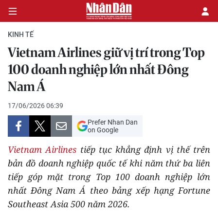
KINH TẾ
Vietnam Airlines giữ vị trí trong Top
CHÍNH TRỊ
100 doanh nghiệp lớn nhất Đông
Nam Á
KINH TẾ
17/06/2026 06:39
VĂN HÓA
Prefer Nhan Dan
on Google
XÃ HỘI
Vietnam Airlines
tiếp tục khẳng định vị thế trên
PHÁP LUẬT
bản đồ doanh nghiệp quốc tế khi năm thứ ba liên
tiếp góp mặt trong Top 100 doanh nghiệp lớn
DU LỊCH
nhất Đông Nam Á theo bảng xếp hạng Fortune
Southeast Asia 500 năm 2026.
THẾ GIỚI