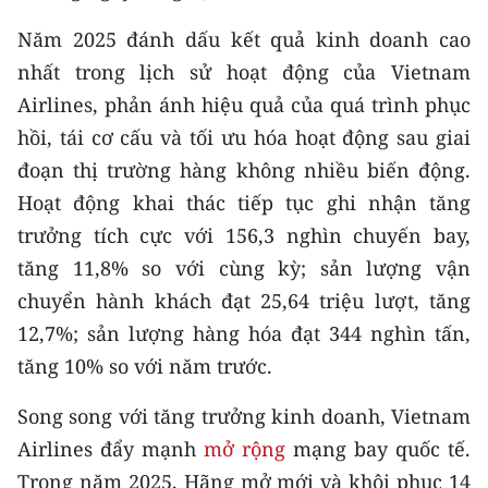
TIN MỚI
Năm 2025 đánh dấu kết quả kinh doanh cao
nhất trong lịch sử hoạt động của Vietnam
TIN ĐỊA PHƯƠNG
Airlines, phản ánh hiệu quả của quá trình phục
Trung du và miền núi phía Bắc
hồi, tái cơ cấu và tối ưu hóa hoạt động sau giai
đoạn thị trường hàng không nhiều biến động.
Đồng bằng sông Hồng
Hoạt động khai thác tiếp tục ghi nhận tăng
Bắc Trung Bộ
trưởng tích cực với 156,3 nghìn chuyến bay,
tăng 11,8% so với cùng kỳ; sản lượng vận
Duyên hải Nam Trung Bộ và Tây
Nguyên
chuyển hành khách đạt 25,64 triệu lượt, tăng
12,7%; sản lượng hàng hóa đạt 344 nghìn tấn,
Đông Nam Bộ
tăng 10% so với năm trước.
Đồng bằng sông Cửu Long
Song song với tăng trưởng kinh doanh, Vietnam
Chuyên trang Hà Nội
Airlines đẩy mạnh
mở rộng
mạng bay quốc tế.
Trong năm 2025, Hãng mở mới và khôi phục 14
Chuyên trang TP. Hồ Chí Minh