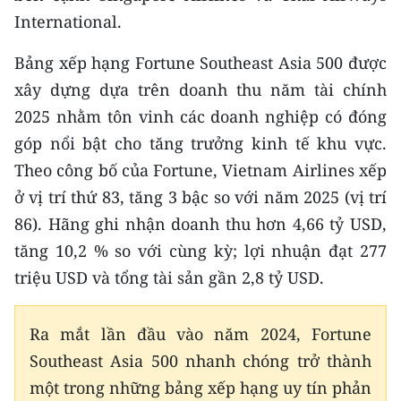
CHƯƠNG TRÌNH OCOP - MỖI XÃ
International.
MỘT SẢN PHẨM
Bảng xếp hạng Fortune Southeast Asia 500 được
RADIO
xây dựng dựa trên doanh thu năm tài chính
2025 nhằm tôn vinh các doanh nghiệp có đóng
MEDIA CENTER
góp nổi bật cho tăng trưởng kinh tế khu vực.
Theo công bố của Fortune, Vietnam Airlines xếp
E-Magazine
ở vị trí thứ 83, tăng 3 bậc so với năm 2025 (vị trí
Video
86). Hãng ghi nhận doanh thu hơn 4,66 tỷ USD,
tăng 10,2 % so với cùng kỳ; lợi nhuận đạt 277
Media Chính trị
triệu USD và tổng tài sản gần 2,8 tỷ USD.
Media Kinh tế
Media Văn hóa
Ra mắt lần đầu vào năm 2024, Fortune
Southeast Asia 500 nhanh chóng trở thành
Media Xã hội
một trong những bảng xếp hạng uy tín phản