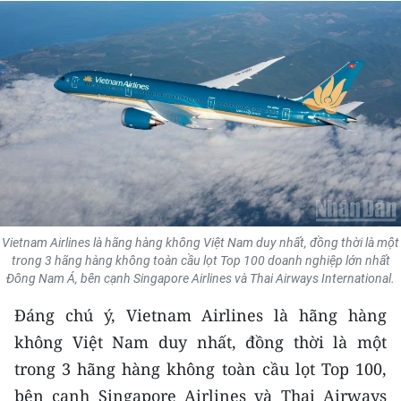
THỂ THAO
GIÁO DỤC
Y TẾ
KHOA HỌC - CÔNG NGHỆ
MÔI TRƯỜNG
BẠN ĐỌC
Vietnam Airlines là hãng hàng không Việt Nam duy nhất, đồng thời là một
trong 3 hãng hàng không toàn cầu lọt Top 100 doanh nghiệp lớn nhất
KIỂM CHỨNG THÔNG TIN
Đông Nam Á, bên cạnh Singapore Airlines và Thai Airways International.
Đáng chú ý, Vietnam Airlines là hãng hàng
TRI THỨC CHUYÊN SÂU
không Việt Nam duy nhất, đồng thời là một
54 DÂN TỘC VIỆT NAM
trong 3 hãng hàng không toàn cầu lọt Top 100,
bên cạnh Singapore Airlines và Thai Airways