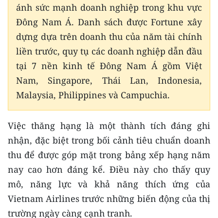
Media Pháp luật
ánh sức mạnh doanh nghiệp trong khu vực
Đông Nam Á. Danh sách được Fortune xây
Media Du lịch
dựng dựa trên doanh thu của năm tài chính
Media Thế giới
liền trước, quy tụ các doanh nghiệp dẫn đầu
tại 7 nền kinh tế Đông Nam Á gồm Việt
Media Thể thao
Nam, Singapore, Thái Lan, Indonesia,
Media Giáo dục
Malaysia, Philippines và Campuchia.
Media Y tế
Việc thăng hạng là một thành tích đáng ghi
Media Khoa học - Công nghệ
nhận, đặc biệt trong bối cảnh tiêu chuẩn doanh
Media Môi trường
thu để được góp mặt trong bảng xếp hạng năm
nay cao hơn đáng kể. Điều này cho thấy quy
Ảnh
mô, năng lực và khả năng thích ứng của
Infographic
Vietnam Airlines trước những biến động của thị
trường ngày càng cạnh tranh.