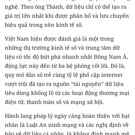
ENGLISH
nghệ. Theo ông Thành, dữ liệu chỉ có thể tạo ra
giá trị lớn nhất khi được phân bổ và lưu chuyển
中文
hiệu quả trong nền kinh tế số.
FRANÇAIS
Việt Nam hiện được đánh giá là một trong
РУССКИЙ
những thị trường kinh tế số và trung tâm dữ
liệu có tốc độ bứt phá nhanh nhất Đông Nam Á,
ESPAÑOL
động lực này đến từ ba bệ phóng cốt lõi. Đó là,
quy mô dân số trẻ cùng tỷ lệ phổ cập internet
한국어
vượt trội đã tạo ra nguồn “tài nguyên” dữ liệu
tiêu dùng khổng lồ từ các hoạt động thương mại
điện tử, thanh toán số và mạng xã hội.
Hành lang pháp lý ngày càng hoàn thiện với hạt
nhân là Luật An ninh mạng và các nghị định về
bảo vệ dữ liệu cá nhân, là khẳng định mạnh mẽ