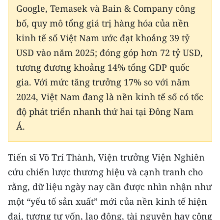
Google, Temasek và Bain & Company công
CHUYÊN ĐỀ
bố, quy mô tổng giá trị hàng hóa của nền
kinh tế số Việt Nam ước đạt khoảng 39 tỷ
CÁC CHUYÊN TRANG
USD vào năm 2025; đóng góp hơn 72 tỷ USD,
tương đương khoảng 14% tổng GDP quốc
VỀ BÁO NHÂN DÂN
gia. Với mức tăng trưởng 17% so với năm
2024, Việt Nam đang là nền kinh tế số có tốc
THỜI NAY
độ phát triển nhanh thứ hai tại Đông Nam
NHÂN DÂN CUỐI TUẦN
Á.
NHÂN DÂN HẰNG THÁNG
Tiến sĩ Võ Trí Thành, Viện trưởng Viện Nghiên
MUA BÁO
cứu chiến lược thương hiệu và cạnh tranh cho
rằng, dữ liệu ngày nay cần được nhìn nhận như
ĐỌC BÁO IN
một “yếu tố sản xuất” mới của nền kinh tế hiện
đại, tương tự vốn, lao động, tài nguyên hay công