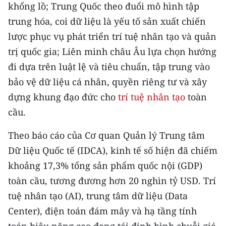
CHƯƠNG TRÌNH OCOP - MỖI XÃ
khổng lồ; Trung Quốc theo đuổi mô hình tập
MỘT SẢN PHẨM
trung hóa, coi dữ liệu là yếu tố sản xuất chiến
lược phục vụ phát triển trí tuệ nhân tạo và quản
RADIO
trị quốc gia; Liên minh châu Âu lựa chọn hướng
đi dựa trên luật lệ và tiêu chuẩn, tập trung vào
MEDIA CENTER
bảo vệ dữ liệu cá nhân, quyền riêng tư và xây
dựng khung đạo đức cho
trí tuệ nhân tạo
toàn
E-Magazine
cầu.
Video
Theo báo cáo của Cơ quan Quản lý Trung tâm
Media Chính trị
Dữ liệu Quốc tế (IDCA), kinh tế số hiện đã chiếm
Media Kinh tế
khoảng 17,3% tổng sản phẩm quốc nội (GDP)
toàn cầu, tương đương hơn 20 nghìn tỷ USD. Trí
Media Văn hóa
tuệ nhân tạo (AI), trung tâm dữ liệu (Data
Media Xã hội
Center), điện toán đám mây và hạ tầng tính