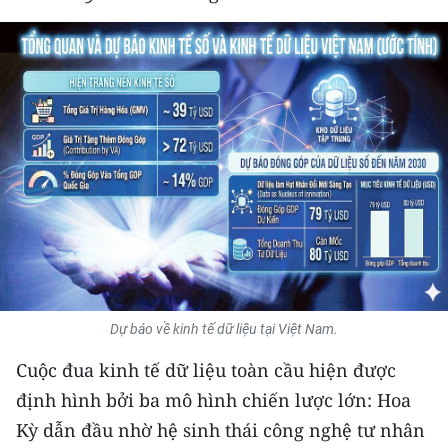
THỂ THAO
GIÁO DỤC
Y TẾ
KHOA HỌC - CÔNG NGHỆ
MÔI TRƯỜNG
BẠN ĐỌC
KIỂM CHỨNG THÔNG TIN
Dự báo về kinh tế dữ liệu tại Việt Nam.
TRI THỨC CHUYÊN SÂU
Cuộc đua kinh tế dữ liệu toàn cầu hiện được
định hình bởi ba mô hình chiến lược lớn: Hoa
54 DÂN TỘC VIỆT NAM
Kỳ dẫn đầu nhờ hệ sinh thái công nghệ tư nhân