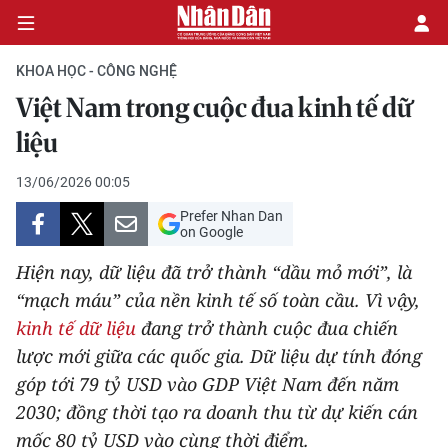
KHOA HỌC - CÔNG NGHỆ
Việt Nam trong cuộc đua kinh tế dữ
CHÍNH TRỊ
liệu
KINH TẾ
13/06/2026 00:05
Prefer Nhan Dan
VĂN HÓA
on Google
Hiện nay, dữ liệu đã trở thành “dầu mỏ mới”, là
XÃ HỘI
“mạch máu” của nền kinh tế số toàn cầu. Vì vậy,
kinh tế dữ liệu
đang trở thành cuộc đua chiến
PHÁP LUẬT
lược mới giữa các quốc gia. Dữ liệu dự tính đóng
DU LỊCH
góp tới 79 tỷ USD vào GDP Việt Nam đến năm
2030; đồng thời tạo ra doanh thu từ dự kiến cán
THẾ GIỚI
mốc 80 tỷ USD vào cùng thời điểm.