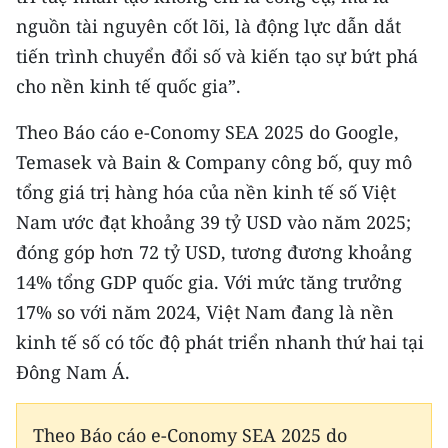
TIN MỚI
nguồn tài nguyên cốt lõi, là động lực dẫn dắt
tiến trình chuyển đổi số và kiến tạo sự bứt phá
TIN ĐỊA PHƯƠNG
cho nền kinh tế quốc gia”.
Trung du và miền núi phía Bắc
Theo Báo cáo e-Conomy SEA 2025 do Google,
Đồng bằng sông Hồng
Temasek và Bain & Company công bố, quy mô
tổng giá trị hàng hóa của nền kinh tế số Việt
Bắc Trung Bộ
Nam ước đạt khoảng 39 tỷ USD vào năm 2025;
Duyên hải Nam Trung Bộ và Tây
đóng góp hơn 72 tỷ USD, tương đương khoảng
Nguyên
14% tổng GDP quốc gia. Với mức tăng trưởng
17% so với năm 2024, Việt Nam đang là nền
Đông Nam Bộ
kinh tế số có tốc độ phát triển nhanh thứ hai tại
Đồng bằng sông Cửu Long
Đông Nam Á.
Chuyên trang Hà Nội
Theo Báo cáo e-Conomy SEA 2025 do
Chuyên trang TP. Hồ Chí Minh