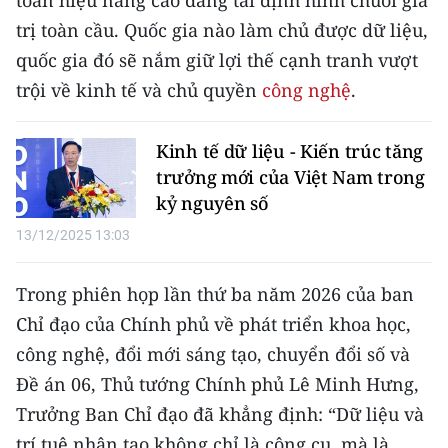
toán hiệu năng cao đang tái định hình chuỗi giá
Media Pháp luật
trị toàn cầu. Quốc gia nào làm chủ được dữ liệu,
Media Du lịch
quốc gia đó sẽ nắm giữ lợi thế cạnh tranh vượt
trội về kinh tế và chủ quyền
công nghệ
.
Media Thế giới
Media Thể thao
Kinh tế dữ liệu - Kiến trúc tăng
trưởng mới của Việt Nam trong
Media Giáo dục
kỷ nguyên số
Media Y tế
13/12/2025 13:03
Media Khoa học - Công nghệ
Trong phiên họp lần thứ ba năm 2026 của ban
Media Môi trường
Chỉ đạo của Chính phủ về phát triển khoa học,
công nghệ, đổi mới sáng tạo, chuyển đổi số và
Ảnh
Đề án 06, Thủ tướng Chính phủ Lê Minh Hưng,
Infographic
Trưởng Ban Chỉ đạo đã khẳng định: “Dữ liệu và
trí tuệ nhân tạo không chỉ là công cụ, mà là