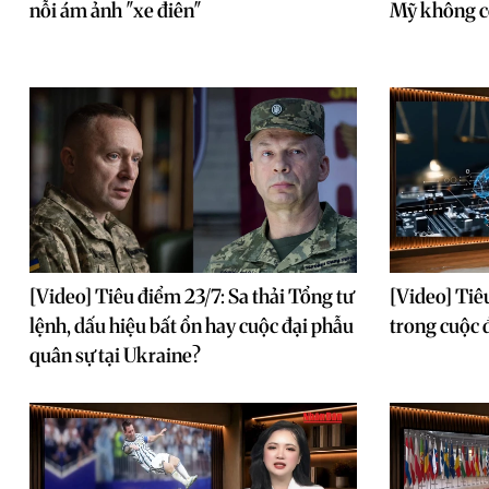
nỗi ám ảnh "xe điên"
Mỹ không cò
[Video] Tiêu điểm 23/7: Sa thải Tổng tư
[Video] Tiê
lệnh, dấu hiệu bất ổn hay cuộc đại phẫu
trong cuộc 
quân sự tại Ukraine?