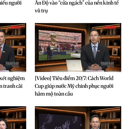
hiếu người
Ấn Độ vào “cửa ngách” của nền kinh tế
vũ trụ
 xét nghiệm
[Video] Tiêu điểm 20/7: Cách World
n tranh cãi
Cup giúp nước Mỹ chinh phục người
hâm mộ toàn cầu