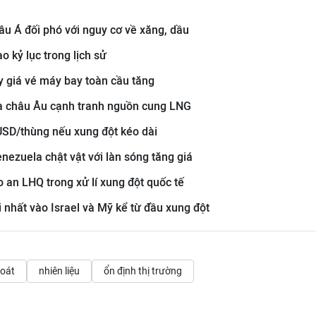
âu Á đối phó với nguy cơ về xăng, dầu
o kỷ lục trong lịch sử
y giá vé máy bay toàn cầu tăng
 và châu Âu cạnh tranh nguồn cung LNG
 USD/thùng nếu xung đột kéo dài
nezuela chật vật với làn sóng tăng giá
o an LHQ trong xử lí xung đột quốc tế
ội nhất vào Israel và Mỹ kể từ đầu xung đột
soát
nhiên liệu
ổn định thị trường