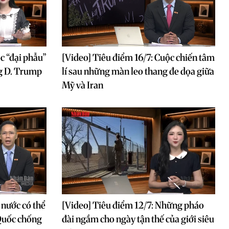
c “đại phẫu”
[Video] Tiêu điểm 16/7: Cuộc chiến tâm
g D. Trump
lí sau những màn leo thang đe dọa giữa
Mỹ và Iran
 nước có thể
[Video] Tiêu điểm 12/7: Những pháo
 Quốc chống
đài ngầm cho ngày tận thế của giới siêu