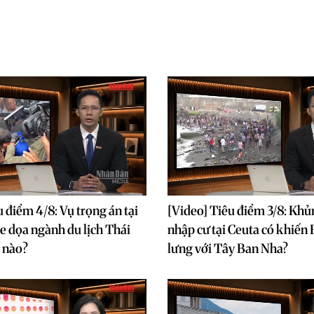
 điểm 4/8: Vụ trọng án tại
[Video] Tiêu điểm 3/8: Kh
e dọa ngành du lịch Thái
nhập cư tại Ceuta có khiến
 nào?
lưng với Tây Ban Nha?