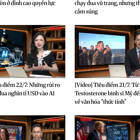
n ở đỉnh cao quyền lực
chạy đua vũ trang, nhưng t
cầm súng
u điểm 22/7: Những rủi ro
[Video] Tiêu điểm 21/7: Từ
đua nghìn tỉ USD vào AI
Testosterone binh sĩ Mỹ đế
về văn hóa "thức tỉnh"