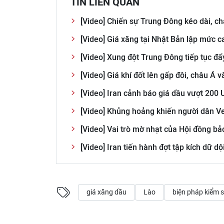
TIN LIÊN QUAN
[Video] Chiến sự Trung Đông kéo dài, ch
[Video] Giá xăng tại Nhật Bản lập mức ca
[Video] Xung đột Trung Đông tiếp tục đẩ
[Video] Giá khí đốt lên gấp đôi, châu Á
[Video] Iran cảnh báo giá dầu vượt 200
[Video] Khủng hoảng khiến người dân Ve
[Video] Vai trò mờ nhạt của Hội đồng bả
[Video] Iran tiến hành đợt tập kích dữ d
giá xăng dầu
Lào
biện pháp kiểm 