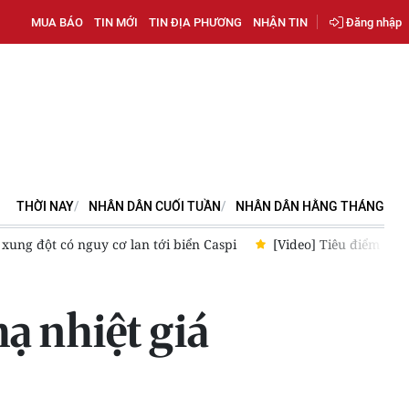
MUA BÁO
TIN MỚI
TIN ĐỊA PHƯƠNG
NHẬN TIN
Đăng nhập
THỜI NAY
NHÂN DÂN CUỐI TUẦN
NHÂN DÂN HẰNG THÁNG
 xung đột có nguy cơ lan tới biển Caspi
[Video] Tiêu điểm 1/8:
hạ nhiệt giá