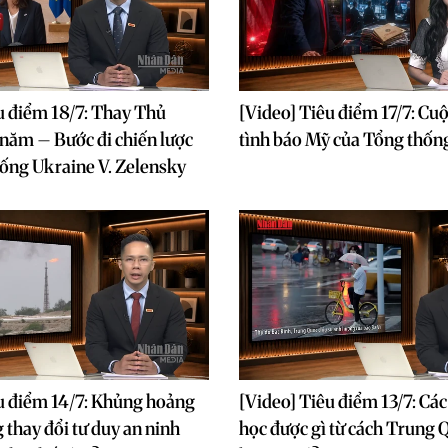
u điểm 18/7: Thay Thủ
[Video] Tiêu điểm 17/7: Cuộ
 năm – Bước đi chiến lược
tình báo Mỹ của Tổng thốn
ống Ukraine V. Zelensky
u điểm 14/7: Khủng hoảng
[Video] Tiêu điểm 13/7: Các
thay đổi tư duy an ninh
học được gì từ cách Trung