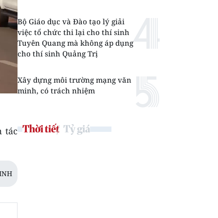
Bộ Giáo dục và Đào tạo lý giải
việc tổ chức thi lại cho thí sinh
Tuyên Quang mà không áp dụng
cho thí sinh Quảng Trị
Xây dựng môi trường mạng văn
minh, có trách nhiệm
Thời tiết
Tỷ giá
 tác
LINH