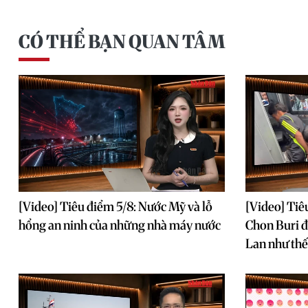
CÓ THỂ BẠN QUAN TÂM
[Video] Tiêu điểm 5/8: Nước Mỹ và lỗ
[Video] Tiêu
hổng an ninh của những nhà máy nước
Chon Buri đ
Lan như thế