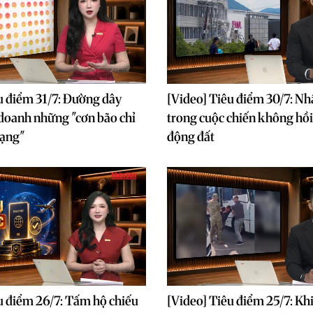
u điểm 31/7: Đường dây
[Video] Tiêu điểm 30/7: Nh
doanh những "cơn bão chỉ
trong cuộc chiến không hồi
mạng"
động đất
u điểm 26/7: Tấm hộ chiếu
[Video] Tiêu điểm 25/7: Khi