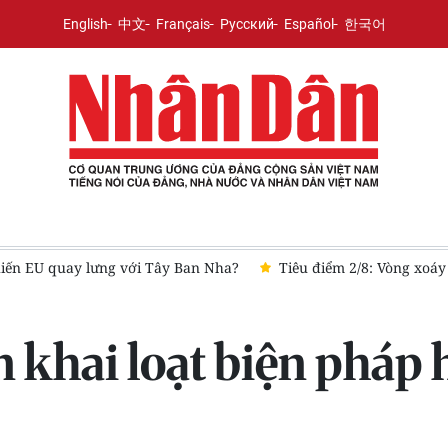
English
中文
Français
Русский
Español
한국어
hiến EU quay lưng với Tây Ban Nha?
Tiêu điểm 2/8: Vòng xoáy
n khai loạt biện pháp 