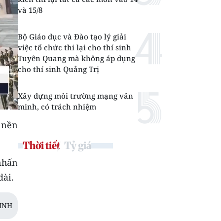
và 15/8
Bộ Giáo dục và Đào tạo lý giải
việc tổ chức thi lại cho thí sinh
Tuyên Quang mà không áp dụng
cho thí sinh Quảng Trị
Xây dựng môi trường mạng văn
minh, có trách nhiệm
 nền
Thời tiết
Tỷ giá
nhấn
dài.
LINH