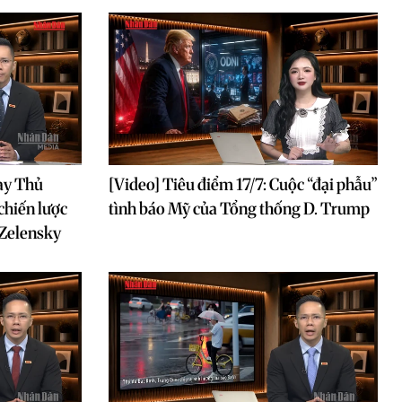
ay Thủ
[Video] Tiêu điểm 17/7: Cuộc “đại phẫu”
chiến lược
tình báo Mỹ của Tổng thống D. Trump
 Zelensky