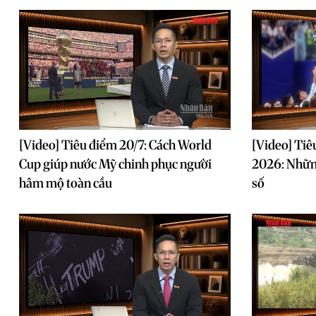
[Video] Tiêu điểm 20/7: Cách World
[Video] Tiê
Cup giúp nước Mỹ chinh phục người
2026: Nhữn
hâm mộ toàn cầu
số