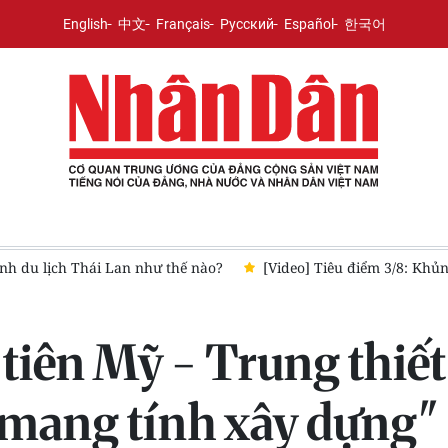
English
中文
Français
Русский
Español
한국어
ng nhập cư tại Ceuta có khiến EU quay lưng với Tây Ban Nha?
tiên Mỹ - Trung thiết
 mang tính xây dựng"