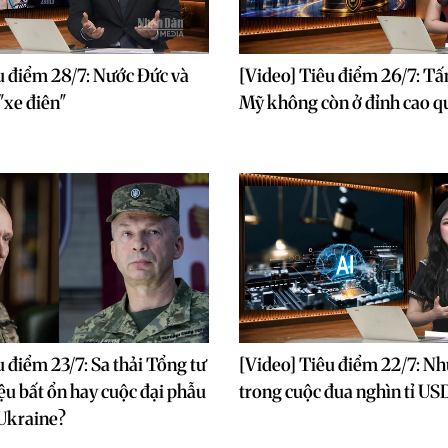
u điểm 28/7: Nước Đức và
[Video] Tiêu điểm 26/7: Tấ
"xe điên"
Mỹ không còn ở đỉnh cao q
u điểm 23/7: Sa thải Tổng tư
[Video] Tiêu điểm 22/7: Nh
iệu bất ổn hay cuộc đại phẫu
trong cuộc đua nghìn tỉ US
 Ukraine?