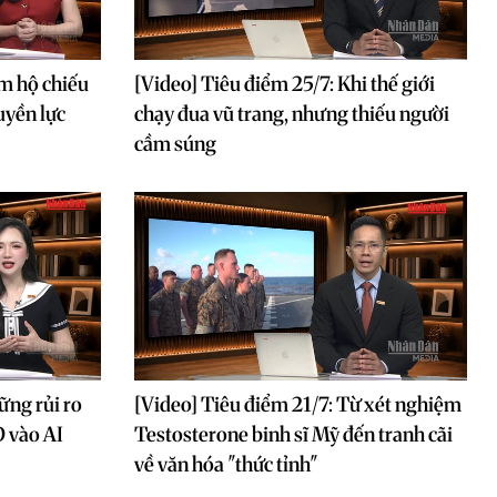
m hộ chiếu
[Video] Tiêu điểm 25/7: Khi thế giới
uyền lực
chạy đua vũ trang, nhưng thiếu người
cầm súng
ững rủi ro
[Video] Tiêu điểm 21/7: Từ xét nghiệm
D vào AI
Testosterone binh sĩ Mỹ đến tranh cãi
về văn hóa "thức tỉnh"