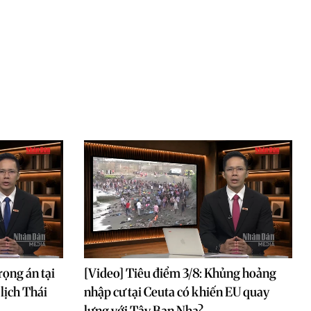
rọng án tại
[Video] Tiêu điểm 3/8: Khủng hoảng
lịch Thái
nhập cư tại Ceuta có khiến EU quay
lưng với Tây Ban Nha?