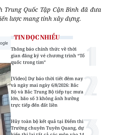
ch Trung Quốc Tập Cận Bình đã đưa
iến lược mang tính xây dựng.
TIN ĐỌC NHIỀU
ogle
Thông báo chính thức về thời
gian đăng ký vé chương trình “Tổ
quốc trong tim”
[Video] Dự báo thời tiết đêm nay
và ngày mai ngày 6/8/2026: Bắc
Bộ và Bắc Trung Bộ tiếp tục mưa
lớn, bão số 3 không ảnh hưởng
trực tiếp đến đất liền
Hủy toàn bộ kết quả tại Điểm thi
Trường chuyên Tuyên Quang, dự
kiến thi lại tất cả các môn vào 14