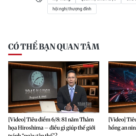
hội nghị thượng đỉnh
CÓ THỂ BẠN QUAN TÂM
[Video] Tiêu điểm 6/8: 81 năm Thảm
[Video] Tiê
họa Hiroshima – điều gì giúp thế giới
hổng an ni
tránh “ngày tận thế”?