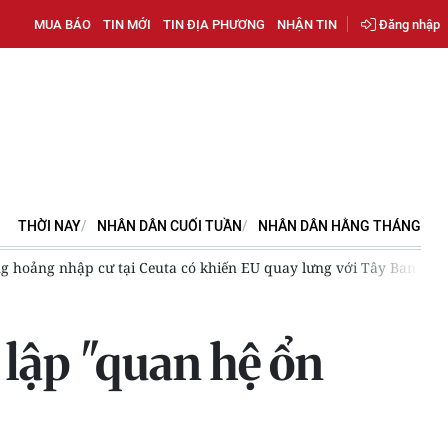
MUA BÁO
TIN MỚI
TIN ĐỊA PHƯƠNG
NHẬN TIN
Đăng nhập
THỜI NAY
NHÂN DÂN CUỐI TUẦN
NHÂN DÂN HẰNG THÁNG
Tiêu điểm 2/8: Vòng xoáy xung đột có nguy cơ lan tới biển Caspi
 lập "quan hệ ổn