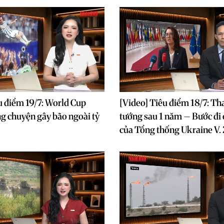
u điểm 19/7: World Cup
[Video] Tiêu điểm 18/7: Th
g chuyện gây bão ngoài tỷ
tướng sau 1 năm – Bước đi 
của Tổng thống Ukraine V.