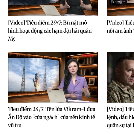
[Video] Tiêu điểm 29/7: Bí mật mô
[Video] Tiê
hình hoạt động các hạm đội hải quân
nỗi ám ảnh 
Mỹ
Tiêu điểm 24/7: Tên lửa Vikram-1 đưa
[Video] Tiê
Ấn Độ vào “cửa ngách” của nền kinh tế
lệnh, dấu h
vũ trụ
quân sự tại