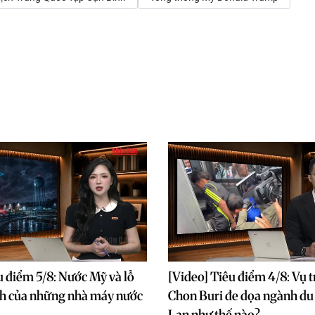
u điểm 5/8: Nước Mỹ và lỗ
[Video] Tiêu điểm 4/8: Vụ t
nh của những nhà máy nước
Chon Buri đe dọa ngành du 
Lan như thế nào?