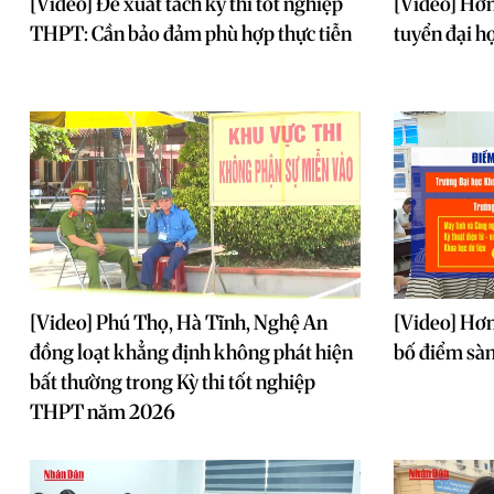
[Video] Đề xuất tách kỳ thi tốt nghiệp
[Video] Hơn
THPT: Cần bảo đảm phù hợp thực tiễn
tuyển đại h
[Video] Phú Thọ, Hà Tĩnh, Nghệ An
[Video] Hơn
đồng loạt khẳng định không phát hiện
bố điểm sàn
bất thường trong Kỳ thi tốt nghiệp
THPT năm 2026