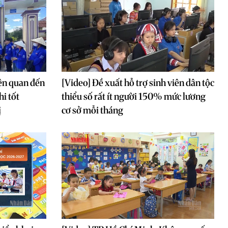
iên quan đến
[Video] Đề xuất hỗ trợ sinh viên dân tộc
hi tốt
thiểu số rất ít người 150% mức lương
ị
cơ sở mỗi tháng