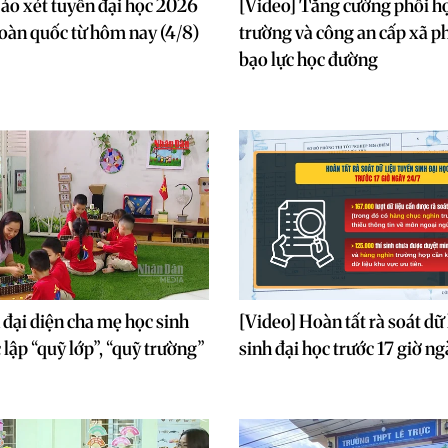
 ảo xét tuyển đại học 2026
[Video] Tăng cường phối h
toàn quốc từ hôm nay (4/8)
trường và công an cấp xã 
bạo lực học đường
 đại diện cha mẹ học sinh
[Video] Hoàn tất rà soát dữ
lập “quỹ lớp”, “quỹ trường”
sinh đại học trước 17 giờ n