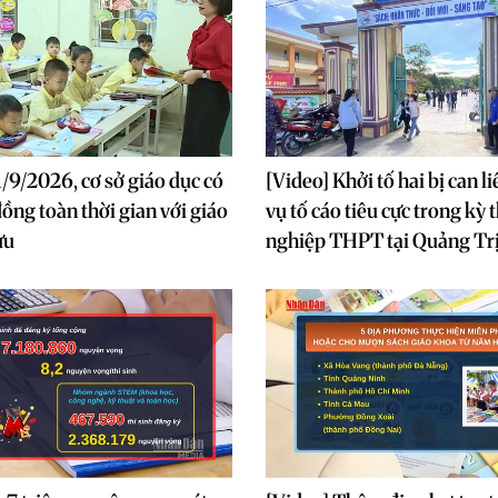
1/9/2026, cơ sở giáo dục có
[Video] Khởi tố hai bị can l
đồng toàn thời gian với giáo
vụ tố cáo tiêu cực trong kỳ t
ưu
nghiệp THPT tại Quảng Tr