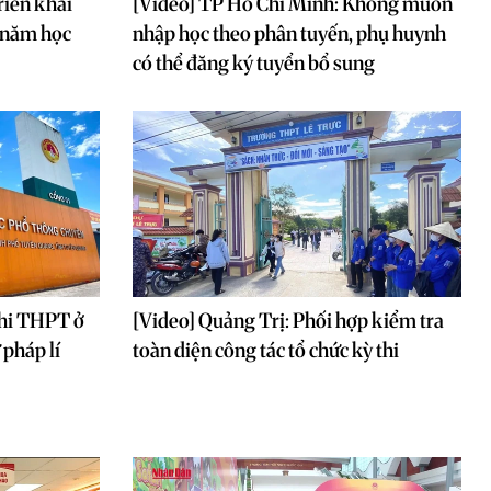
riển khai
[Video] TP Hồ Chí Minh: Không muốn
ừ năm học
nhập học theo phân tuyến, phụ huynh
có thể đăng ký tuyển bổ sung
thi THPT ở
[Video] Quảng Trị: Phối hợp kiểm tra
pháp lí
toàn diện công tác tổ chức kỳ thi