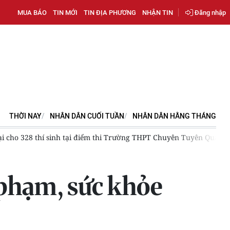
MUA BÁO
TIN MỚI
TIN ĐỊA PHƯƠNG
NHẬN TIN
Đăng nhập
THỜI NAY
NHÂN DÂN CUỐI TUẦN
NHÂN DÂN HẰNG THÁNG
28 thí sinh tại điểm thi Trường THPT Chuyên Tuyên Quang
[Vid
 phạm, sức khỏe