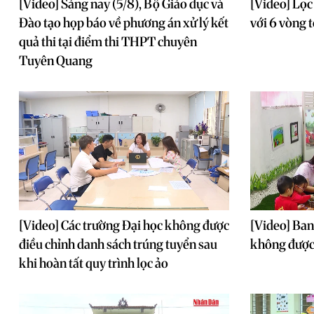
[Video] Sáng nay (5/8), Bộ Giáo dục và
[Video] Lọc
Đào tạo họp báo về phương án xử lý kết
với 6 vòng 
quả thi tại điểm thi THPT chuyên
Tuyên Quang
[Video] Các trường Đại học không được
[Video] Ban
điều chỉnh danh sách trúng tuyển sau
không được 
khi hoàn tất quy trình lọc ảo