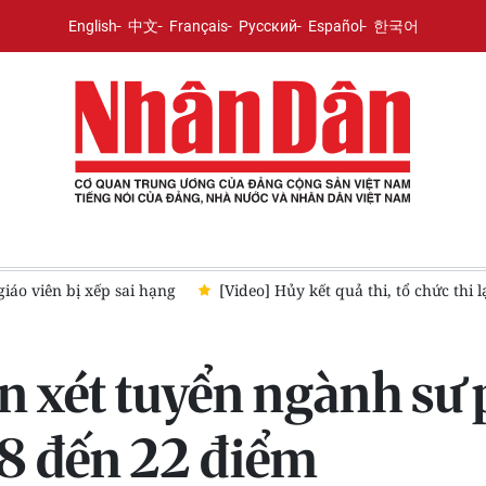
English
中文
Français
Русский
Español
한국어
bị xếp sai hạng
[Video] Hủy kết quả thi, tổ chức thi lại cho 3
n xét tuyển ngành sư
18 đến 22 điểm