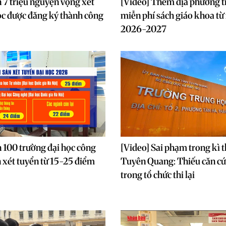
 7 triệu nguyện vọng xét
[Video] Thêm địa phương t
ọc được đăng ký thành công
miễn phí sách giáo khoa t
2026-2027
 100 trường đại học công
[Video] Sai phạm trong kì 
 xét tuyển từ 15-25 điểm
Tuyên Quang: Thiếu căn cứ 
trong tổ chức thi lại