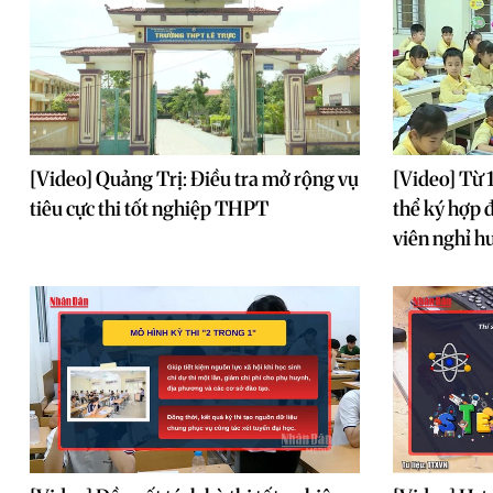
[Video] Quảng Trị: Điều tra mở rộng vụ
[Video] Từ 
tiêu cực thi tốt nghiệp THPT
thể ký hợp 
viên nghỉ h