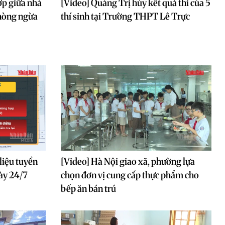
ợp giữa nhà
[Video] Quảng Trị hủy kết quả thi của 5
phòng ngừa
thí sinh tại Trường THPT Lê Trực
 liệu tuyển
[Video] Hà Nội giao xã, phường lựa
gày 24/7
chọn đơn vị cung cấp thực phẩm cho
bếp ăn bán trú