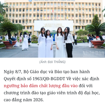
THỂ THAO
GIÁO DỤC
Y TẾ
KHOA HỌC - CÔNG NGHỆ
MÔI TRƯỜNG
BẠN ĐỌC
(Ảnh: ĐẠI THẮNG)
Ngày 8/7, Bộ Giáo dục và Đào tạo ban hành
KIỂM CHỨNG THÔNG TIN
Quyết định số 1963/QĐ-BGDDT Về việc xác định
TRI THỨC CHUYÊN SÂU
ngưỡng bảo đảm chất lượng đầu vào
đối với
chương trình đào tạo giáo viên trình độ đại học,
54 DÂN TỘC VIỆT NAM
cao đẳng năm 2026.