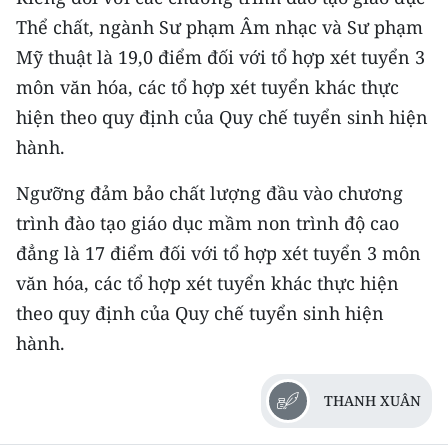
Media Pháp luật
Thể chất, ngành Sư phạm Âm nhạc và Sư phạm
Media Du lịch
Mỹ thuật là 19,0 điểm đối với tổ hợp xét tuyển 3
môn văn hóa, các tổ hợp xét tuyển khác thực
Media Thế giới
hiện theo quy định của Quy chế tuyển sinh hiện
Media Thể thao
hành.
Media Giáo dục
Ngưỡng đảm bảo chất lượng đầu vào chương
trình đào tạo giáo dục mầm non trình độ cao
Media Y tế
đẳng là 17 điểm đối với tổ hợp xét tuyển 3 môn
Media Khoa học - Công nghệ
văn hóa, các tổ hợp xét tuyển khác thực hiện
theo quy định của Quy chế tuyển sinh hiện
Media Môi trường
hành.
Ảnh
THANH XUÂN
Infographic