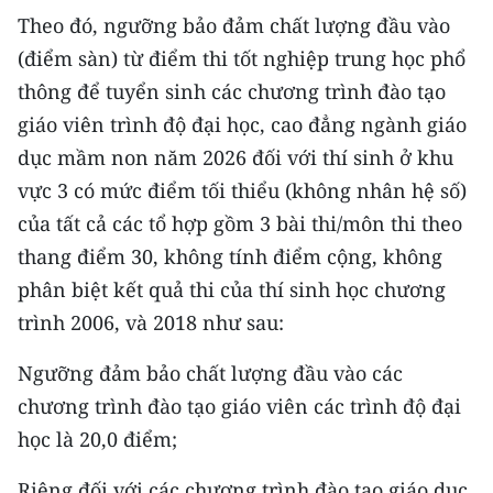
CHƯƠNG TRÌNH OCOP - MỖI XÃ
Theo đó, ngưỡng bảo đảm chất lượng đầu vào
MỘT SẢN PHẨM
(điểm sàn) từ điểm thi tốt nghiệp trung học phổ
thông để tuyển sinh các chương trình đào tạo
RADIO
giáo viên trình độ đại học, cao đẳng ngành giáo
dục mầm non năm 2026 đối với thí sinh ở khu
MEDIA CENTER
vực 3 có mức điểm tối thiểu (không nhân hệ số)
E-Magazine
của tất cả các tổ hợp gồm 3 bài thi/môn thi theo
thang điểm 30, không tính điểm cộng, không
Video
phân biệt kết quả thi của thí sinh học chương
Media Chính trị
trình 2006, và 2018 như sau:
Media Kinh tế
Ngưỡng đảm bảo chất lượng đầu vào các
Media Văn hóa
chương trình đào tạo giáo viên các trình độ đại
học là 20,0 điểm;
Media Xã hội
Riêng đối với các chương trình đào tạo giáo dục