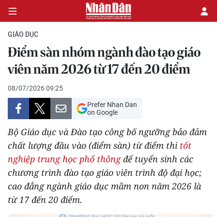
GIÁO DỤC
Điểm sàn nhóm ngành đào tạo giáo
CHÍNH TRỊ
viên năm 2026 từ 17 đến 20 điểm
KINH TẾ
08/07/2026 09:25
Prefer Nhan Dan
VĂN HÓA
on Google
Bộ Giáo dục và Đào tạo công bố ngưỡng bảo đảm
XÃ HỘI
chất lượng đầu vào (điểm sàn) từ điểm thi
tốt
nghiệp trung học phổ thông
để tuyển sinh các
PHÁP LUẬT
chương trình đào tạo giáo viên trình độ đại học;
DU LỊCH
cao đẳng ngành giáo dục mầm non năm 2026 là
từ 17 đến 20 điểm.
THẾ GIỚI