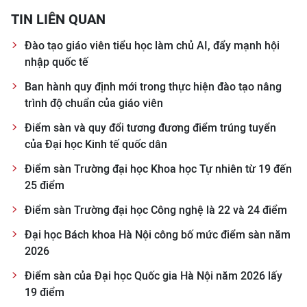
TIN MỚI
TIN LIÊN QUAN
TIN ĐỊA PHƯƠNG
Đào tạo giáo viên tiểu học làm chủ AI, đẩy mạnh hội
nhập quốc tế
Trung du và miền núi phía Bắc
Ban hành quy định mới trong thực hiện đào tạo nâng
trình độ chuẩn của giáo viên
Đồng bằng sông Hồng
Điểm sàn và quy đổi tương đương điểm trúng tuyển
Bắc Trung Bộ
của Đại học Kinh tế quốc dân
Duyên hải Nam Trung Bộ và Tây
Điểm sàn Trường đại học Khoa học Tự nhiên từ 19 đến
Nguyên
25 điểm
Điểm sàn Trường đại học Công nghệ là 22 và 24 điểm
Đông Nam Bộ
Đại học Bách khoa Hà Nội công bố mức điểm sàn năm
Đồng bằng sông Cửu Long
2026
Chuyên trang Hà Nội
Điểm sàn của Đại học Quốc gia Hà Nội năm 2026 lấy
19 điểm
Chuyên trang TP. Hồ Chí Minh