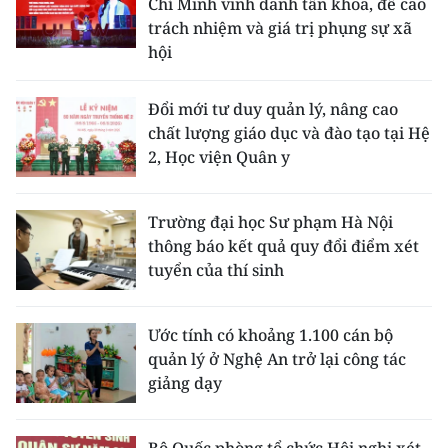
Chí Minh vinh danh tân khoa, đề cao
ENGLISH
trách nhiệm và giá trị phụng sự xã
hội
中文
FRANÇAIS
Đổi mới tư duy quản lý, nâng cao
chất lượng giáo dục và đào tạo tại Hệ
РУССКИЙ
2, Học viện Quân y
ESPAÑOL
Trường đại học Sư phạm Hà Nội
thông báo kết quả quy đổi điểm xét
한국어
tuyển của thí sinh
Ước tính có khoảng 1.100 cán bộ
quản lý ở Nghệ An trở lại công tác
giảng dạy