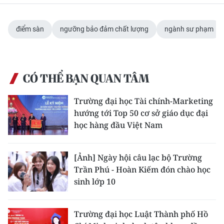
CHUYÊN ĐỀ
điểm sàn
ngưỡng bảo đảm chất lượng
ngành sư phạm
CÁC CHUYÊN TRANG
CÓ THỂ BẠN QUAN TÂM
VỀ BÁO NHÂN DÂN
Trường đại học Tài chính-Marketing
THỜI NAY
hướng tới Top 50 cơ sở giáo dục đại
học hàng đầu Việt Nam
NHÂN DÂN CUỐI TUẦN
NHÂN DÂN HẰNG THÁNG
[Ảnh] Ngày hội câu lạc bộ Trường
Trần Phú - Hoàn Kiếm đón chào học
MUA BÁO
sinh lớp 10
ĐỌC BÁO IN
Trường đại học Luật Thành phố Hồ