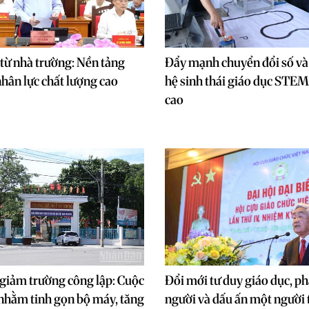
từ nhà trường: Nền tảng
Đẩy mạnh chuyển đổi số và 
hân lực chất lượng cao
hệ sinh thái giáo dục STE
cao
giảm trường công lập: Cuộc
Đổi mới tư duy giáo dục, ph
c nhằm tinh gọn bộ máy, tăng
người và dấu ấn một người 