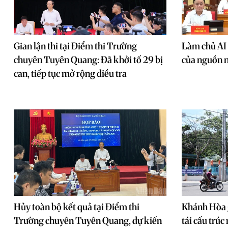
Gian lận thi tại Điểm thi Trường
Làm chủ AI 
chuyên Tuyên Quang: Đã khởi tố 29 bị
của nguồn n
can, tiếp tục mở rộng điều tra
Hủy toàn bộ kết quả tại Điểm thi
Khánh Hòa 
Trường chuyên Tuyên Quang, dự kiến
tái cấu trú