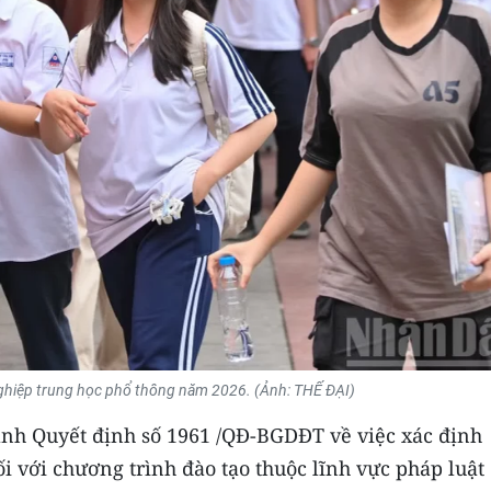
 nghiệp trung học phổ thông năm 2026. (Ảnh: THẾ ĐẠI)
ành Quyết định số 1961 /QĐ-BGDĐT về việc xác định
 với chương trình đào tạo thuộc lĩnh vực pháp luật