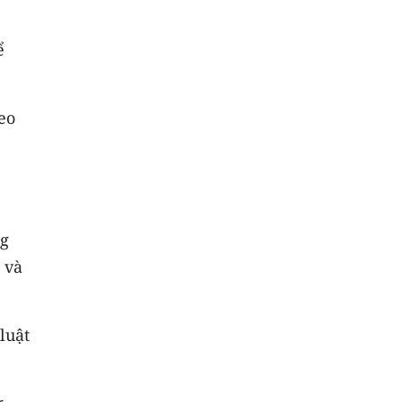
ể
eo
ng
 và
luật