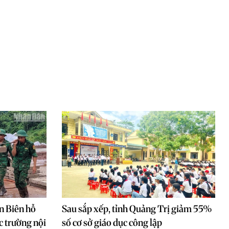
n Biên hỗ
Sau sắp xếp, tỉnh Quảng Trị giảm 55%
c trường nội
số cơ sở giáo dục công lập