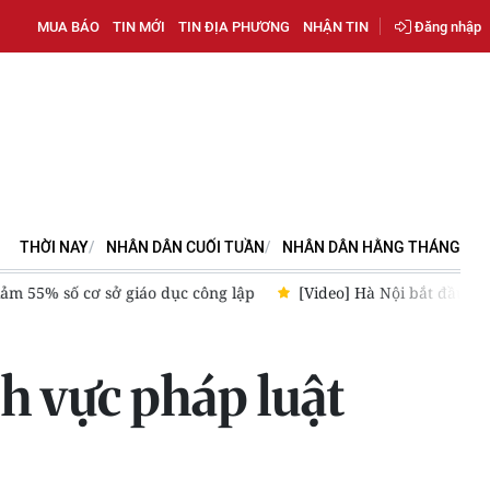
MUA BÁO
TIN MỚI
TIN ĐỊA PHƯƠNG
NHẬN TIN
Đăng nhập
THỜI NAY
NHÂN DÂN CUỐI TUẦN
NHÂN DÂN HẰNG THÁNG
ảm 55% số cơ sở giáo dục công lập
[Video] Hà Nội bắt đầu ti
h vực pháp luật