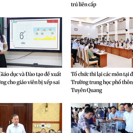
trú liên cấp
Giáo dục và Đào tạo đề xuất
Tổ chức thi lại các môn tại 
ơng cho giáo viên bị xếp sai
Trường trung học phổ thô
Tuyên Quang