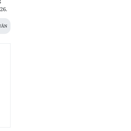
g
26.
UÂN