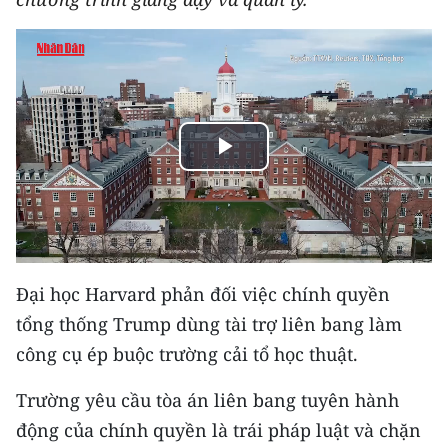
THỂ THAO
GIÁO DỤC
Y TẾ
Play
KHOA HỌC - CÔNG NGHỆ
Video
MÔI TRƯỜNG
BẠN ĐỌC
Đại học Harvard phản đối việc chính quyền
KIỂM CHỨNG THÔNG TIN
tổng thống Trump dùng tài trợ liên bang làm
công cụ ép buộc trường cải tổ học thuật.
TRI THỨC CHUYÊN SÂU
Trường yêu cầu tòa án liên bang tuyên hành
54 DÂN TỘC VIỆT NAM
động của chính quyền là trái pháp luật và chặn