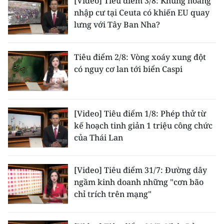
[Video] Tiêu điểm 3/8: Khủng hoảng
TIN MỚI
nhập cư tại Ceuta có khiến EU quay
lưng với Tây Ban Nha?
TIN ĐỊA PHƯƠNG
Trung du và miền núi phía Bắc
Tiêu điểm 2/8: Vòng xoáy xung đột
có nguy cơ lan tới biển Caspi
Đồng bằng sông Hồng
Bắc Trung Bộ
[Video] Tiêu điểm 1/8: Phép thử từ
Duyên hải Nam Trung Bộ và Tây
kế hoạch tinh giản 1 triệu công chức
Nguyên
của Thái Lan
Đông Nam Bộ
[Video] Tiêu điểm 31/7: Đường dây
Đồng bằng sông Cửu Long
ngầm kinh doanh những "cơn bão
chỉ trích trên mạng"
Chuyên trang Hà Nội
Chuyên trang TP. Hồ Chí Minh