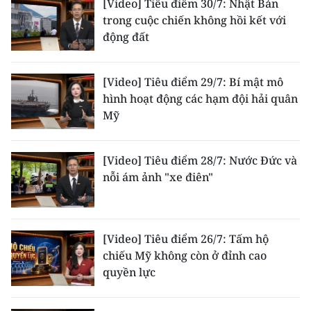
[Video] Tiêu điểm 30/7: Nhật Bản
trong cuộc chiến không hồi kết với
CHUYÊN ĐỀ
động đất
CÁC CHUYÊN TRANG
[Video] Tiêu điểm 29/7: Bí mật mô
hình hoạt động các hạm đội hải quân
VỀ BÁO NHÂN DÂN
Mỹ
THỜI NAY
[Video] Tiêu điểm 28/7: Nước Đức và
NHÂN DÂN CUỐI TUẦN
nỗi ám ảnh "xe điên"
NHÂN DÂN HẰNG THÁNG
[Video] Tiêu điểm 26/7: Tấm hộ
MUA BÁO
chiếu Mỹ không còn ở đỉnh cao
quyền lực
ĐỌC BÁO IN