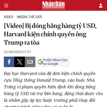
VIDEO
MEDIA THẾ GIỚI
[Video] Bị đóng băng hàng tỷ USD,
CHÍNH TRỊ
Harvard kiện chính quyền ông
Trump ra tòa
KINH TẾ
22/04/2025 07:37
VĂN HÓA
Prefer Nhan Dan
on Google
XÃ HỘI
Đại học Harvard vừa đệ đơn kiện chính quyền
PHÁP LUẬT
cựu Tổng thống Donald Trump, cáo buộc Nhà
Trắng vi phạm quyền hiến định khi đóng băng
DU LỊCH
hàng tỷ USD tài trợ liên bang, động thái được cho
là nhằm gây áp lực buộc trường phải thay đổi
THẾ GIỚI
chương trình giảng dạy và quản lý.