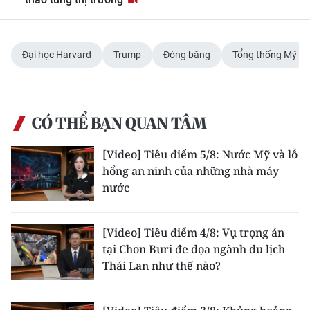
Media Pháp luật
Media Du lịch
Đại học Harvard
Trump
Đóng băng
Tổng thống Mỹ
Media Thế giới
Media Thể thao
CÓ THỂ BẠN QUAN TÂM
Media Giáo dục
[Video] Tiêu điểm 5/8: Nước Mỹ và lỗ
Media Y tế
hổng an ninh của những nhà máy
nước
Media Khoa học - Công nghệ
Media Môi trường
[Video] Tiêu điểm 4/8: Vụ trọng án
Ảnh
tại Chon Buri đe dọa ngành du lịch
Thái Lan như thế nào?
Infographic