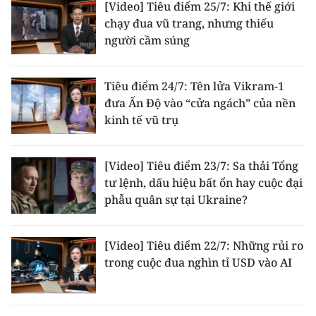
[Video] Tiêu điểm 25/7: Khi thế giới
ENGLISH
chạy đua vũ trang, nhưng thiếu
người cầm súng
中文
FRANÇAIS
Tiêu điểm 24/7: Tên lửa Vikram-1
đưa Ấn Độ vào “cửa ngách” của nền
РУССКИЙ
kinh tế vũ trụ
ESPAÑOL
[Video] Tiêu điểm 23/7: Sa thải Tổng
한국어
tư lệnh, dấu hiệu bất ổn hay cuộc đại
phẫu quân sự tại Ukraine?
[Video] Tiêu điểm 22/7: Những rủi ro
trong cuộc đua nghìn tỉ USD vào AI