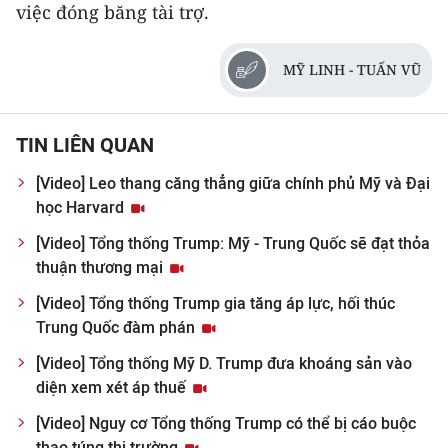
CHƯƠNG TRÌNH OCOP - MỖI XÃ
việc đóng băng tài trợ.
MỘT SẢN PHẨM
MỸ LINH - TUẤN VŨ
RADIO
TIN LIÊN QUAN
MEDIA CENTER
[Video] Leo thang căng thẳng giữa chính phủ Mỹ và Đại
E-Magazine
học Harvard
Video
[Video] Tổng thống Trump: Mỹ - Trung Quốc sẽ đạt thỏa
thuận thương mại
Media Chính trị
[Video] Tổng thống Trump gia tăng áp lực, hối thúc
Media Kinh tế
Trung Quốc đàm phán
[Video] Tổng thống Mỹ D. Trump đưa khoáng sản vào
Media Văn hóa
diện xem xét áp thuế
Media Xã hội
[Video] Nguy cơ Tổng thống Trump có thể bị cáo buộc
thao túng thị trường