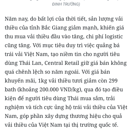
ENGLISH
ĐINH
TRƯỜNG)
中文
Năm nay, do bất lợi của thời tiết, sản lượng vải
thiều của tỉnh Bắc Giang giảm mạnh, khiến giá
FRANÇAIS
thu mua vải thiều đầu vào tăng, chi phí logistic
cũng tăng. Với mục tiêu duy trì việc quảng bá
РУССКИЙ
trái vải Việt Nam, tạo niềm tin cho người tiêu
ESPAÑOL
dùng Thái Lan, Central Retail giữ giá bán không
quá chênh lệch so năm ngoái. Với giá bán
한국어
khuyến mãi, 1kg vải thiều tươi giảm còn 299
bath (khoảng 200.000 VND/kg), qua đó tạo điều
kiện để người tiêu dùng Thái mua sắm, trải
nghiệm và tích cực ủng hộ trái vải thiều của Việt
Nam, góp phần xây dựng thương hiệu cho quả
vải thiều của Việt Nam tại thị trường quốc tế.