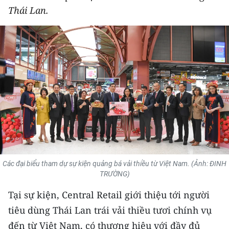
Thái Lan.
THỂ THAO
GIÁO DỤC
Y TẾ
KHOA HỌC - CÔNG NGHỆ
MÔI TRƯỜNG
BẠN ĐỌC
KIỂM CHỨNG THÔNG TIN
Các đại biểu tham dự sự kiện quảng bá vải thiều từ Việt Nam. (Ảnh: ĐINH
TRƯỜNG)
TRI THỨC CHUYÊN SÂU
Tại sự kiện, Central Retail giới thiệu tới người
54 DÂN TỘC VIỆT NAM
tiêu dùng Thái Lan trái vải thiều tươi chính vụ
đến từ Việt Nam, có thương hiệu với đầy đủ