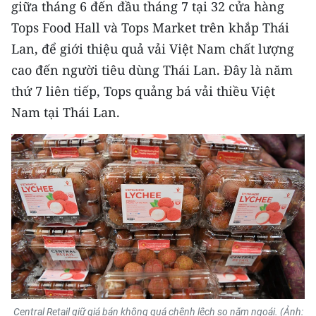
giữa tháng 6 đến đầu tháng 7 tại 32 cửa hàng
Tops Food Hall và Tops Market trên khắp Thái
CHUYÊN ĐỀ
Lan, để giới thiệu quả vải Việt Nam chất lượng
CÁC CHUYÊN TRANG
cao đến người tiêu dùng Thái Lan. Đây là năm
thứ 7 liên tiếp, Tops quảng bá vải thiều Việt
VỀ BÁO NHÂN DÂN
Nam tại Thái Lan.
THỜI NAY
NHÂN DÂN CUỐI TUẦN
NHÂN DÂN HẰNG THÁNG
MUA BÁO
ĐỌC BÁO IN
Central Retail giữ giá bán không quá chênh lệch so năm ngoái.
(Ảnh: