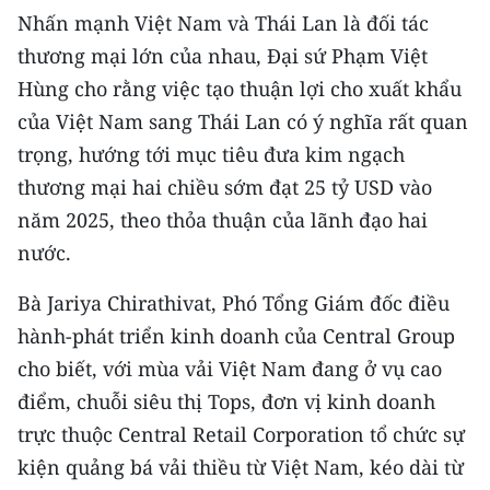
TIN MỚI
Nhấn mạnh Việt Nam và Thái Lan là đối tác
thương mại lớn của nhau, Đại sứ Phạm Việt
TIN ĐỊA PHƯƠNG
Hùng cho rằng việc tạo thuận lợi cho xuất khẩu
của Việt Nam sang Thái Lan có ý nghĩa rất quan
Trung du và miền núi phía Bắc
trọng, hướng tới mục tiêu đưa kim ngạch
Đồng bằng sông Hồng
thương mại hai chiều sớm đạt 25 tỷ USD vào
năm 2025, theo thỏa thuận của lãnh đạo hai
Bắc Trung Bộ
nước.
Duyên hải Nam Trung Bộ và Tây
Nguyên
Bà Jariya Chirathivat, Phó Tổng Giám đốc điều
hành-phát triển kinh doanh của Central Group
Đông Nam Bộ
cho biết, với mùa vải Việt Nam đang ở vụ cao
Đồng bằng sông Cửu Long
điểm, chuỗi siêu thị Tops, đơn vị kinh doanh
trực thuộc Central Retail Corporation tổ chức sự
Chuyên trang Hà Nội
kiện quảng bá vải thiều từ Việt Nam, kéo dài từ
Chuyên trang TP. Hồ Chí Minh