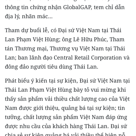
CHƯƠNG TRÌNH OCOP - MỖI XÃ
thông tin chứng nhận GlobalGAP, tem chỉ dẫn
MỘT SẢN PHẨM
địa lý, nhãn mác…
RADIO
Tham dự buổi lễ, có Đại sứ Việt Nam tại Thái
Lan Phạm Việt Hùng; ông Lê Hữu Phúc, Tham
MEDIA CENTER
tán Thương mại, Thương vụ Việt Nam tại Thái
Lan; ban lãnh đạo Central Retail Corporation và
E-Magazine
đông đảo người tiêu dùng Thái Lan.
Video
Phát biểu ý kiến tại sự kiện, Đại sứ Việt Nam tại
Media Chính trị
Thái Lan Phạm Việt Hùng bày tỏ vui mừng khi
thấy sản phẩm vải thiều chất lượng cao của Việt
Media Kinh tế
Nam được giới thiệu, quảng bá tại sự kiện; tin
Media Văn hóa
tưởng, chất lượng sản phẩm Việt Nam đáp ứng
Media Xã hội
được nhu cầu của khách hàng Thái Lan. Đại sứ
chia sẻ sự kiện quảng bá vải thiều thể hiện nỗ