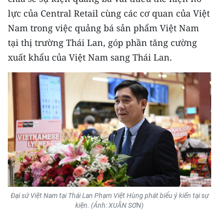
Media Pháp luật
lực của Central Retail cùng các cơ quan của Việt
Media Du lịch
Nam trong việc quảng bá sản phẩm Việt Nam
tại thị trường Thái Lan, góp phần tăng cường
Media Thế giới
xuất khẩu của Việt Nam sang Thái Lan.
Media Thể thao
Media Giáo dục
Media Y tế
Media Khoa học - Công nghệ
Media Môi trường
Ảnh
Đại sứ Việt Nam tại Thái Lan Phạm Việt Hùng phát biểu ý kiến tại sự
Infographic
kiện. (Ảnh: XUÂN SƠN)