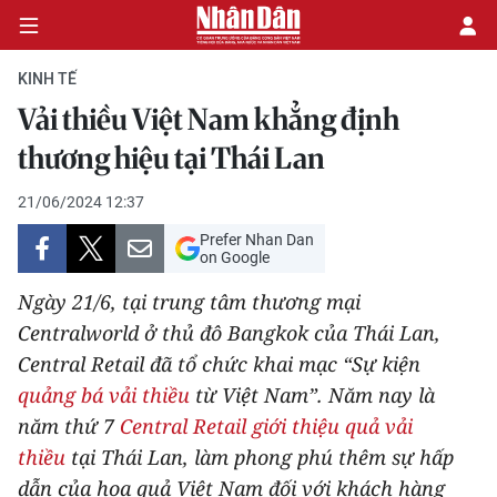
KINH TẾ
Vải thiều Việt Nam khẳng định
CHÍNH TRỊ
thương hiệu tại Thái Lan
KINH TẾ
21/06/2024 12:37
Prefer Nhan Dan
VĂN HÓA
on Google
Ngày 21/6, tại trung tâm thương mại
XÃ HỘI
Centralworld ở thủ đô Bangkok của Thái Lan,
Central Retail đã tổ chức khai mạc “Sự kiện
PHÁP LUẬT
quảng bá vải thiều
từ Việt Nam”. Năm nay là
DU LỊCH
năm thứ 7
Central Retail giới thiệu quả vải
thiều
tại Thái Lan, làm phong phú thêm sự hấp
THẾ GIỚI
dẫn của hoa quả Việt Nam đối với khách hàng