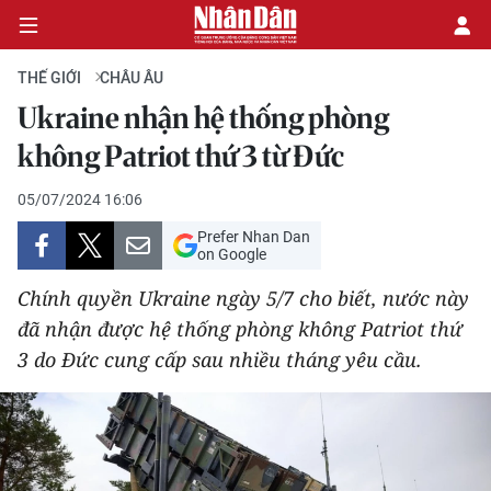
THẾ GIỚI
CHÂU ÂU
Ukraine nhận hệ thống phòng
CHÍNH TRỊ
không Patriot thứ 3 từ Đức
KINH TẾ
05/07/2024 16:06
Prefer Nhan Dan
VĂN HÓA
on Google
Chính quyền Ukraine ngày 5/7 cho biết, nước này
XÃ HỘI
đã nhận được hệ thống phòng không Patriot thứ
3 do Đức cung cấp sau nhiều tháng yêu cầu.
PHÁP LUẬT
DU LỊCH
THẾ GIỚI