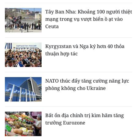
ENGLISH
Tây Ban Nha: Khoảng 100 người thiệt
中文
mạng trong vụ vượt biển ồ ạt vào
Ceuta
FRANÇAIS
Kyrgyzstan và Nga ký hơn 40 thỏa
РУССКИЙ
thuận hợp tác
ESPAÑOL
한국어
NATO thúc đẩy tăng cường năng lực
phòng không cho Ukraine
Bất ổn địa chính trị kìm hãm tăng
trưởng Eurozone