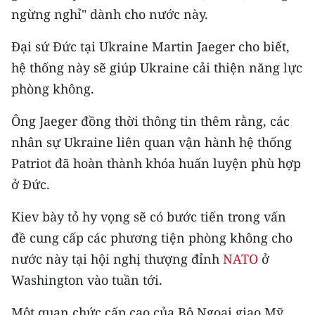
CHƯƠNG TRÌNH OCOP - MỖI XÃ
ngừng nghỉ" dành cho nước này.
MỘT SẢN PHẨM
Đại sứ Đức tại Ukraine Martin Jaeger cho biết,
hệ thống này sẽ giúp Ukraine cải thiện năng lực
RADIO
phòng không.
MEDIA CENTER
Ông Jaeger đồng thời thông tin thêm rằng, các
E-Magazine
nhân sự Ukraine liên quan vận hành hệ thống
Patriot đã hoàn thành khóa huấn luyện phù hợp
Video
ở Đức.
Media Chính trị
Kiev bày tỏ hy vọng sẽ có bước tiến trong vấn
Media Kinh tế
đề cung cấp các phương tiện phòng không cho
nước này tại hội nghị thượng đỉnh
NATO
ở
Media Văn hóa
Washington vào tuần tới.
Media Xã hội
Một quan chức cấp cao của Bộ Ngoại giao Mỹ