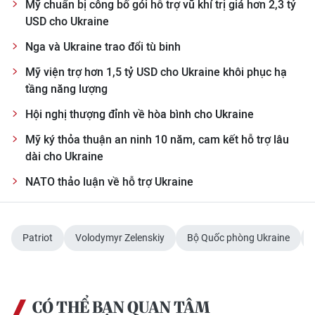
Mỹ chuẩn bị công bố gói hỗ trợ vũ khí trị giá hơn 2,3 tỷ
TIN MỚI
USD cho Ukraine
TIN ĐỊA PHƯƠNG
Nga và Ukraine trao đổi tù binh
Mỹ viện trợ hơn 1,5 tỷ USD cho Ukraine khôi phục hạ
Trung du và miền núi phía Bắc
tầng năng lượng
Đồng bằng sông Hồng
Hội nghị thượng đỉnh về hòa bình cho Ukraine
Mỹ ký thỏa thuận an ninh 10 năm, cam kết hỗ trợ lâu
Bắc Trung Bộ
dài cho Ukraine
Duyên hải Nam Trung Bộ và Tây
NATO thảo luận về hỗ trợ Ukraine
Nguyên
Đông Nam Bộ
Patriot
Volodymyr Zelenskiy
Bộ Quốc phòng Ukraine
Đồng bằng sông Cửu Long
Chuyên trang Hà Nội
CÓ THỂ BẠN QUAN TÂM
Chuyên trang TP. Hồ Chí Minh