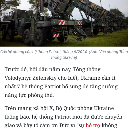
THỂ THAO
GIÁO DỤC
Y TẾ
KHOA HỌC - CÔNG NGHỆ
Các bệ phóng của hệ thống Patriot, tháng 6/2024. (Ảnh: Văn phòng Tổng
thống Ukraine)
MÔI TRƯỜNG
Trước đó, hồi đầu năm nay, Tổng thống
BẠN ĐỌC
Volodymyr Zelenskiy cho biết, Ukraine cần ít
nhất 7 hệ thống Patriot bổ sung để tăng cường
KIỂM CHỨNG THÔNG TIN
năng lực phòng thủ.
TRI THỨC CHUYÊN SÂU
Trên mạng xã hội X, Bộ Quốc phòng Ukraine
thông báo, hệ thống Patriot mới đã được chuyển
54 DÂN TỘC VIỆT NAM
giao và bày tỏ cảm ơn Đức vì "sự
hỗ trợ
không