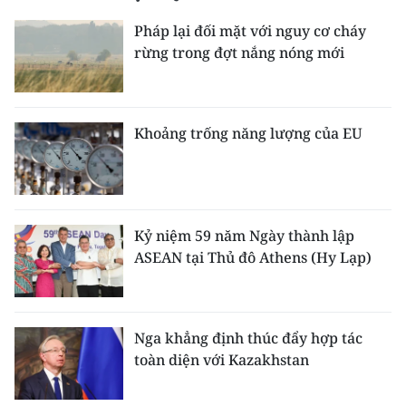
Pháp lại đối mặt với nguy cơ cháy
CHUYÊN ĐỀ
rừng trong đợt nắng nóng mới
CÁC CHUYÊN TRANG
Khoảng trống năng lượng của EU
VỀ BÁO NHÂN DÂN
THỜI NAY
NHÂN DÂN CUỐI TUẦN
Kỷ niệm 59 năm Ngày thành lập
ASEAN tại Thủ đô Athens (Hy Lạp)
NHÂN DÂN HẰNG THÁNG
MUA BÁO
Nga khẳng định thúc đẩy hợp tác
ĐỌC BÁO IN
toàn diện với Kazakhstan