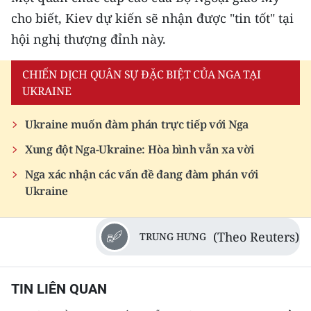
Media Pháp luật
cho biết, Kiev dự kiến ​​sẽ nhận được "tin tốt" tại
Media Du lịch
hội nghị thượng đỉnh này.
Media Thế giới
CHIẾN DỊCH QUÂN SỰ ĐẶC BIỆT CỦA NGA TẠI
UKRAINE
Media Thể thao
Ukraine muốn đàm phán trực tiếp với Nga
Media Giáo dục
Xung đột Nga-Ukraine: Hòa bình vẫn xa vời
Media Y tế
Nga xác nhận các vấn đề đang đàm phán với
Media Khoa học - Công nghệ
Ukraine
Media Môi trường
(Theo Reuters)
TRUNG HƯNG
Ảnh
Infographic
TIN LIÊN QUAN