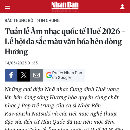
BẮC TRUNG BỘ
TIN CHUNG
Tuần lễ Âm nhạc quốc tế Huế 2026 -
CHÍNH TRỊ
Lễ hội đa sắc màu văn hóa bên dòng
Hương
KINH TẾ
14/06/2026 01:35
VĂN HÓA
Prefer Nhan Dan
on Google
XÃ HỘI
Những giai điệu Nhã nhạc Cung đình Huế vang
PHÁP LUẬT
lên bên dòng sông Hương hòa quyện cùng chất
nhạc J-Pop trẻ trung của ca sĩ Nhật Bản
DU LỊCH
Kawanishi Natsuki và các tiết mục nghệ thuật
đặc sắc đến từ Hàn Quốc đã tạo nên một đêm
THẾ GIỚI
khai mạc Tuần lễ Âm nhạc quốc tế Huế 2026 đầy