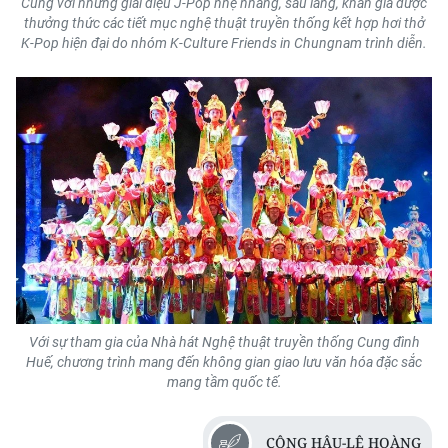
Cùng với những giai điệu J-Pop nhẹ nhàng, sâu lắng, khán giả được
thưởng thức các tiết mục nghệ thuật truyền thống kết hợp hơi thở
K-Pop hiện đại do nhóm K-Culture Friends in Chungnam trình diễn.
Với sự tham gia của Nhà hát Nghệ thuật truyền thống Cung đình
Huế, chương trình mang đến không gian giao lưu văn hóa đặc sắc
mang tầm quốc tế.
CÔNG HẬU-LÊ HOÀNG