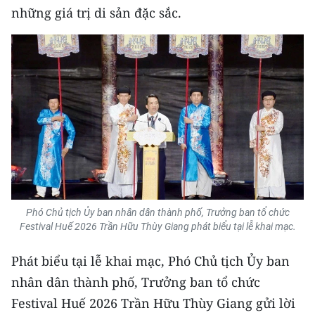
những giá trị di sản đặc sắc.
TIN MỚI
TIN ĐỊA PHƯƠNG
Trung du và miền núi phía Bắc
Đồng bằng sông Hồng
Bắc Trung Bộ
Duyên hải Nam Trung Bộ và Tây
Nguyên
Phó Chủ tịch Ủy ban nhân dân thành phố, Trưởng ban tổ chức
Đông Nam Bộ
Festival Huế 2026 Trần Hữu Thùy Giang phát biểu tại lễ khai mạc.
Đồng bằng sông Cửu Long
Phát biểu tại lễ khai mạc, Phó Chủ tịch Ủy ban
nhân dân thành phố, Trưởng ban tổ chức
Chuyên trang Hà Nội
Festival Huế 2026 Trần Hữu Thùy Giang gửi lời
Chuyên trang TP. Hồ Chí Minh