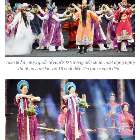
Tuần lễ Âm nhạc quốc tế Huế 2026 mang đến chuỗi hoạt động nghệ
thuật quy mô lớn với 15 suất diễn liên tục trong 6 đêm.