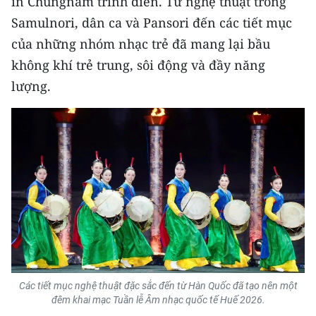
in Chungnam trình diễn. Từ nghệ thuật trống
Samulnori, dân ca và Pansori đến các tiết mục
của những nhóm nhạc trẻ đã mang lại bầu
không khí trẻ trung, sôi động và đầy năng
lượng.
Các tiết mục nghệ thuật đặc sắc đến từ Hàn Quốc đã tạo nên một
đêm khai mạc Tuần lễ Âm nhạc quốc tế Huế 2026.