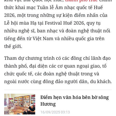
CHƯƠNG TRÌNH OCOP - MỖI XÃ
thức khai mạc Tuần lễ Âm nhạc quốc tế Huế
MỘT SẢN PHẨM
2026, một trong những sự kiện điểm nhấn của
Lễ hội mùa Hạ tại Festival Huế 2026, quy tụ
RADIO
nhiều nghệ sĩ, ban nhạc và đoàn nghệ thuật nổi
MEDIA CENTER
tiếng đến từ Việt Nam và nhiều quốc gia trên
thế giới.
E-Magazine
Tham dự chương trình có các đồng chí lãnh đạo
Video
thành phố, đại diện các cơ quan ngoại giao, tổ
Media Chính trị
chức quốc tế, các đoàn nghệ thuật trong và
ngoài nước cùng đông đảo người dân, du khách.
Media Kinh tế
Media Văn hóa
Điểm hẹn văn hóa bên bờ sông
Hương
Media Xã hội
16/09/2025 03:13