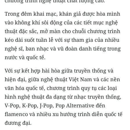
chương trình nghệ thuật chất lượng cao.
ENGLISH
Trong đêm khai mạc, khán giả được hòa mình
中文
vào không khí sôi động của các tiết mục nghệ
thuật đặc sắc, mở màn cho chuỗi chương trình
FRANÇAIS
kéo dài suốt tuần lễ với sự tham gia của nhiều
РУССКИЙ
nghệ sĩ, ban nhạc và vũ đoàn danh tiếng trong
nước và quốc tế.
ESPAÑOL
Với sự kết hợp hài hòa giữa truyền thống và
한국어
hiện đại, giữa nghệ thuật Việt Nam và các nền
văn hóa quốc tế, chương trình quy tụ các loại
hình nghệ thuật đa dạng từ nhạc truyền thống,
V-Pop, K-Pop, J-Pop, Pop Alternative đến
flamenco và nhiều xu hướng trình diễn quốc tế
đương đại.