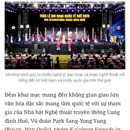
Chương trình quy tụ nhiều nghệ sĩ, ban nhạc và đoàn nghệ thuật nổi
tiếng đến từ Việt Nam và nhiều quốc gia trên thế giới.
Đêm khai mạc mang đến không gian giao lưu
văn hóa đặc sắc mang tầm quốc tế với sự tham
gia của Nhà hát Nghệ thuật truyền thống Cung
đình Huế, Vũ đoàn Park Sang-Yong Yung
(Busan, Hàn Quốc), nhóm K-Culture Friends in