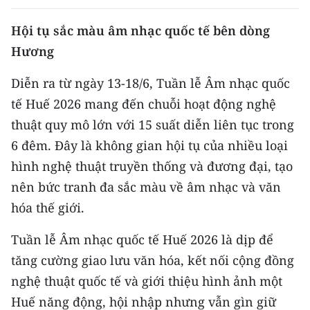
Media Pháp luật
Hội tụ sắc màu âm nhạc quốc tế bên dòng
Media Du lịch
Hương
Media Thế giới
Diễn ra từ ngày 13-18/6, Tuần lễ Âm nhạc quốc
Media Thể thao
tế Huế 2026 mang đến chuỗi hoạt động nghệ
thuật quy mô lớn với 15 suất diễn liên tục trong
Media Giáo dục
6 đêm. Đây là không gian hội tụ của nhiều loại
Media Y tế
hình nghệ thuật truyền thống và đương đại, tạo
nên bức tranh đa sắc màu về âm nhạc và văn
Media Khoa học - Công nghệ
hóa thế giới.
Media Môi trường
Tuần lễ Âm nhạc quốc tế Huế 2026 là dịp để
Ảnh
tăng cường giao lưu văn hóa, kết nối cộng đồng
Infographic
nghệ thuật quốc tế và giới thiệu hình ảnh một
Huế năng động, hội nhập nhưng vẫn gìn giữ