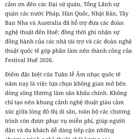
cảm ơn đến các Đại sứ quán, Tổng Lãnh sự
quán các nước Pháp, Hàn Quốc, Nhật Bản, Tây
CHUYÊN ĐỀ
Ban Nha và Australia đã hỗ trợ đưa các đoàn
CÁC CHUYÊN TRANG
nghệ thuật đến Huế; đồng thời ghi nhận sự
đồng hành của các nhà tài trợ và các đoàn nghệ
VỀ BÁO NHÂN DÂN
thuật quốc tế góp phần làm nên thành công của
Festival Huế 2026.
THỜI NAY
Điểm đặc biệt của Tuần lễ Âm nhạc quốc tế
NHÂN DÂN CUỐI TUẦN
năm nay là việc lựa chọn không gian mở bên
dòng sông Hương làm sân khấu chính. Không
NHÂN DÂN HẰNG THÁNG
chỉ tạo nên khung cảnh nghệ thuật giàu cảm
MUA BÁO
xúc giữa lòng đô thị di sản, toàn bộ các chương
trình còn được phục vụ miễn phí, giúp người
ĐỌC BÁO IN
dân và du khách dễ dàng tiếp cận những