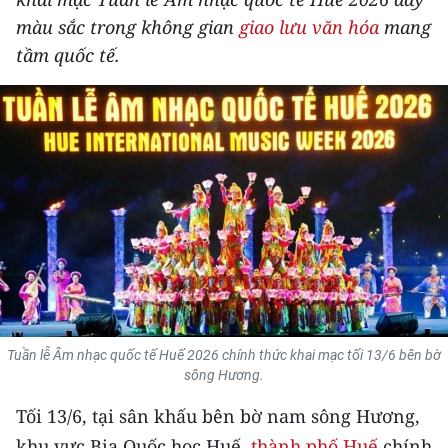
THỂ THAO
màu sắc trong không gian
giao lưu văn hóa
mang
tầm quốc tế.
GIÁO DỤC
Y TẾ
KHOA HỌC - CÔNG NGHỆ
MÔI TRƯỜNG
BẠN ĐỌC
KIỂM CHỨNG THÔNG TIN
Tuần lễ Âm nhạc quốc tế Huế 2026 chính thức khai mạc tối 13/6 bên bờ
TRI THỨC CHUYÊN SÂU
sông Hương.
54 DÂN TỘC VIỆT NAM
Tối 13/6, tại sân khấu bên bờ nam sông Hương,
khu vực Bia Quốc học Huế,
thành phố Huế
chính