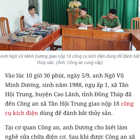
THỂ THAO
GIÁO DỤC
Y TẾ
KHOA HỌC - CÔNG NGHỆ
Anh Ngô Vũ Minh Dương giao nộp 18 công cụ kích điện dùng để đánh bắt
thủy sản. (Ảnh: Công an cung cấp)
MÔI TRƯỜNG
Vào lúc 10 giờ 30 phút, ngày 5/9, anh Ngô Vũ
BẠN ĐỌC
Minh Dương, sinh năm 1988, ngụ ấp 1, xã Tân
Hội Trung, huyện Cao Lãnh, tỉnh Đồng Tháp đã
KIỂM CHỨNG THÔNG TIN
đến Công an xã Tân Hội Trung giao nộp 18
công
cụ kích điện
dùng để đánh bắt thủy sản.
TRI THỨC CHUYÊN SÂU
Tại cơ quan Công an, anh Dương cho biết làm
54 DÂN TỘC VIỆT NAM
nghề sửa chữa điện cơ. Sau khi được Công an xã