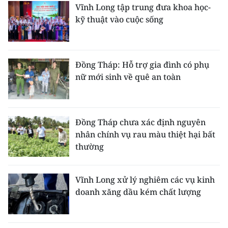
Vĩnh Long tập trung đưa khoa học-
kỹ thuật vào cuộc sống
CHUYÊN ĐỀ
CÁC CHUYÊN TRANG
Đồng Tháp: Hỗ trợ gia đình có phụ
nữ mới sinh về quê an toàn
VỀ BÁO NHÂN DÂN
THỜI NAY
Đồng Tháp chưa xác định nguyên
NHÂN DÂN CUỐI TUẦN
nhân chính vụ rau màu thiệt hại bất
thường
NHÂN DÂN HẰNG THÁNG
MUA BÁO
Vĩnh Long xử lý nghiêm các vụ kinh
doanh xăng dầu kém chất lượng
ĐỌC BÁO IN