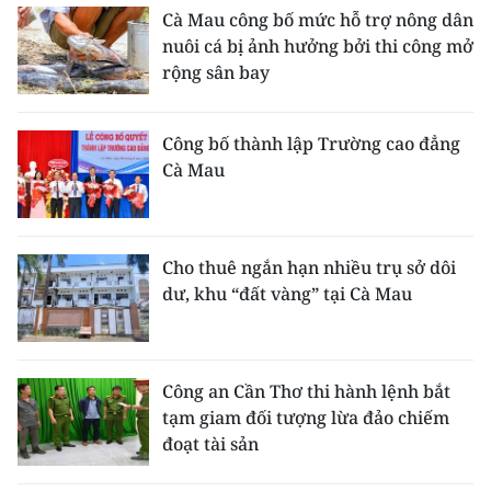
ENGLISH
Cà Mau công bố mức hỗ trợ nông dân
nuôi cá bị ảnh hưởng bởi thi công mở
中文
rộng sân bay
FRANÇAIS
Công bố thành lập Trường cao đẳng
Cà Mau
РУССКИЙ
ESPAÑOL
Cho thuê ngắn hạn nhiều trụ sở dôi
한국어
dư, khu “đất vàng” tại Cà Mau
Công an Cần Thơ thi hành lệnh bắt
tạm giam đối tượng lừa đảo chiếm
đoạt tài sản