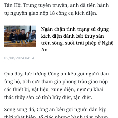
CHƯƠNG TRÌNH OCOP - MỖI XÃ
Tân Hội Trung tuyên truyền, anh đã tiến hành
MỘT SẢN PHẨM
tự nguyện giao nộp 18 công cụ kích điện.
RADIO
Ngăn chặn tình trạng sử dụng
kích điện đánh bắt thủy sản
MEDIA CENTER
trên sông, suối trái phép ở Nghệ
An
E-Magazine
02/06/2024 04:14
Video
Qua đây, lực lượng Công an kêu gọi người dân
Media Chính trị
ủng hộ, tích cực tham gia phong trào giao nộp
Media Kinh tế
các thiết bị, vật liệu, xung điện, ngư cụ khai
thác thủy sản có tính hủy diệt, tận diệt.
Media Văn hóa
Media Xã hội
Song song đó, Công an kêu gọi người dân kịp
thời phát hiện, tố giác những hành vi vi phạm.