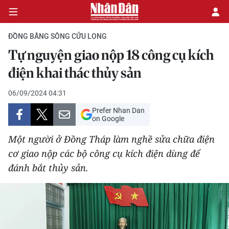
ĐỒNG BẰNG SÔNG CỬU LONG
Tự nguyện giao nộp 18 công cụ kích
CHÍNH TRỊ
điện khai thác thủy sản
KINH TẾ
06/09/2024 04:31
Prefer Nhan Dan
VĂN HÓA
on Google
Một người ở Đồng Tháp làm nghề sửa chữa điện
XÃ HỘI
cơ giao nộp các bộ công cụ kích điện dùng để
đánh bắt thủy sản.
PHÁP LUẬT
DU LỊCH
THẾ GIỚI