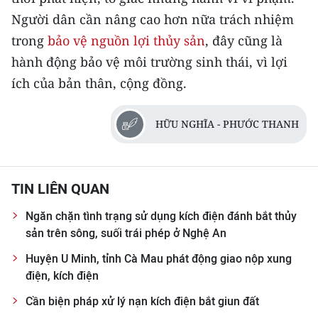
Media Pháp luật
Người dân cần nâng cao hơn nữa trách nhiệm
Media Du lịch
trong
bảo vệ nguồn lợi thủy sản
, đây cũng là
hành động bảo vệ môi trường sinh thái, vì lợi
Media Thế giới
ích của bản thân, cộng đồng.
Media Thể thao
HỮU NGHĨA - PHƯỚC THANH
Media Giáo dục
Media Y tế
TIN LIÊN QUAN
Media Khoa học - Công nghệ
Ngăn chặn tình trạng sử dụng kích điện đánh bắt thủy
Media Môi trường
sản trên sông, suối trái phép ở Nghệ An
Ảnh
Huyện U Minh, tỉnh Cà Mau phát động giao nộp xung
điện, kích điện
Infographic
Cần biện pháp xử lý nạn kích điện bắt giun đất