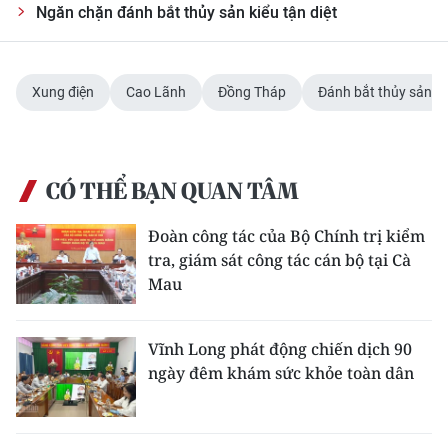
Ngăn chặn đánh bắt thủy sản kiểu tận diệt
TIN MỚI
TIN ĐỊA PHƯƠNG
Xung điện
Cao Lãnh
Đồng Tháp
Đánh bắt thủy sản
Trung du và miền núi phía Bắc
Đồng bằng sông Hồng
CÓ THỂ BẠN QUAN TÂM
Bắc Trung Bộ
Đoàn công tác của Bộ Chính trị kiểm
Duyên hải Nam Trung Bộ và Tây
tra, giám sát công tác cán bộ tại Cà
Nguyên
Mau
Đông Nam Bộ
Vĩnh Long phát động chiến dịch 90
Đồng bằng sông Cửu Long
ngày đêm khám sức khỏe toàn dân
Chuyên trang Hà Nội
Chuyên trang TP. Hồ Chí Minh