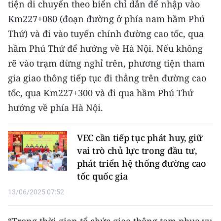
tiện di chuyển theo biển chỉ dẫn để nhập vào
Km227+080 (đoạn đường ở phía nam hầm Phú
CHUYÊN ĐỀ
Thứ) và đi vào tuyến chính đường cao tốc, qua
CÁC CHUYÊN TRANG
hầm Phú Thứ để hướng về Hà Nội. Nếu không
rẽ vào trạm dừng nghỉ trên, phương tiện tham
VỀ BÁO NHÂN DÂN
gia giao thông tiếp tục đi thẳng trên đường cao
tốc, qua Km227+300 và đi qua hầm Phú Thứ
THỜI NAY
hướng về phía Hà Nội.
NHÂN DÂN CUỐI TUẦN
VEC cần tiếp tục phát huy, giữ
NHÂN DÂN HẰNG THÁNG
vai trò chủ lực trong đầu tư,
phát triển hệ thống đường cao
MUA BÁO
tốc quốc gia
13/06/2025 07:52
ĐỌC BÁO IN