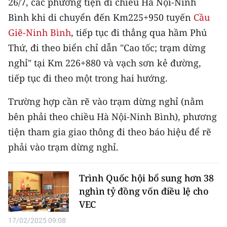
26/7, các phương tiện đi chiều Hà Nội-Ninh
CHƯƠNG TRÌNH OCOP - MỖI XÃ
MỘT SẢN PHẨM
Bình khi di chuyển đến Km225+950 tuyến
Cầu
Giẽ-Ninh Bình
, tiếp tục đi thẳng qua hầm Phú
Thứ, đi theo biển chỉ dẫn "Cao tốc; trạm dừng
RADIO
nghỉ" tại Km 226+880 và vạch sơn kẻ đường,
MEDIA CENTER
tiếp tục đi theo một trong hai hướng.
E-Magazine
Trường hợp cần rẽ vào trạm dừng nghỉ (nằm
bên phải theo chiều Hà Nội-Ninh Bình), phương
Video
tiện tham gia giao thông đi theo báo hiệu để rẽ
Media Chính trị
phải vào trạm dừng nghỉ.
Media Kinh tế
Trình Quốc hội bổ sung hơn 38
Media Văn hóa
nghìn tỷ đồng vốn điều lệ cho
VEC
Media Xã hội
17/02/2025 09:08