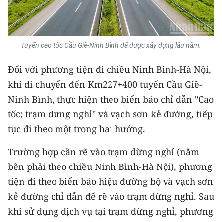
TIN MỚI
TIN ĐỊA PHƯƠNG
Tuyến cao tốc Cầu Giẽ-Ninh Bình đã được xây dựng lâu năm.
Trung du và miền núi phía Bắc
Đối với phương tiện đi chiều Ninh Bình-Hà Nội,
Đồng bằng sông Hồng
khi di chuyển đến Km227+400 tuyến Cầu Giẽ-
Ninh Bình, thực hiện theo biển báo chỉ dẫn "Cao
Bắc Trung Bộ
tốc; trạm dừng nghỉ" và vạch sơn kẻ đường, tiếp
Duyên hải Nam Trung Bộ và Tây
tục đi theo một trong hai hướng.
Nguyên
Trường hợp cần rẽ vào trạm dừng nghỉ (nằm
Đông Nam Bộ
bên phải theo chiều Ninh Bình-Hà Nội), phương
Đồng bằng sông Cửu Long
tiện đi theo biển báo hiệu đường bộ và vạch sơn
kẻ đường chỉ dẫn để rẽ vào trạm dừng nghỉ. Sau
Chuyên trang Hà Nội
khi sử dụng dịch vụ tại trạm dừng nghỉ, phương
Chuyên trang TP. Hồ Chí Minh