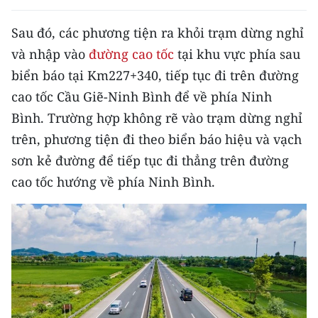
Media Pháp luật
Sau đó, các phương tiện ra khỏi trạm dừng nghỉ
Media Du lịch
và nhập vào
đường cao tốc
tại khu vực phía sau
Media Thế giới
biển báo tại Km227+340, tiếp tục đi trên đường
cao tốc Cầu Giẽ-Ninh Bình để về phía Ninh
Media Thể thao
Bình. Trường hợp không rẽ vào trạm dừng nghỉ
Media Giáo dục
trên, phương tiện đi theo biển báo hiệu và vạch
sơn kẻ đường để tiếp tục đi thẳng trên đường
Media Y tế
cao tốc hướng về phía Ninh Bình.
Media Khoa học - Công nghệ
Media Môi trường
Ảnh
Infographic