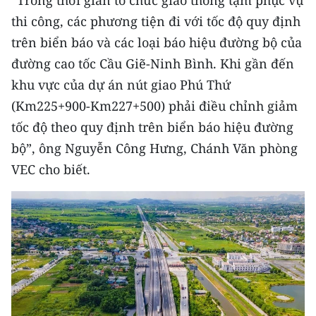
“Trong thời gian tổ chức giao thông tạm phục vụ
ENGLISH
thi công, các phương tiện đi với tốc độ quy định
trên biển báo và các loại báo hiệu đường bộ của
中文
đường cao tốc Cầu Giẽ-Ninh Bình. Khi gần đến
FRANÇAIS
khu vực của dự án nút giao Phú Thứ
(Km225+900-Km227+500) phải điều chỉnh giảm
РУССКИЙ
tốc độ theo quy định trên biển báo hiệu đường
ESPAÑOL
bộ”, ông Nguyễn Công Hưng, Chánh Văn phòng
VEC cho biết.
한국어