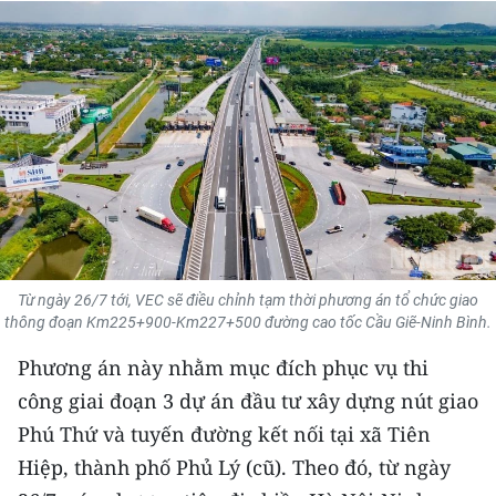
THỂ THAO
GIÁO DỤC
Y TẾ
KHOA HỌC - CÔNG NGHỆ
MÔI TRƯỜNG
BẠN ĐỌC
Từ ngày 26/7 tới, VEC sẽ điều chỉnh tạm thời phương án tổ chức giao
thông đoạn Km225+900-Km227+500 đường cao tốc Cầu Giẽ-Ninh Bình.
KIỂM CHỨNG THÔNG TIN
Phương án này nhằm mục đích phục vụ thi
TRI THỨC CHUYÊN SÂU
công giai đoạn 3 dự án đầu tư xây dựng nút giao
Phú Thứ và tuyến đường kết nối tại xã Tiên
54 DÂN TỘC VIỆT NAM
Hiệp, thành phố Phủ Lý (cũ). Theo đó, từ ngày