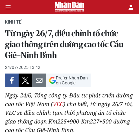
KINH TẾ
Từ ngày 26/7, điều chỉnh tổ chức
CHÍNH TRỊ
giao thông trên đường cao tốc Cầu
Giẽ-Ninh Bình
KINH TẾ
24/07/2025 13:42
VĂN HÓA
Prefer Nhan Dan
on Google
XÃ HỘI
Ngày 24/6, Tổng công ty Đầu tư phát triển đường
PHÁP LUẬT
cao tốc Việt Nam (
VEC
) cho biết, từ ngày 26/7 tới,
VEC sẽ điều chỉnh tạm thời phương án tổ chức
DU LỊCH
giao thông đoạn Km225+900-Km227+500 đường
cao tốc Cầu Giẽ-Ninh Bình.
THẾ GIỚI