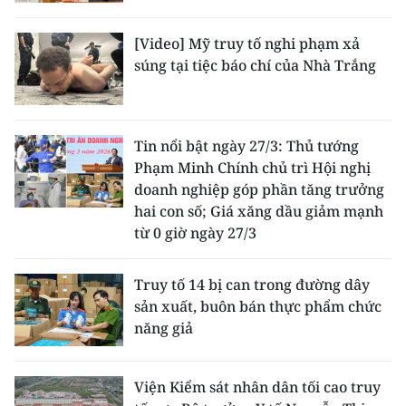
CHƯƠNG TRÌNH OCOP - MỖI XÃ
MỘT SẢN PHẨM
[Video] Mỹ truy tố nghi phạm xả
súng tại tiệc báo chí của Nhà Trắng
RADIO
MEDIA CENTER
Tin nổi bật ngày 27/3: Thủ tướng
Phạm Minh Chính chủ trì Hội nghị
E-Magazine
doanh nghiệp góp phần tăng trưởng
hai con số; Giá xăng dầu giảm mạnh
Video
từ 0 giờ ngày 27/3
Media Chính trị
Truy tố 14 bị can trong đường dây
Media Kinh tế
sản xuất, buôn bán thực phẩm chức
năng giả
Media Văn hóa
Media Xã hội
Viện Kiểm sát nhân dân tối cao truy