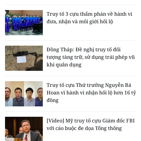
THỂ THAO
Truy tố 3 cựu thẩm phán về hành vi
đưa, nhận và môi giới hối lộ
GIÁO DỤC
Y TẾ
Đồng Tháp: Đề nghị truy tố đối
KHOA HỌC - CÔNG NGHỆ
tượng tàng trữ, sử dụng trái phép vũ
khí quân dụng
MÔI TRƯỜNG
BẠN ĐỌC
Truy tố cựu Thứ trưởng Nguyễn Bá
Hoan vì hành vi nhận hối lộ hơn 16 tỷ
KIỂM CHỨNG THÔNG TIN
đồng
TRI THỨC CHUYÊN SÂU
[Video] Mỹ truy tố cựu Giám đốc FBI
với cáo buộc đe dọa Tổng thống
54 DÂN TỘC VIỆT NAM