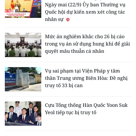
ENGLISH
Ngày mai (22/9) Ủy ban Thường vụ
Quốc hội dự kiến xem xét công tác
中文
nhân sự
FRANÇAIS
Mức án nghiêm khắc cho 26 bị cáo
trong vụ án sử dụng hung khí để giải
РУССКИЙ
quyết mâu thuẫn cá nhân
ESPAÑOL
Vụ sai phạm tại Viện Pháp y tâm
한국어
thần Trung ương Biên Hòa: Đề nghị
truy tố 33 bị can
Cựu Tổng thống Hàn Quốc Yoon Suk
Yeol tiếp tục bị truy tố