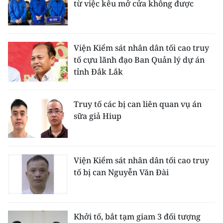
từ việc kêu mở cửa không được
TIN MỚI
TIN ĐỊA PHƯƠNG
Viện Kiểm sát nhân dân tối cao truy
Trung du và miền núi phía Bắc
tố cựu lãnh đạo Ban Quản lý dự án
tỉnh Đắk Lắk
Đồng bằng sông Hồng
Bắc Trung Bộ
Truy tố các bị can liên quan vụ án
sữa giả Hiup
Duyên hải Nam Trung Bộ và Tây
Nguyên
Đông Nam Bộ
Viện Kiểm sát nhân dân tối cao truy
tố bị can Nguyễn Văn Đài
Đồng bằng sông Cửu Long
Chuyên trang Hà Nội
Khởi tố, bắt tạm giam 3 đối tượng
Chuyên trang TP. Hồ Chí Minh