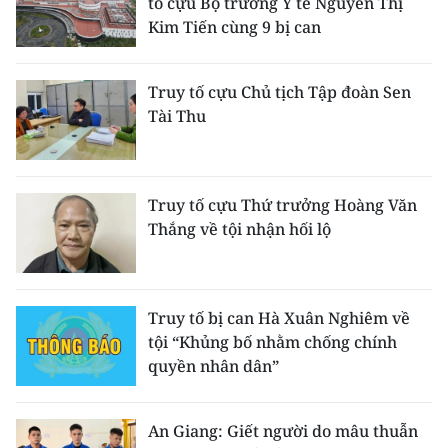
tố cựu Bộ trưởng Y tế Nguyễn Thị
Media Pháp luật
Kim Tiến cùng 9 bị can
Media Du lịch
Truy tố cựu Chủ tịch Tập đoàn Sen
Media Thế giới
Tài Thu
Media Thể thao
Media Giáo dục
Truy tố cựu Thứ trưởng Hoàng Văn
Media Y tế
Thắng về tội nhận hối lộ
Media Khoa học - Công nghệ
Media Môi trường
Truy tố bị can Hà Xuân Nghiêm về
tội “Khủng bố nhằm chống chính
Ảnh
quyền nhân dân”
Infographic
An Giang: Giết người do mâu thuẫn