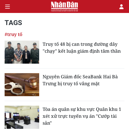
TAGS
#truy tố
CHÍNH TRỊ
Truy tố 48 bị can trong đường dây
"chạy" kết luận giám định tâm thần
KINH TẾ
VĂN HÓA
Nguyên Giám đốc SeaBank Hai Bà
XÃ HỘI
Trưng bị truy tố vắng mặt
PHÁP LUẬT
DU LỊCH
Tòa án quân sự khu vực Quân khu 1
xét xử trực tuyến vụ án "Cướp tài
THẾ GIỚI
sản"