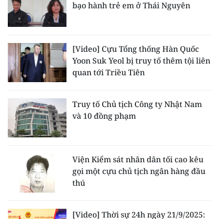
bạo hành trẻ em ở Thái Nguyên
CHUYÊN ĐỀ
CÁC CHUYÊN TRANG
[Video] Cựu Tổng thống Hàn Quốc
Yoon Suk Yeol bị truy tố thêm tội liên
quan tới Triều Tiên
VỀ BÁO NHÂN DÂN
THỜI NAY
Truy tố Chủ tịch Công ty Nhật Nam
và 10 đồng phạm
NHÂN DÂN CUỐI TUẦN
NHÂN DÂN HẰNG THÁNG
Viện Kiểm sát nhân dân tối cao kêu
MUA BÁO
gọi một cựu chủ tịch ngân hàng đầu
thú
ĐỌC BÁO IN
[Video] Thời sự 24h ngày 21/9/2025: