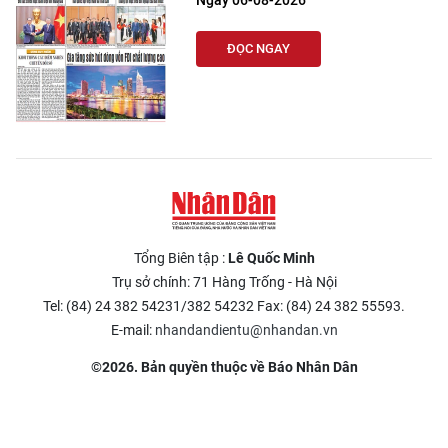
Ngày 06-08-2026
TIN MỚI
ĐỌC NGAY
TIN ĐỊA PHƯƠNG
Trung du và miền núi phía Bắc
Đồng bằng sông Hồng
Bắc Trung Bộ
Duyên hải Nam Trung Bộ và Tây
Tổng Biên tập :
Lê Quốc Minh
Nguyên
Trụ sở chính: 71 Hàng Trống - Hà Nội
Tel: (84) 24 382 54231/382 54232 Fax: (84) 24 382 55593.
Đông Nam Bộ
E-mail:
nhandandientu@nhandan.vn
Đồng bằng sông Cửu Long
©2026. Bản quyền thuộc về Báo Nhân Dân
Chuyên trang Hà Nội
Chuyên trang TP. Hồ Chí Minh