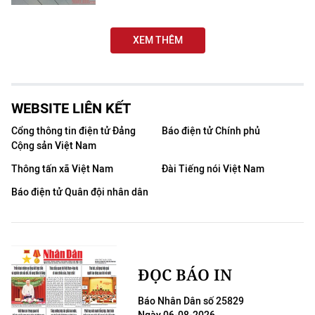
Media Pháp luật
Media Du lịch
XEM THÊM
Media Thế giới
Media Thể thao
WEBSITE LIÊN KẾT
Media Giáo dục
Cổng thông tin điện tử Đảng
Báo điện tử Chính phủ
Cộng sản Việt Nam
Media Y tế
Thông tấn xã Việt Nam
Đài Tiếng nói Việt Nam
Media Khoa học - Công nghệ
Báo điện tử Quân đội nhân dân
Media Môi trường
Ảnh
ĐỌC BÁO IN
Infographic
Báo Nhân Dân số 25829