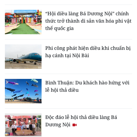
THỂ THAO
“Hội diều làng Bá Dương Nội” chính
thức trở thành di sản văn hóa phi vật
GIÁO DỤC
thể quốc gia
Y TẾ
Phi công phát hiện diều khi chuẩn bị
KHOA HỌC - CÔNG NGHỆ
hạ cánh tại Nội Bài
MÔI TRƯỜNG
BẠN ĐỌC
Bình Thuận: Du khách hào hứng với
lễ hội thả diều
KIỂM CHỨNG THÔNG TIN
TRI THỨC CHUYÊN SÂU
Độc đáo lễ hội thả diều làng Bá
Dương Nội
54 DÂN TỘC VIỆT NAM