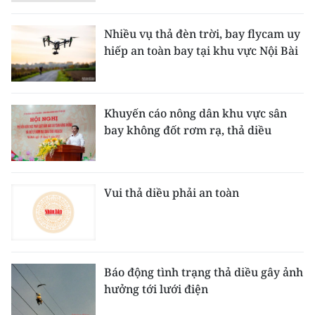
CHƯƠNG TRÌNH OCOP - MỖI XÃ
MỘT SẢN PHẨM
Nhiều vụ thả đèn trời, bay flycam uy
hiếp an toàn bay tại khu vực Nội Bài
RADIO
MEDIA CENTER
Khuyến cáo nông dân khu vực sân
bay không đốt rơm rạ, thả diều
E-Magazine
Video
Vui thả diều phải an toàn
Media Chính trị
Media Kinh tế
Media Văn hóa
Báo động tình trạng thả diều gây ảnh
hưởng tới lưới điện
Media Xã hội