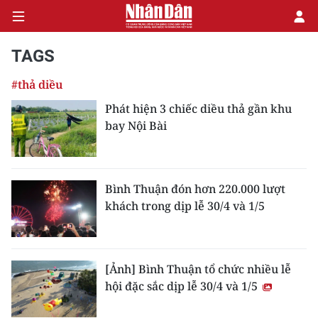
TAGS
#thả diều
CHÍNH TRỊ
Phát hiện 3 chiếc diều thả gần khu
bay Nội Bài
KINH TẾ
VĂN HÓA
Bình Thuận đón hơn 220.000 lượt
XÃ HỘI
khách trong dịp lễ 30/4 và 1/5
PHÁP LUẬT
DU LỊCH
[Ảnh] Bình Thuận tổ chức nhiều lễ
hội đặc sắc dịp lễ 30/4 và 1/5
THẾ GIỚI