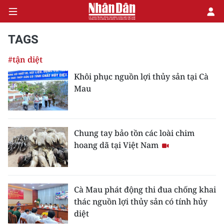
TAGS
#tận diệt
CHÍNH TRỊ
Khôi phục nguồn lợi thủy sản tại Cà
Mau
KINH TẾ
VĂN HÓA
Chung tay bảo tồn các loài chim
XÃ HỘI
hoang dã tại Việt Nam
PHÁP LUẬT
DU LỊCH
Cà Mau phát động thi đua chống khai
thác nguồn lợi thủy sản có tính hủy
THẾ GIỚI
diệt