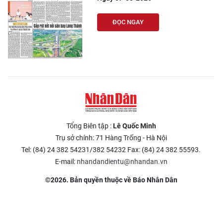
Media Pháp luật
ĐỌC NGAY
Media Du lịch
Media Thế giới
Media Thể thao
Media Giáo dục
Media Y tế
Tổng Biên tập :
Lê Quốc Minh
Media Khoa học - Công nghệ
Trụ sở chính: 71 Hàng Trống - Hà Nội
Tel: (84) 24 382 54231/382 54232 Fax: (84) 24 382 55593.
Media Môi trường
E-mail:
nhandandientu@nhandan.vn
Ảnh
©2026. Bản quyền thuộc về Báo Nhân Dân
Infographic