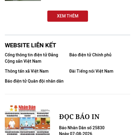
CHƯƠNG TRÌNH OCOP - MỖI XÃ
MỘT SẢN PHẨM
XEM THÊM
RADIO
MEDIA CENTER
WEBSITE LIÊN KẾT
Cổng thông tin điện tử Đảng
Báo điện tử Chính phủ
E-Magazine
Cộng sản Việt Nam
Video
Thông tấn xã Việt Nam
Đài Tiếng nói Việt Nam
Báo điện tử Quân đội nhân dân
Media Chính trị
Media Kinh tế
Media Văn hóa
ĐỌC BÁO IN
Media Xã hội
Báo Nhân Dân số 25830
Ngày 07-08-2026