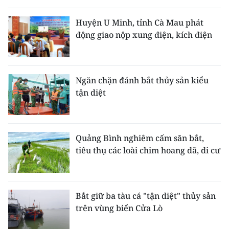
THỂ THAO
Huyện U Minh, tỉnh Cà Mau phát
động giao nộp xung điện, kích điện
GIÁO DỤC
Y TẾ
Ngăn chặn đánh bắt thủy sản kiểu
KHOA HỌC - CÔNG NGHỆ
tận diệt
MÔI TRƯỜNG
BẠN ĐỌC
Quảng Bình nghiêm cấm săn bắt,
tiêu thụ các loài chim hoang dã, di cư
KIỂM CHỨNG THÔNG TIN
TRI THỨC CHUYÊN SÂU
Bắt giữ ba tàu cá "tận diệt" thủy sản
trên vùng biển Cửa Lò
54 DÂN TỘC VIỆT NAM