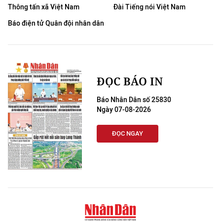
Media Pháp luật
Thông tấn xã Việt Nam
Đài Tiếng nói Việt Nam
Báo điện tử Quân đội nhân dân
Media Du lịch
Media Thế giới
Media Thể thao
ĐỌC BÁO IN
Media Giáo dục
Báo Nhân Dân số 25830
Ngày 07-08-2026
Media Y tế
Media Khoa học - Công nghệ
ĐỌC NGAY
Media Môi trường
Ảnh
Infographic