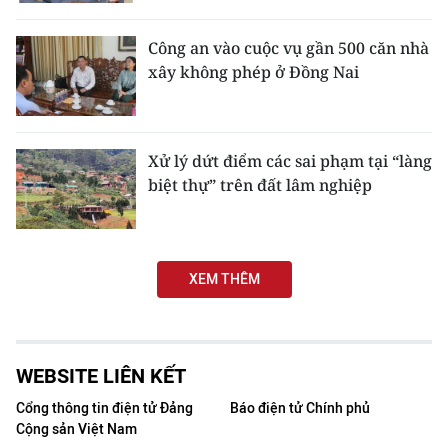
CHƯƠNG TRÌNH OCOP - MỖI XÃ
MỘT SẢN PHẨM
Công an vào cuộc vụ gần 500 căn nhà
xây không phép ở Đồng Nai
RADIO
MEDIA CENTER
Xử lý dứt điểm các sai phạm tại “làng
biệt thự” trên đất lâm nghiệp
E-Magazine
Video
Media Chính trị
XEM THÊM
Media Kinh tế
Media Văn hóa
WEBSITE LIÊN KẾT
Cổng thông tin điện tử Đảng
Báo điện tử Chính phủ
Media Xã hội
Cộng sản Việt Nam