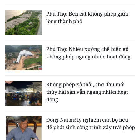
THỂ THAO
Phú Thọ: Bến cát không phép giữa
lòng thành phố
GIÁO DỤC
Y TẾ
Phú Thọ: Nhiều xưởng chế biến gỗ
KHOA HỌC - CÔNG NGHỆ
không phép ngang nhiên hoạt động
MÔI TRƯỜNG
BẠN ĐỌC
Không phép xả thải, chợ đầu mối
thủy hải sản vẫn ngang nhiên hoạt
KIỂM CHỨNG THÔNG TIN
động
TRI THỨC CHUYÊN SÂU
Đồng Nai xử lý nghiêm cán bộ nếu
để phát sinh công trình xây trái phép
54 DÂN TỘC VIỆT NAM