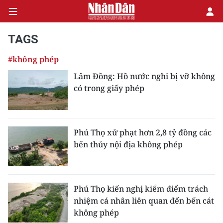
TAGS
#không phép
CHÍNH TRỊ
Lâm Đồng: Hồ nước nghi bị vỡ không
có trong giấy phép
KINH TẾ
VĂN HÓA
Phú Thọ xử phạt hơn 2,8 tỷ đồng các
XÃ HỘI
bến thủy nội địa không phép
PHÁP LUẬT
DU LỊCH
Phú Thọ kiến nghị kiểm điểm trách
nhiệm cá nhân liên quan đến bến cát
THẾ GIỚI
không phép