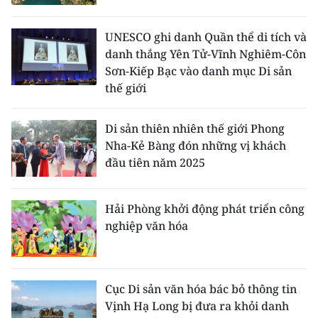
Media Pháp luật
Media Du lịch
UNESCO ghi danh Quần thể di tích và
danh thắng Yên Tử-Vĩnh Nghiêm-Côn
Media Thế giới
Sơn-Kiếp Bạc vào danh mục Di sản
thế giới
Media Thể thao
Di sản thiên nhiên thế giới Phong
Media Giáo dục
Nha-Kẻ Bàng đón những vị khách
Media Y tế
đầu tiên năm 2025
Media Khoa học - Công nghệ
Hải Phòng khởi động phát triển công
Media Môi trường
nghiệp văn hóa
Ảnh
Infographic
Cục Di sản văn hóa bác bỏ thông tin
Vịnh Hạ Long bị đưa ra khỏi danh