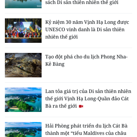
sách Di sản thiên nhiên thế giới
TIN MỚI
TIN ĐỊA PHƯƠNG
Kỷ niệm 30 năm Vịnh Hạ Long được
UNESCO vinh danh là Di sản thiên
Trung du và miền núi phía Bắc
nhiên thế giới
Đồng bằng sông Hồng
Tạo đột phá cho du lịch Phong Nha-
Bắc Trung Bộ
Kẻ Bàng
Duyên hải Nam Trung Bộ và Tây
Nguyên
Lan tỏa giá trị của Di sản thiên nhiên
Đông Nam Bộ
thế giới Vịnh Hạ Long-Quần đảo Cát
Bà ra thế giới
Đồng bằng sông Cửu Long
Chuyên trang Hà Nội
Hải Phòng phát triển du lịch Cát Bà
thành một “tiểu Maldives của châu
Chuyên trang TP. Hồ Chí Minh