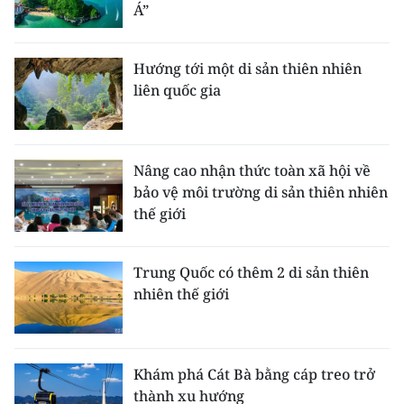
Á”
CHUYÊN ĐỀ
Hướng tới một di sản thiên nhiên
CÁC CHUYÊN TRANG
liên quốc gia
VỀ BÁO NHÂN DÂN
Nâng cao nhận thức toàn xã hội về
THỜI NAY
bảo vệ môi trường di sản thiên nhiên
thế giới
NHÂN DÂN CUỐI TUẦN
NHÂN DÂN HẰNG THÁNG
Trung Quốc có thêm 2 di sản thiên
nhiên thế giới
MUA BÁO
ĐỌC BÁO IN
Khám phá Cát Bà bằng cáp treo trở
thành xu hướng