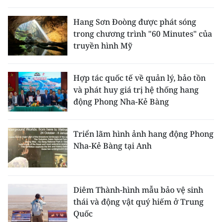
THỂ THAO
Hang Sơn Đoòng được phát sóng
trong chương trình "60 Minutes" của
GIÁO DỤC
truyền hình Mỹ
Y TẾ
Hợp tác quốc tế về quản lý, bảo tồn
KHOA HỌC - CÔNG NGHỆ
và phát huy giá trị hệ thống hang
động Phong Nha-Kẻ Bàng
MÔI TRƯỜNG
BẠN ĐỌC
Triển lãm hình ảnh hang động Phong
Nha-Kẻ Bàng tại Anh
KIỂM CHỨNG THÔNG TIN
TRI THỨC CHUYÊN SÂU
Diêm Thành-hình mẫu bảo vệ sinh
thái và động vật quý hiếm ở Trung
54 DÂN TỘC VIỆT NAM
Quốc