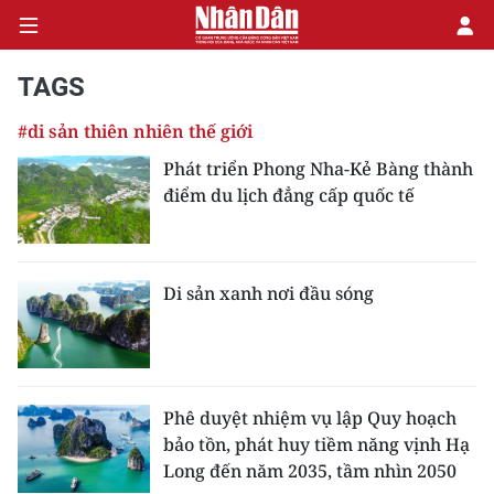
TAGS
#di sản thiên nhiên thế giới
CHÍNH TRỊ
Phát triển Phong Nha-Kẻ Bàng thành
điểm du lịch đẳng cấp quốc tế
KINH TẾ
VĂN HÓA
Di sản xanh nơi đầu sóng
XÃ HỘI
PHÁP LUẬT
DU LỊCH
Phê duyệt nhiệm vụ lập Quy hoạch
bảo tồn, phát huy tiềm năng vịnh Hạ
THẾ GIỚI
Long đến năm 2035, tầm nhìn 2050