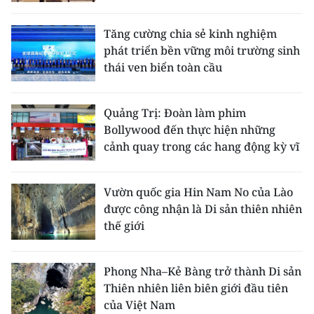
CHƯƠNG TRÌNH OCOP - MỖI XÃ
MỘT SẢN PHẨM
Tăng cường chia sẻ kinh nghiệm
phát triển bền vững môi trường sinh
thái ven biển toàn cầu
RADIO
MEDIA CENTER
Quảng Trị: Đoàn làm phim
Bollywood đến thực hiện những
E-Magazine
cảnh quay trong các hang động kỳ vĩ
Video
Vườn quốc gia Hin Nam No của Lào
Media Chính trị
được công nhận là Di sản thiên nhiên
thế giới
Media Kinh tế
Media Văn hóa
Phong Nha–Kẻ Bàng trở thành Di sản
Thiên nhiên liên biên giới đầu tiên
Media Xã hội
của Việt Nam