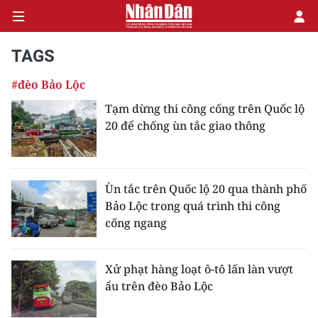
TAGS
#đèo Bảo Lộc
CHÍNH TRỊ
Tạm dừng thi công cống trên Quốc lộ
20 để chống ùn tắc giao thông
KINH TẾ
VĂN HÓA
Ùn tắc trên Quốc lộ 20 qua thành phố
XÃ HỘI
Bảo Lộc trong quá trình thi công
cống ngang
PHÁP LUẬT
DU LỊCH
Xử phạt hàng loạt ô-tô lấn làn vượt
ẩu trên đèo Bảo Lộc
THẾ GIỚI