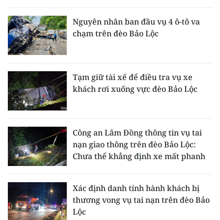
THỂ THAO
Nguyên nhân ban đầu vụ 4 ô-tô va
chạm trên đèo Bảo Lộc
GIÁO DỤC
Y TẾ
Tạm giữ tài xế để điều tra vụ xe
KHOA HỌC - CÔNG NGHỆ
khách rơi xuống vực đèo Bảo Lộc
MÔI TRƯỜNG
BẠN ĐỌC
Công an Lâm Đồng thông tin vụ tai
nạn giao thông trên đèo Bảo Lộc:
KIỂM CHỨNG THÔNG TIN
Chưa thể khẳng định xe mất phanh
TRI THỨC CHUYÊN SÂU
Xác định danh tính hành khách bị
thương vong vụ tai nạn trên đèo Bảo
54 DÂN TỘC VIỆT NAM
Lộc