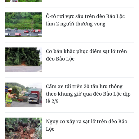
Media Pháp luật
Media Du lịch
Ô-tô rơi vực sâu trên đèo Bảo Lộc
làm 2 người thương vong
Media Thế giới
Media Thể thao
Cơ bản khắc phục điểm sạt lở trên
Media Giáo dục
đèo Bảo Lộc
Media Y tế
Media Khoa học - Công nghệ
Cấm xe tải trên 20 tấn lưu thông
theo khung giờ qua đèo Bảo Lộc dịp
Media Môi trường
lễ 2/9
Ảnh
Nguy cơ xảy ra sạt lở trên đèo Bảo
Infographic
Lộc