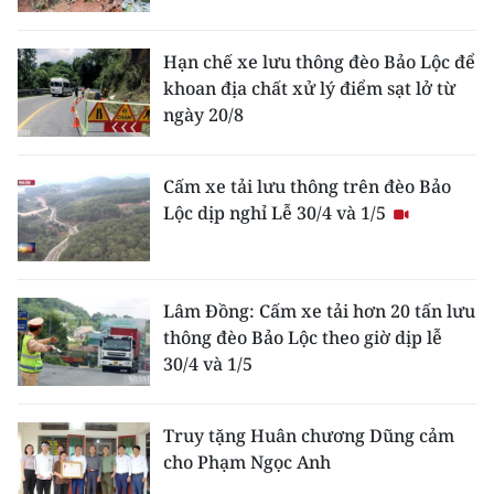
TIN MỚI
Hạn chế xe lưu thông đèo Bảo Lộc để
TIN ĐỊA PHƯƠNG
khoan địa chất xử lý điểm sạt lở từ
ngày 20/8
Trung du và miền núi phía Bắc
Đồng bằng sông Hồng
Cấm xe tải lưu thông trên đèo Bảo
Lộc dịp nghỉ Lễ 30/4 và 1/5
Bắc Trung Bộ
Duyên hải Nam Trung Bộ và Tây
Nguyên
Lâm Đồng: Cấm xe tải hơn 20 tấn lưu
thông đèo Bảo Lộc theo giờ dịp lễ
Đông Nam Bộ
30/4 và 1/5
Đồng bằng sông Cửu Long
Truy tặng Huân chương Dũng cảm
Chuyên trang Hà Nội
cho Phạm Ngọc Anh
Chuyên trang TP. Hồ Chí Minh