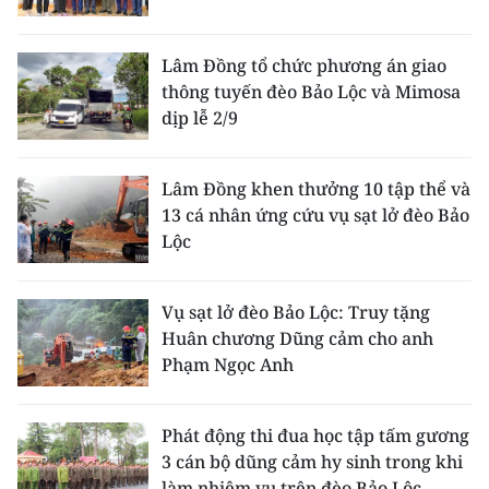
CHUYÊN ĐỀ
Lâm Đồng tổ chức phương án giao
thông tuyến đèo Bảo Lộc và Mimosa
CÁC CHUYÊN TRANG
dịp lễ 2/9
VỀ BÁO NHÂN DÂN
Lâm Đồng khen thưởng 10 tập thể và
13 cá nhân ứng cứu vụ sạt lở đèo Bảo
THỜI NAY
Lộc
NHÂN DÂN CUỐI TUẦN
Vụ sạt lở đèo Bảo Lộc: Truy tặng
NHÂN DÂN HẰNG THÁNG
Huân chương Dũng cảm cho anh
Phạm Ngọc Anh
MUA BÁO
ĐỌC BÁO IN
Phát động thi đua học tập tấm gương
3 cán bộ dũng cảm hy sinh trong khi
làm nhiệm vụ trên đèo Bảo Lộc