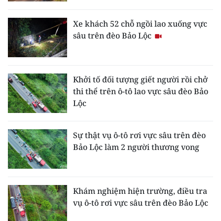
CHƯƠNG TRÌNH OCOP - MỖI XÃ
MỘT SẢN PHẨM
Xe khách 52 chỗ ngồi lao xuống vực
sâu trên đèo Bảo Lộc
RADIO
MEDIA CENTER
Khởi tố đối tượng giết người rồi chở
thi thể trên ô-tô lao vực sâu đèo Bảo
E-Magazine
Lộc
Video
Sự thật vụ ô-tô rơi vực sâu trên đèo
Media Chính trị
Bảo Lộc làm 2 người thương vong
Media Kinh tế
Media Văn hóa
Khám nghiệm hiện trường, điều tra
vụ ô-tô rơi vực sâu trên đèo Bảo Lộc
Media Xã hội