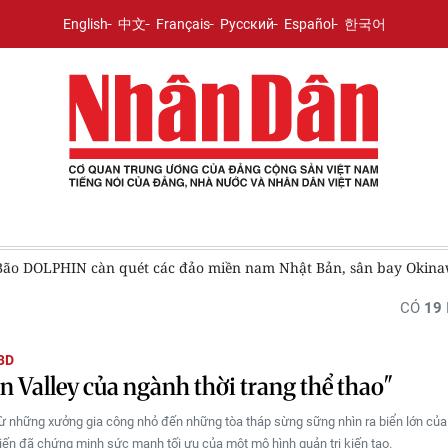
English
中文
Français
Русский
Español
한국어
Bão DOLPHIN càn quét các đảo miền nam Nhật Bản, sân bay Okina
CÓ
19
BD
on Valley của ngành thời trang thể thao"
từ những xưởng gia công nhỏ đến những tòa tháp sừng sững nhìn ra biển lớn củ
iến đã chứng minh sức mạnh tối ưu của một mô hình quản trị kiến tạo.