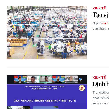
KINH TẾ
Tạo vị
Ngành
da g
cạnh tranh 
KINH TẾ
Định h
Trong bối c
phát triển 
xem là cần 