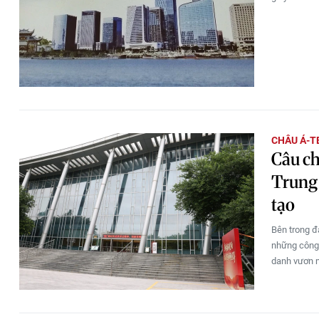
CHÂU Á-T
Câu ch
Trung 
tạo
Bên trong đ
những công 
danh vươn m