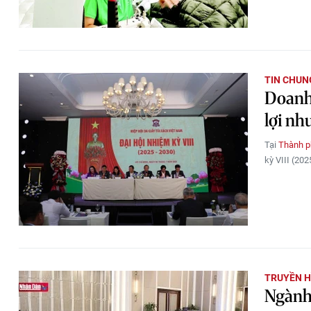
TIN CHUN
Doanh 
lợi nh
Tại
Thành p
kỳ VIII (20
TRUYỀN H
Ngành 