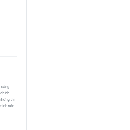
y càng
 chính
những thị
 minh sản