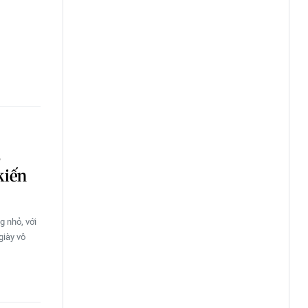
,
kiến
 nhỏ, với
giày vô