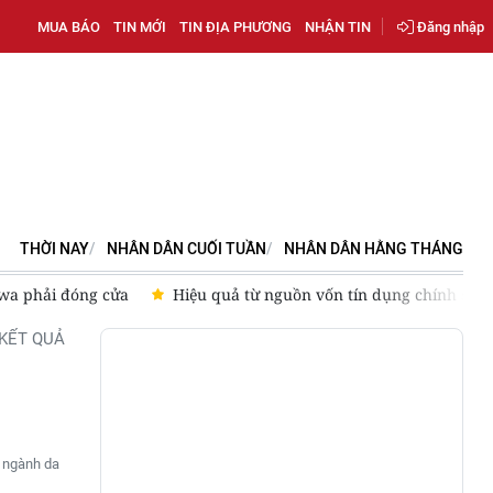
MUA BÁO
TIN MỚI
TIN ĐỊA PHƯƠNG
NHẬN TIN
Đăng nhập
THỜI NAY
NHÂN DÂN CUỐI TUẦN
NHÂN DÂN HẰNG THÁNG
wa phải đóng cửa
Hiệu quả từ nguồn vốn tín dụng chính sác
KẾT QUẢ
a ngành da