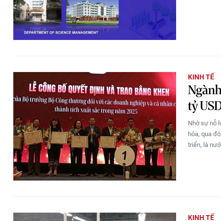
KINH TẾ
Ngành 
tỷ US
Nhờ sự nỗ l
hóa, qua đó
triển, là n
KINH TẾ