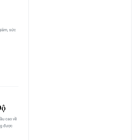
giảm, sức
Độ
cầu cao về
ng được