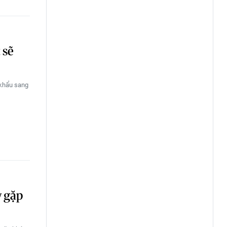
 sẽ
 khẩu sang
y gặp