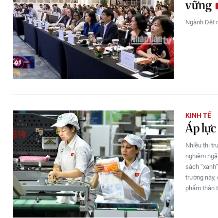
vững
Ngành Dệt m
KINH TẾ
Áp lực
Nhiều thị t
nghiêm ngặt
sách “xanh”
trường này,
phẩm thân t