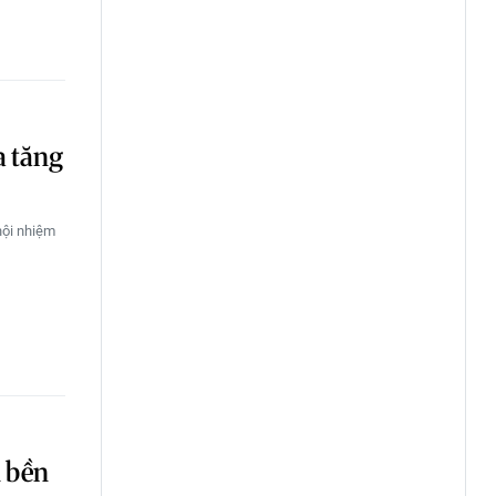
a tăng
hội nhiệm
n bền