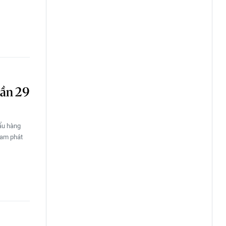
gần 29
hẩu hàng
Nam phát